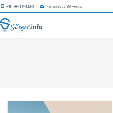
+43 | 664 | 5432246
martin.stieger@liwest.at