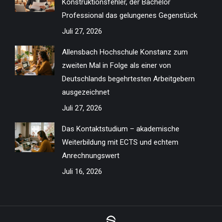
Konstruktionsfehler, der Bachelor
window
window
window
window
window
window
window
window
Professional das gelungenes Gegenstück
Juli 27, 2026
Allensbach Hochschule Konstanz zum
zweiten Mal in Folge als einer von
Deutschlands begehrtesten Arbeitgebern
ausgezeichnet
Juli 27, 2026
Das Kontaktstudium – akademische
Weiterbildung mit ECTS und echtem
Anrechnungswert
Juli 16, 2026