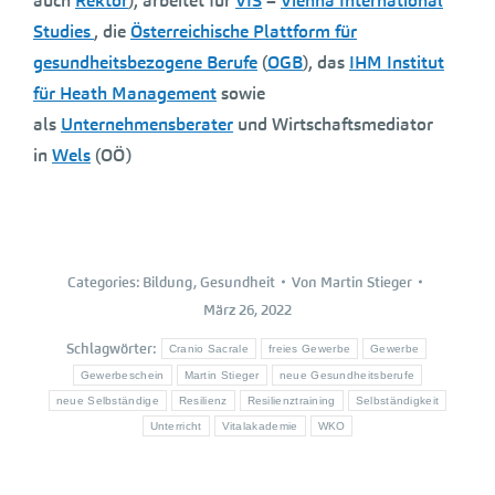
auch
Rektor
), arbeitet für
VIS
–
Vienna International
Studies
, die
Österreichische Plattform für
gesundheitsbezogene Berufe
(
OGB
), das
IHM Institut
für Heath Management
sowie
als
Unternehmensberater
und Wirtschaftsmediator
in
Wels
(OÖ)
Categories:
Bildung
,
Gesundheit
Von
Martin Stieger
März 26, 2022
Schlagwörter:
Cranio Sacrale
freies Gewerbe
Gewerbe
Gewerbeschein
Martin Stieger
neue Gesundheitsberufe
neue Selbständige
Resilienz
Resilienztraining
Selbständigkeit
Unterricht
Vitalakademie
WKO