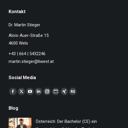
Kontakt
Dr. Martin Stieger
Alois-Auer-Straße 15
4600 Wels
+43 | 664 | 5432246
martin.stieger@liwest.at
Social Media
Finden Sie uns auf:
Facebook
X
YouTube
Linkedin
Instagram
Website
XING
ResearchGate
page
page
page
page
page
page
page
page
Blog
opens
opens
opens
opens
opens
opens
opens
opens
in
in
in
in
in
in
in
in
Österreich: Der Bachelor (CE) ein
new
new
new
new
new
new
new
new