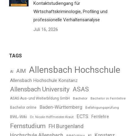
Kontaktstudiengang für
Wirtschaftskriminologie, Profiling und
professionelle Verhaltensanalyse
Juli 16, 2026
TAGS
Allensbach Hochschule
AIM
AI
Allensbach Hochschule Konstanz
Allensbach University
ASAS
ASAS Aus- und Weiterbildung GmbH
Bachelor
Bachelor in Fernlehre
Baden-Württemberg
Bachelor online
Befähigungsprüfung
ECTS
BWL-Wiki
Fernlehre
Dr. Nicole Hoffmeister-Kraut
Fernstudium
FH Burgenland
Hochschule Allensbach
Konstanz
KI
IMMO-Wikis