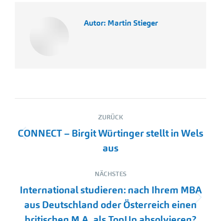
Autor:
Martin Stieger
Kommentarnavigation
ZURÜCK
CONNECT – Birgit Würtinger stellt in Wels
Vorheriger
aus
Beitrag:
NÄCHSTES
International studieren: nach Ihrem MBA
Nächster
aus Deutschland oder Österreich einen
Beitrag:
britischen M.A. als TopUp absolvieren?