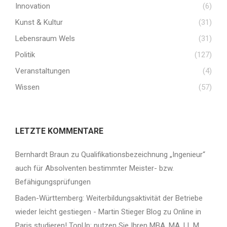
Innovation
(6)
Kunst & Kultur
(31)
Lebensraum Wels
(31)
Politik
(127)
Veranstaltungen
(4)
Wissen
(57)
LETZTE KOMMENTARE
Bernhardt Braun
zu
Qualifikationsbezeichnung „Ingenieur“
auch für Absolventen bestimmter Meister- bzw.
Befähigungsprüfungen
Baden-Württemberg: Weiterbildungsaktivität der Betriebe
wieder leicht gestiegen - Martin Stieger Blog
zu
Online in
Paris studieren! TopUp: nutzen Sie Ihren MBA, MA, LL.M. …