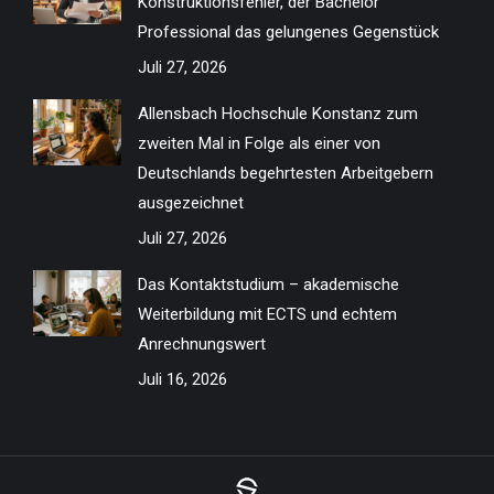
Konstruktionsfehler, der Bachelor
window
window
window
window
window
window
window
window
Professional das gelungenes Gegenstück
Juli 27, 2026
Allensbach Hochschule Konstanz zum
zweiten Mal in Folge als einer von
Deutschlands begehrtesten Arbeitgebern
ausgezeichnet
Juli 27, 2026
Das Kontaktstudium – akademische
Weiterbildung mit ECTS und echtem
Anrechnungswert
Juli 16, 2026