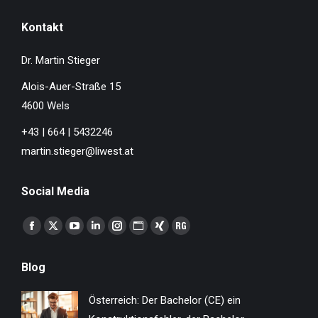
Kontakt
Dr. Martin Stieger
Alois-Auer-Straße 15
4600 Wels
+43 | 664 | 5432246
martin.stieger@liwest.at
Social Media
Finden Sie uns auf:
Facebook
X
YouTube
Linkedin
Instagram
Website
XING
ResearchGate
page
page
page
page
page
page
page
page
Blog
opens
opens
opens
opens
opens
opens
opens
opens
in
in
in
in
in
in
in
in
Österreich: Der Bachelor (CE) ein
new
new
new
new
new
new
new
new