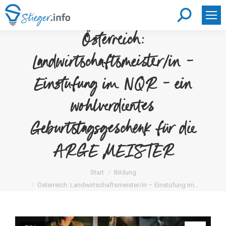
Search:
Österreich:
Landwirtschaftsmeister/in –
Einstufung im NQR – ein
wohlverdientes
Geburtstagsgeschenk für die
ARGE MEISTER
Sie befinden sich hier:
Start
Bildung
Österreich: Landwirtschaftsmeister/in – Einstufung im…