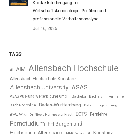
Kontaktstudiengang für
Wirtschaftskriminologie, Profiling und
professionelle Verhaltensanalyse
Juli 16, 2026
TAGS
Allensbach Hochschule
AIM
AI
Allensbach Hochschule Konstanz
Allensbach University
ASAS
ASAS Aus- und Weiterbildung GmbH
Bachelor
Bachelor in Fernlehre
Baden-Württemberg
Bachelor online
Befähigungsprüfung
ECTS
BWL-Wiki
Fernlehre
Dr. Nicole Hoffmeister-Kraut
Fernstudium
FH Burgenland
Hochschule Allensbach
Konstanz
KI
IMMO-Wikis