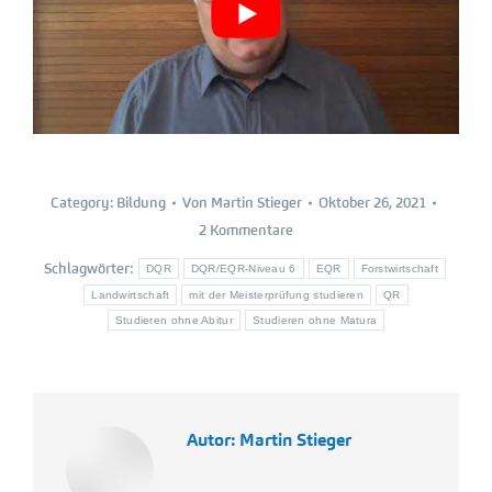
Category:
Bildung
Von
Martin Stieger
Oktober 26, 2021
2 Kommentare
Schlagwörter:
DQR
DQR/EQR-Niveau 6
EQR
Forstwirtschaft
Landwirtschaft
mit der Meisterprüfung studieren
QR
Studieren ohne Abitur
Studieren ohne Matura
Autor:
Martin Stieger