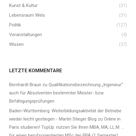
Kunst & Kultur
(31)
Lebensraum Wels
(31)
Politik
(127)
Veranstaltungen
(4)
Wissen
(57)
LETZTE KOMMENTARE
Bernhardt Braun
zu
Qualifikationsbezeichnung „Ingenieur“
auch für Absolventen bestimmter Meister- bzw.
Befähigungsprüfungen
Baden-Württemberg: Weiterbildungsaktivität der Betriebe
wieder leicht gestiegen - Martin Stieger Blog
zu
Online in
Paris studieren! TopUp: nutzen Sie Ihren MBA, MA, LL.M. …
für einen berufsorientierten MSc der PPA (1 Semester)