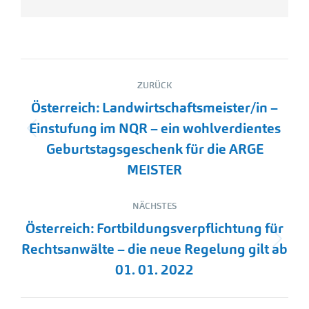
Kommentarnavigation
ZURÜCK
Österreich: Landwirtschaftsmeister/in –
Einstufung im NQR – ein wohlverdientes
Vorheriger
Geburtstagsgeschenk für die ARGE
Beitrag:
MEISTER
NÄCHSTES
Österreich: Fortbildungsverpflichtung für
Nächster
Rechtsanwälte – die neue Regelung gilt ab
Beitrag:
01. 01. 2022