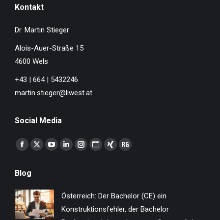
Kontakt
Dr. Martin Stieger
Alois-Auer-Straße 15
4600 Wels
+43 | 664 | 5432246
martin.stieger@liwest.at
Social Media
Finden Sie uns auf:
Facebook
X
YouTube
Linkedin
Instagram
Website
XING
ResearchGate
page
page
page
page
page
page
page
page
Blog
opens
opens
opens
opens
opens
opens
opens
opens
in
in
in
in
in
in
in
in
Österreich: Der Bachelor (CE) ein
new
new
new
new
new
new
new
new
Konstruktionsfehler, der Bachelor
window
window
window
window
window
window
window
window