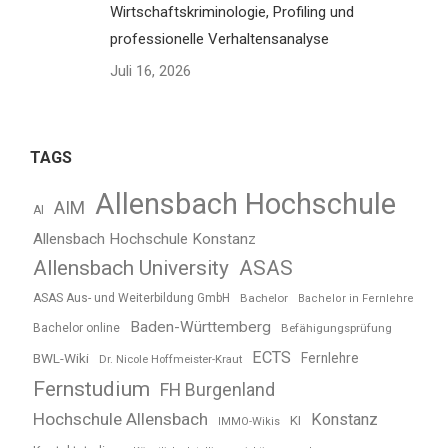
Wirtschaftskriminologie, Profiling und
professionelle Verhaltensanalyse
Juli 16, 2026
TAGS
Allensbach Hochschule
AIM
AI
Allensbach Hochschule Konstanz
Allensbach University
ASAS
ASAS Aus- und Weiterbildung GmbH
Bachelor
Bachelor in Fernlehre
Baden-Württemberg
Bachelor online
Befähigungsprüfung
ECTS
BWL-Wiki
Fernlehre
Dr. Nicole Hoffmeister-Kraut
Fernstudium
FH Burgenland
Hochschule Allensbach
Konstanz
KI
IMMO-Wikis