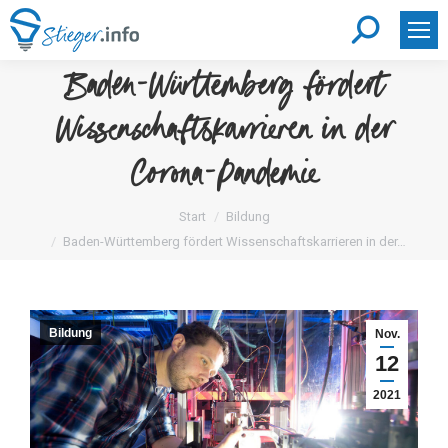
Search:
Baden-Württemberg fördert
Wissenschaftskarrieren in der
Corona-Pandemie
Sie befinden sich hier:
Start
Bildung
Baden-Württemberg fördert Wissenschaftskarrieren in der…
Bildung
Nov.
12
2021