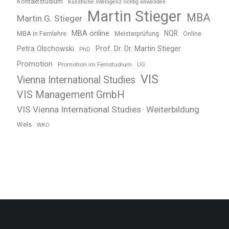
Kontaktstudium
Künstliche Intelligenz richtig anwenden
Martin Stieger
MBA
Martin G. Stieger
MBA online
NQR
MBA in Fernlehre
Meisterprüfung
Online
Petra Olschowski
Prof. Dr. Dr. Martin Stieger
PhD
Promotion
Promotion im Fernstudium
UG
VIS
Vienna International Studies
VIS Management GmbH
VIS Vienna International Studies
Weiterbildung
Wels
WKO