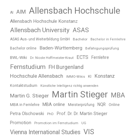
Allensbach Hochschule
AIM
AI
Allensbach Hochschule Konstanz
Allensbach University
ASAS
ASAS Aus- und Weiterbildung GmbH
Bachelor
Bachelor in Fernlehre
Baden-Württemberg
Bachelor online
Befähigungsprüfung
ECTS
BWL-Wiki
Fernlehre
Dr. Nicole Hoffmeister-Kraut
Fernstudium
FH Burgenland
Hochschule Allensbach
Konstanz
KI
IMMO-Wikis
Kontaktstudium
Künstliche Intelligenz richtig anwenden
Martin Stieger
MBA
Martin G. Stieger
MBA online
NQR
MBA in Fernlehre
Meisterprüfung
Online
Petra Olschowski
Prof. Dr. Dr. Martin Stieger
PhD
Promotion
Promotion im Fernstudium
UG
VIS
Vienna International Studies