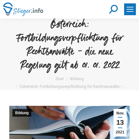
Search:
Österreich:
Fortbildungsverpflichtung für
Rechtsanwälte – die neue
Regelung gilt ab 01. 01. 2022
Sie befinden sich hier:
Start
Bildung
Österreich: Fortbildungsverpflichtung für Rechtsanwälte –…
Bildung
Nov.
13
2021