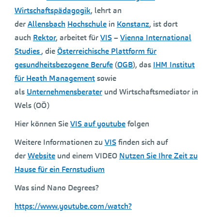
Wirtschaftspädagogik
, lehrt an
der
Allensbach
Hochschule
in
Konstanz
, ist dort
auch
Rektor
, arbeitet für
VIS
–
Vienna International
Studies
, die
Österreichische Plattform für
gesundheitsbezogene Berufe
(
OGB
), das
IHM Institut
für Heath Management
sowie
als
Unternehmensberater
und Wirtschaftsmediator in
Wels (OÖ)
Hier können Sie
VIS auf youtube
folgen
Weitere Informationen zu
VIS
finden sich auf
der
Website
und einem VIDEO
Nutzen Sie Ihre Zeit zu
Hause für ein Fernstudium
Was sind Nano Degrees?
https://www.youtube.com/watch?