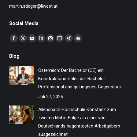
martin.stieger@liwest.at
Social Media
Finden Sie uns auf:
Facebook
X
YouTube
Linkedin
Instagram
Website
XING
ResearchGate
page
page
page
page
page
page
page
page
Blog
opens
opens
opens
opens
opens
opens
opens
opens
in
in
in
in
in
in
in
in
Österreich: Der Bachelor (CE) ein
new
new
new
new
new
new
new
new
Konstruktionsfehler, der Bachelor
window
window
window
window
window
window
window
window
Professional das gelungenes Gegenstück
Juli 27, 2026
Allensbach Hochschule Konstanz zum
zweiten Mal in Folge als einer von
Deutschlands begehrtesten Arbeitgebern
ausgezeichnet