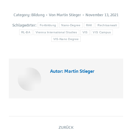
Category:
Bildung
Von
Martin Stieger
November 13, 2021
Schlagwörter:
Fortbildung
Nano-Degree
RAK
Rechtsanwalt
RL-BA
Vienna International Studies
VIS
VIS Campus
VIS-Nano Degree
Autor:
Martin Stieger
Kommentarnavigation
ZURÜCK