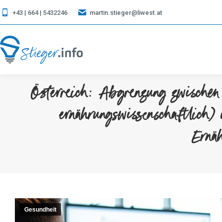
+43 | 664 | 5432246
martin.stieger@liwest.at
Österreich: Abgrenzung zwischen 
ernährungswissenschaftlich) 
Ernäh
Gesundheit