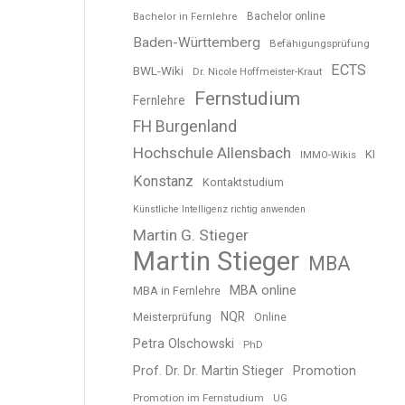
Bachelor online
Bachelor in Fernlehre
Baden-Württemberg
Befähigungsprüfung
ECTS
BWL-Wiki
Dr. Nicole Hoffmeister-Kraut
Fernstudium
Fernlehre
FH Burgenland
Hochschule Allensbach
KI
IMMO-Wikis
Konstanz
Kontaktstudium
Künstliche Intelligenz richtig anwenden
Martin G. Stieger
Martin Stieger
MBA
MBA online
MBA in Fernlehre
NQR
Meisterprüfung
Online
Petra Olschowski
PhD
Prof. Dr. Dr. Martin Stieger
Promotion
Promotion im Fernstudium
UG