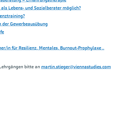
r als Lebens- und Sozialberater möglich?
ienztraining?
von der Gewerbeausübung
fe
ner/in für Resilienz, Mentales, Burnout-Prophylaxe ..
Lehrgängen bitte an
martin.stieger@viennastudies.com