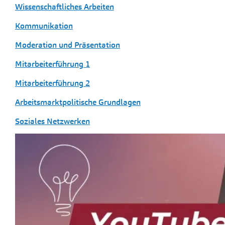
Wissenschaftliches Arbeiten
Kommunikation
Moderation und Präsentation
Mitarbeiterführung 1
Mitarbeiterführung 2
Arbeitsmarktpolitische Grundlagen
Soziales Netzwerken