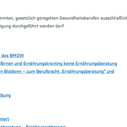
immten, gesetzlich geregelten Gesundheitsberufen ausschließlic
igung durchgeführt werden darf.
ch das BMDW
ine Birnen und Ernährungstraining keine Ernährungsberatung
ern Blödsinn – zum Berufsrecht „Ernährungsberatung“ und
eibung
niert
gsberatung – Ernährungstherapie