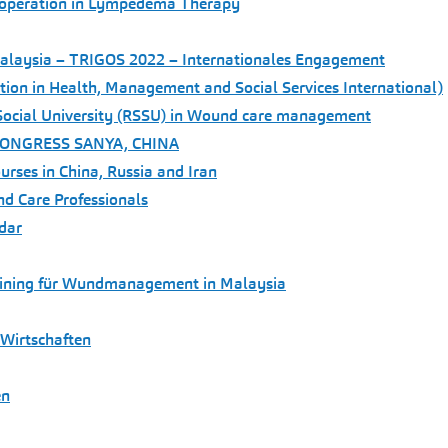
cooperation in Lympedema Therapy
laysia – TRIGOS 2022 – Internationales Engagement
ation in Health, Management and Social Services International)
te Social University (RSSU) in Wound care management
 CONGRESS SANYA, CHINA
rses in China, Russia and Iran
d Care Professionals
dar
ining für Wundmanagement in Malaysia
Wirtschaften
en