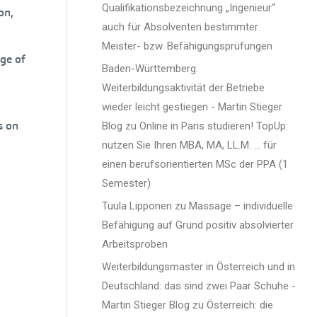
Qualifikationsbezeichnung „Ingenieur“
on,
auch für Absolventen bestimmter
Meister- bzw. Befähigungsprüfungen
nge of
Baden-Württemberg:
Weiterbildungsaktivität der Betriebe
wieder leicht gestiegen - Martin Stieger
s on
Blog
zu
Online in Paris studieren! TopUp:
nutzen Sie Ihren MBA, MA, LL.M. … für
einen berufsorientierten MSc der PPA (1
Semester)
Tuula Lipponen
zu
Massage – individuelle
Befähigung auf Grund positiv absolvierter
Arbeitsproben
Weiterbildungsmaster in Österreich und in
Deutschland: das sind zwei Paar Schuhe -
Martin Stieger Blog
zu
Österreich: die