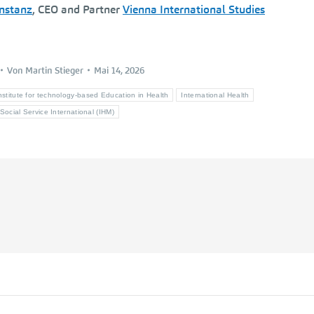
onstanz
, CEO and Partner
Vienna International Studies
Von
Martin Stieger
Mai 14, 2026
nstitute for technology-based Education in Health
International Health
cial Service International (IHM)