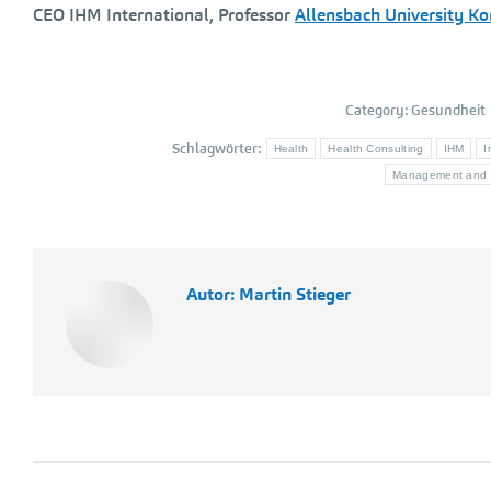
CEO IHM International, Professor
Allensbach University K
Category:
Gesundheit
Schlagwörter:
Health
Health Consulting
IHM
I
Management and So
Autor:
Martin Stieger
Kommentarnavigation