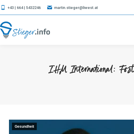
+43 | 664 | 5432246
martin.stieger@liwest.at
IHM International: Fost
Gesundheit