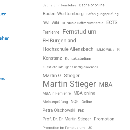
Bachelor online
Bachelor in Fernlehre
uer
Baden-Württemberg
Befähigungsprüfung
ECTS
BWL-Wiki
Dr. Nicole Hoffmeister-Kraut
Fernstudium
Fernlehre
naher
FH Burgenland
Hochschule Allensbach
KI
IMMO-Wikis
Konstanz
Kontaktstudium
Künstliche Intelligenz richtig anwenden
Martin G. Stieger
ens-
Martin Stieger
MBA
MBA online
MBA in Fernlehre
NQR
Meisterprüfung
Online
Petra Olschowski
PhD
Prof. Dr. Dr. Martin Stieger
Promotion
Promotion im Fernstudium
UG