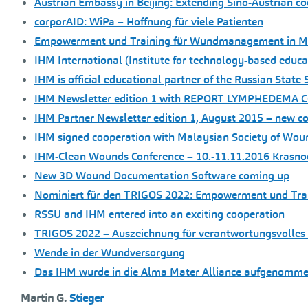
Austrian Embassy in Beijing: Extending Sino-Austrian 
corporAID: WiPa – Hoffnung für viele Patienten
Empowerment und Training für Wundmanagement in Ma
IHM International (Institute for technology-based educ
IHM is official educational partner of the Russian Sta
IHM Newsletter edition 1 with REPORT LYMPHEDEMA
IHM Partner Newsletter edition 1, August 2015 – new cou
IHM signed cooperation with Malaysian Society of Woun
IHM-Clean Wounds Conference – 10.-11.11.2016 Krasno
New 3D Wound Documentation Software coming up
Nominiert für den TRIGOS 2022: Empowerment und Tra
RSSU and IHM entered into an exciting cooperation
TRIGOS 2022 – Auszeichnung für verantwortungsvolles 
Wende in der Wundversorgung
Das IHM wurde in die Alma Mater Alliance aufgenomm
Martin G.
Stieger