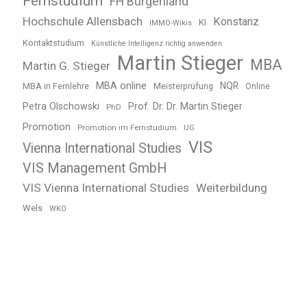
Fernstudium
FH Burgenland
Hochschule Allensbach
Konstanz
KI
IMMO-Wikis
Kontaktstudium
Künstliche Intelligenz richtig anwenden
Martin Stieger
MBA
Martin G. Stieger
MBA online
NQR
MBA in Fernlehre
Meisterprüfung
Online
Petra Olschowski
Prof. Dr. Dr. Martin Stieger
PhD
Promotion
Promotion im Fernstudium
UG
VIS
Vienna International Studies
VIS Management GmbH
VIS Vienna International Studies
Weiterbildung
Wels
WKO