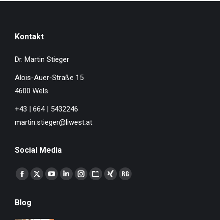
Kontakt
Dr. Martin Stieger
Alois-Auer-Straße 15
4600 Wels
+43 | 664 | 5432246
martin.stieger@liwest.at
Social Media
Finden Sie uns auf:
Facebook
X
YouTube
Linkedin
Instagram
Website
XING
ResearchGate
page
page
page
page
page
page
page
page
Blog
opens
opens
opens
opens
opens
opens
opens
opens
in
in
in
in
in
in
in
in