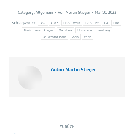
Category:
Allgemein
Von
Martin Stieger
Mai 10, 2022
Schlagwörter:
DKJ
Graz
HAK I Wels
HAK Linz
HJ
Linz
Martin Josef Stieger
München
Universität Luxemburg
Universität Paris
Wels
Wien
Autor:
Martin Stieger
Kommentarnavigation
ZURÜCK