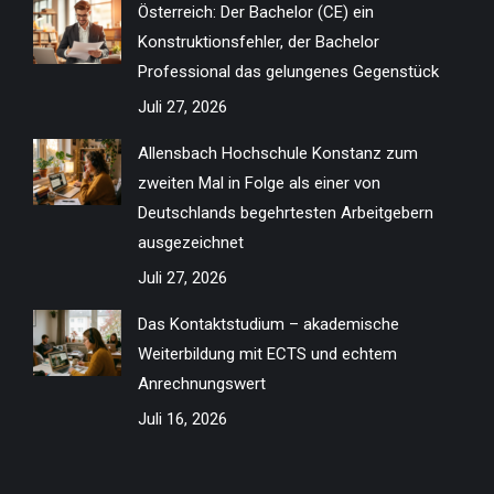
Österreich: Der Bachelor (CE) ein
new
new
new
new
new
new
new
new
Konstruktionsfehler, der Bachelor
window
window
window
window
window
window
window
window
Professional das gelungenes Gegenstück
Juli 27, 2026
Allensbach Hochschule Konstanz zum
zweiten Mal in Folge als einer von
Deutschlands begehrtesten Arbeitgebern
ausgezeichnet
Juli 27, 2026
Das Kontaktstudium – akademische
Weiterbildung mit ECTS und echtem
Anrechnungswert
Juli 16, 2026