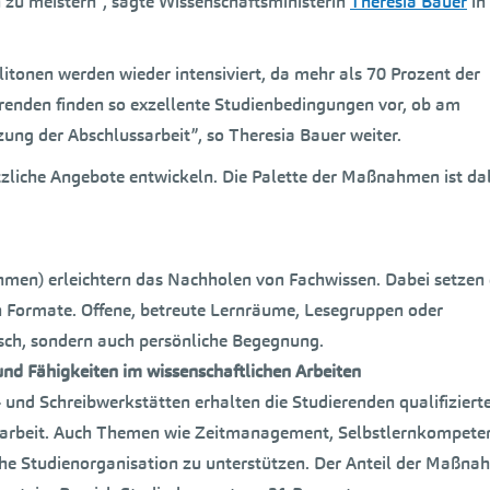
h zu meistern”, sagte Wissenschaftsministerin
Theresia Bauer
in
tonen werden wieder intensiviert, da mehr als 70 Prozent der
renden finden so exzellente Studienbedingungen vor, ob am
ung der Abschlussarbeit”, so Theresia Bauer weiter.
zliche Angebote entwickeln. Die Palette der Maßnahmen ist da
hmen) erleichtern das Nachholen von Fachwissen. Dabei setzen 
n Formate. Offene, betreute Lernräume, Lesegruppen oder
ch, sondern auch persönliche Begegnung.
d Fähigkeiten im wissenschaftlichen Arbeiten
 und Schreibwerkstätten erhalten die Studierenden qualifiziert
ssarbeit. Auch Themen wie Zeitmanagement, Selbstlernkompete
che Studienorganisation zu unterstützen. Der Anteil der Maßn