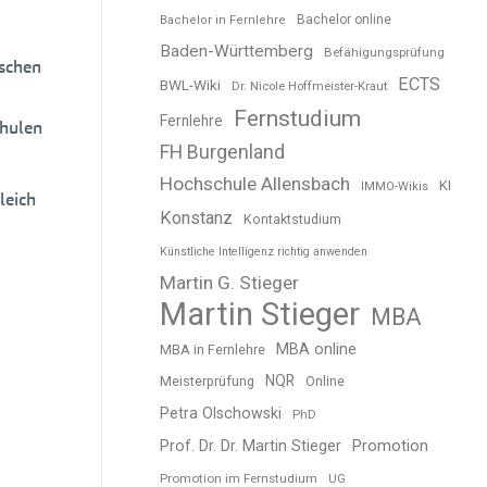
Bachelor online
Bachelor in Fernlehre
Baden-Württemberg
Befähigungsprüfung
ischen
ECTS
BWL-Wiki
Dr. Nicole Hoffmeister-Kraut
Fernstudium
Fernlehre
chulen
FH Burgenland
Hochschule Allensbach
KI
IMMO-Wikis
leich
Konstanz
Kontaktstudium
Künstliche Intelligenz richtig anwenden
Martin G. Stieger
Martin Stieger
MBA
MBA online
MBA in Fernlehre
NQR
Meisterprüfung
Online
Petra Olschowski
PhD
Prof. Dr. Dr. Martin Stieger
Promotion
Promotion im Fernstudium
UG