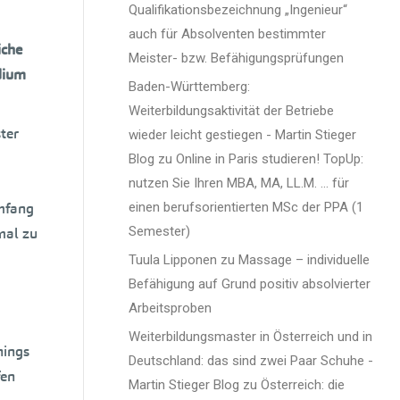
Qualifikationsbezeichnung „Ingenieur“
auch für Absolventen bestimmter
iche
Meister- bzw. Befähigungsprüfungen
dium
Baden-Württemberg:
Weiterbildungsaktivität der Betriebe
ter
wieder leicht gestiegen - Martin Stieger
Blog
zu
Online in Paris studieren! TopUp:
nutzen Sie Ihren MBA, MA, LL.M. … für
Umfang
einen berufsorientierten MSc der PPA (1
Semester)
mal zu
Tuula Lipponen
zu
Massage – individuelle
Befähigung auf Grund positiv absolvierter
Arbeitsproben
Weiterbildungsmaster in Österreich und in
hings
Deutschland: das sind zwei Paar Schuhe -
fen
Martin Stieger Blog
zu
Österreich: die