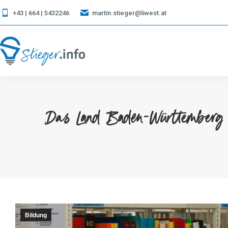
+43 | 664 | 5432246
martin.stieger@liwest.at
Das Land Baden-Württemberg s
Bildung