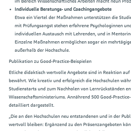
im Bereich Wissenschaftliches Arbeiten macht neun Pro
Individuelle Beratungs- und Coachingangebote
Etwa ein Viertel der Maßnahmen unterstützen die Stud
mit Prüfungsangst stehen erfahrene Psychologinnen und
individuellen Austausch mit Lehrenden, und in Mentori
Einzelne Maßnahmen ermöglichen sogar ein mehrtägige
außerhalb der Hochschule.
Publikation zu Good-Practice-Beispielen
Etliche didaktisch wertvolle Angebote sind in Reaktion a
bewährt. Wie kreativ und erfolgreich die Hochschulen wäh
Studienstarts und zum Nachholen von Lernrückständen ent
Wissenschaftsministeriums. Annährend 500 Good-Practice-B
detailliert dargestellt.
„Die an den Hochschulen neu entstandenen und in der Pu
wertvoll bleiben: Ergänzend zu den Präsenzangeboten könn