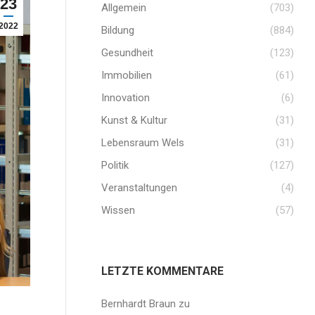
23
Allgemein
(703)
2022
Bildung
(884)
Gesundheit
(123)
Immobilien
(61)
Innovation
(6)
Kunst & Kultur
(31)
Lebensraum Wels
(31)
Politik
(127)
Veranstaltungen
(4)
Wissen
(57)
LETZTE KOMMENTARE
Bernhardt Braun
zu