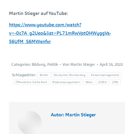
Martin Stieger auf YouTube:
https://www.youtube.com/watch?
v=-0c7A_g2Ueo&list=PL71mRwVptOHWyggVs-
56UfM_S6MWenfxr
Categories:
Bildung
,
Politik
Von
Martin Stieger
April 16, 2022
Schlagwörter:
Berlin
Deutscher Bundestag
Krisenmanagement
Öffentliche Sicherheit
Risikomanagement
Wien
ZOES
ZRK
Autor:
Martin Stieger