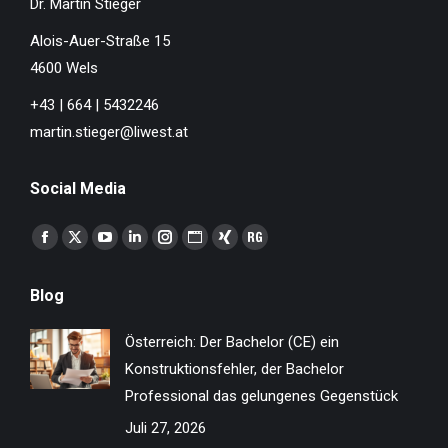
Dr. Martin Stieger
Alois-Auer-Straße 15
4600 Wels
+43 | 664 | 5432246
martin.stieger@liwest.at
Social Media
Finden Sie uns auf:
Facebook
X
YouTube
Linkedin
Instagram
Website
XING
ResearchGate
page
page
page
page
page
page
page
page
Blog
opens
opens
opens
opens
opens
opens
opens
opens
in
in
in
in
in
in
in
in
Österreich: Der Bachelor (CE) ein
new
new
new
new
new
new
new
new
Konstruktionsfehler, der Bachelor
window
window
window
window
window
window
window
window
Professional das gelungenes Gegenstück
Juli 27, 2026