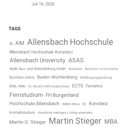
Juli 16, 2026
TAGS
Allensbach Hochschule
AIM
AI
Allensbach Hochschule Konstanz
Allensbach University
ASAS
ASAS Aus- und Weiterbildung GmbH
Bachelor
Bachelor in Fernlehre
Baden-Württemberg
Bachelor online
Befähigungsprüfung
ECTS
BWL-Wiki
Fernlehre
Dr. Nicole Hoffmeister-Kraut
Fernstudium
FH Burgenland
Hochschule Allensbach
Konstanz
KI
IMMO-Wikis
Kontaktstudium
Künstliche Intelligenz richtig anwenden
Martin Stieger
MBA
Martin G. Stieger