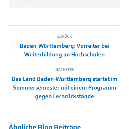
Kommentarnavigation
ZURÜCK
Baden-Württemberg: Vorreiter bei
Vorheriger
Weiterbildung an Hochschulen
Beitrag:
NÄCHSTES
Das Land Baden-Württemberg startet im
Nächster
Sommersemester mit einem Programm
Beitrag:
gegen Lernrückstände
Ähnliche Blog Beiträge