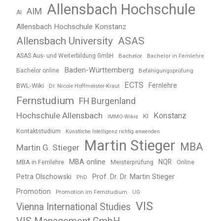
Allensbach Hochschule
AIM
AI
Allensbach Hochschule Konstanz
Allensbach University
ASAS
ASAS Aus- und Weiterbildung GmbH
Bachelor
Bachelor in Fernlehre
Baden-Württemberg
Bachelor online
Befähigungsprüfung
ECTS
BWL-Wiki
Fernlehre
Dr. Nicole Hoffmeister-Kraut
Fernstudium
FH Burgenland
Hochschule Allensbach
Konstanz
KI
IMMO-Wikis
Kontaktstudium
Künstliche Intelligenz richtig anwenden
Martin Stieger
MBA
Martin G. Stieger
MBA online
NQR
MBA in Fernlehre
Meisterprüfung
Online
Petra Olschowski
Prof. Dr. Dr. Martin Stieger
PhD
Promotion
Promotion im Fernstudium
UG
VIS
Vienna International Studies