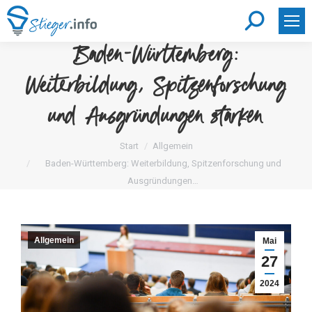
Search:
Baden-Württemberg:
Weiterbildung, Spitzenforschung
und Ausgründungen stärken
Sie befinden sich hier:
Start
Allgemein
Baden-Württemberg: Weiterbildung, Spitzenforschung und
Ausgründungen…
Allgemein
Mai
27
2024