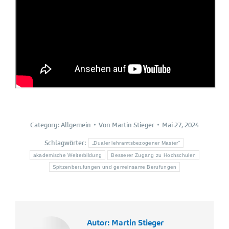
Category:
Allgemein
Von
Martin Stieger
Mai 27, 2024
Schlagwörter:
„Dualer lehramtsbezogener Master“
akademische Weiterbildung
Besserer Zugang zu Hochschulen
Spitzenberufungen und gemeinsame Berufungen
Autor:
Martin Stieger