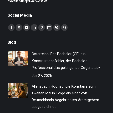
martin.stieger@liwest.at
Social Media
Finden Sie uns auf:
Facebook
X
YouTube
Linkedin
Instagram
Website
XING
ResearchGate
page
page
page
page
page
page
page
page
Blog
opens
opens
opens
opens
opens
opens
opens
opens
in
in
in
in
in
in
in
in
Österreich: Der Bachelor (CE) ein
new
new
new
new
new
new
new
new
Konstruktionsfehler, der Bachelor
window
window
window
window
window
window
window
window
Professional das gelungenes Gegenstück
Juli 27, 2026
Allensbach Hochschule Konstanz zum
zweiten Mal in Folge als einer von
Deutschlands begehrtesten Arbeitgebern
ausgezeichnet