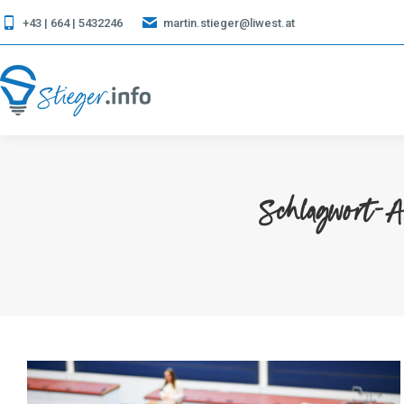
+43 | 664 | 5432246
martin.stieger@liwest.at
Schlagwort-A