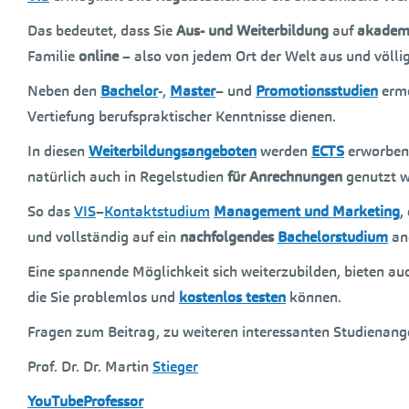
Das bedeutet, dass Sie
Aus- und Weiterbildung
auf
akadem
Familie
online
– also von jedem Ort der Welt aus und völli
Neben den
Bachelor
-,
Master
– und
Promotionsstudien
ermö
Vertiefung berufspraktischer Kenntnisse dienen.
In diesen
Weiterbildungsangeboten
werden
ECTS
erworben,
natürlich auch in Regelstudien
für Anrechnungen
genutzt w
So das
VIS
–
Kontaktstudium
Management und Marketing
,
und vollständig auf ein
nachfolgendes
Bachelorstudium
an
Eine spannende Möglichkeit sich weiterzubilden, bieten au
die Sie problemlos und
kostenlos testen
können.
Fragen zum Beitrag, zu weiteren interessanten Studienan
Prof. Dr. Dr. Martin
Stieger
YouTubeProfessor