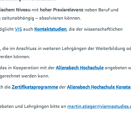
ischem Niveau
mit
hoher Praxisrelevanz
neben Beruf und
g zeitunabhängig – absolvieren können.
glicht
VIS
auch
Kontaktstudien
, die der wissenschaftlichen
 die im Anschluss in weiteren Lehrgängen der Weiterbildung o
erden können.
 das in Kooperation mit der
Allensbach Hochschule
angeboten w
gerechnet werden kann.
ch die
Zertifikatsprogramme
der
Allensbach Hochschule Konsta
geboten und Lehrgängen bitte an
martin.stieger@viennastudies