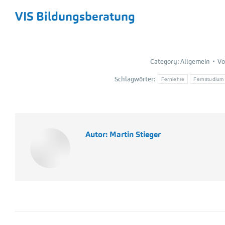
VIS Bildungsberatung
Category:
Allgemein
V
Schlagwörter:
Fernlehre
Fernstudium
Autor:
Martin Stieger
Kommentarnavigation