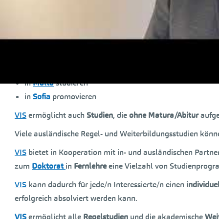
Bologna-Stufen
:
Bachelor
,
Master
,
Magister
,
Doktor/PhD
od
Online
in
Paris
studieren
in
London
studieren
in
Konstanz
studieren
in
Malta
studieren
in
Sofia
promovieren
VIS
ermöglicht auch
Studien
, die
ohne Matura/Abitur
aufg
Viele ausländische Regel- und Weiterbildungsstudien kön
VIS
bietet in Kooperation mit in- und ausländischen Partn
zum
Doktorat
in
Fernlehre
eine Vielzahl von Studienprog
VIS
kann dadurch für jede/n Interessierte/n einen
individue
erfolgreich absolviert werden kann.
VIS
ermöglicht alle
Regelstudien
und die akademische
Wei