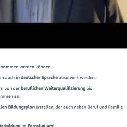
er in der
akademischen Weiterbildung
erreichen.
enommen werden können.
nen auch
in deutscher Sprache
absolviert werden.
ern von der
beruflichen Weiterqualifizierung
bis
rammen an.
llen Bildungsplan
erstellen, der auch neben Beruf und Familie
terbildung
im
Fernstudium!