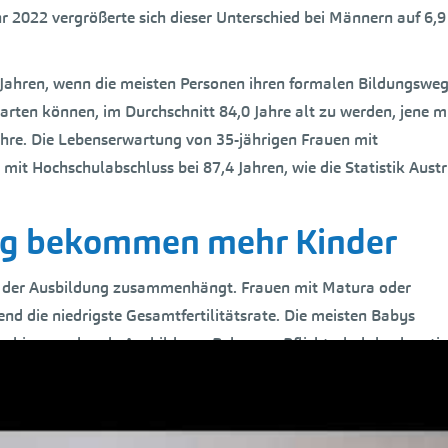
r 2022 vergrößerte sich dieser Unterschied bei Männern auf 6,9
5 Jahren, wenn die meisten Personen ihren formalen Bildungswe
ten können, im Durchschnitt 84,0 Jahre alt zu werden, jene m
ahre. Die Lebenserwartung von 35-jährigen Frauen mit
n mit Hochschulabschluss bei 87,4 Jahren, wie die Statistik Austr
ung bekommen mehr Kinder
mit der Ausbildung zusammenhängt. Frauen mit Matura oder
d die niedrigste Gesamtfertilitätsrate. Die meisten Babys
ss hinausgehende Ausbildung. Bekamen Pflichtschulabsolventi
 Matura bei 1,24; Hochschulabsolventinnen hatten mit 1,34 die
nläufige Trends: Pflichtschulabsolventinnen weisen seit 2015 ei
em hohen Niveau von 2,00 Kindern. Für 2022 ist generell über a