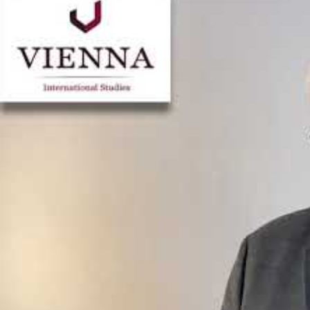
Gruppen ein Absinken der Fertilitätsraten erkennbar, am s
Auch bei der Geburt des ersten Kindes sind Akademikerinnen
ersten Geburt bei Frauen mit Pflichtschulabschluss im Jah
bereits 33,83 Jahre alt. (APA)
Verlängern Sie Ihr Leb
Hilfe von VIS Vienna I
Ausland:
Am 23. März 2012 ins Firmenbuch eingetragen, ermöglich
Studium von zu Hause
aus.
Mit Hilfe von
VIS
Vienna International Studies
können Stud
Ausland studieren
,
ECTS
-Punkte
und Erfahrungen sammeln