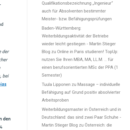
Qualifikationsbezeichnung „Ingenieur“
r
auch für Absolventen bestimmter
Meister- bzw. Befähigungsprüfungen
nd
Baden-Württemberg:
Weiterbildungsaktivität der Betriebe
wieder leicht gestiegen - Martin Stieger
e der
Blog
zu
Online in Paris studieren! TopUp:
cher
nutzen Sie Ihren MBA, MA, LL.M. … für
m
einen berufsorientierten MSc der PPA (1
Semester)
 bei
ias
Tuula Lipponen
zu
Massage – individuelle
Befähigung auf Grund positiv absolvierter
Arbeitsproben
Weiterbildungsmaster in Österreich und in
Deutschland: das sind zwei Paar Schuhe -
n den
Martin Stieger Blog
zu
Österreich: die
,4