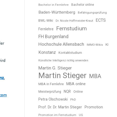
Bachelor online
Bachelor in Fernlehre
Baden-Württemberg
Befähigungsprüfung
ECTS
BWL-Wiki
Dr. Nicole Hoffmeister-Kraut
Fernstudium
Fernlehre
FH Burgenland
der
Hochschule Allensbach
KI
IMMO-Wikis
Konstanz
Kontaktstudium
ird
Künstliche Intelligenz richtig anwenden
Martin G. Stieger
Martin Stieger
MBA
nz
,
MBA online
MBA in Fernlehre
NQR
Meisterprüfung
Online
.com
Petra Olschowski
PhD
Prof. Dr. Dr. Martin Stieger
Promotion
Promotion im Fernstudium
UG