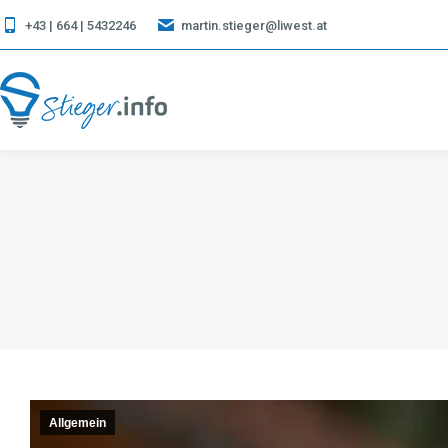
+43 | 664 | 5432246
martin.stieger@liwest.at
Allgemein