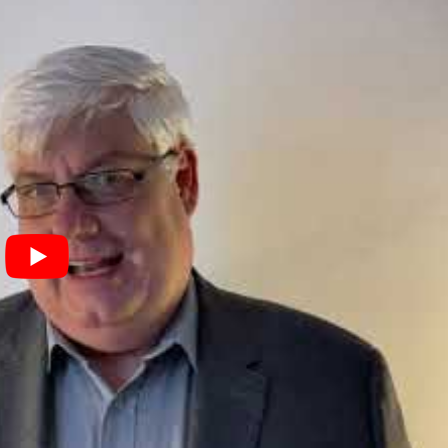
tärksten bei Frauen mit Matura oder Hochschulabschluss.
 durchschnittlich älter: Während das durchschnittliche Alter be
r 2022 bei 29,17 Jahren lag, waren Akademikerinnen im Durchsc
en und studieren Sie mit
nternational im In- und
t Ihnen
VIS
Vienna International Studies
seither ein
internationa
ierende
neben Beruf und Familie
zeit- und ortsunabhängig
im
 und sogar
akademische Abschlüsse
in
Regelstudien
auf allen