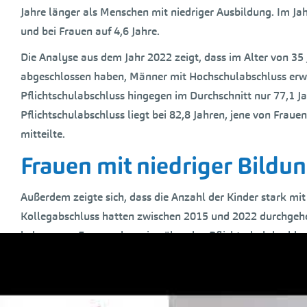
Jahre länger als Menschen mit niedriger Ausbildung. Im Jah
und bei Frauen auf 4,6 Jahre.
Die Analyse aus dem Jahr 2022 zeigt, dass im Alter von 3
abgeschlossen haben, Männer mit Hochschulabschluss erwar
Pflichtschulabschluss hingegen im Durchschnitt nur 77,1 J
Pflichtschulabschluss liegt bei 82,8 Jahren, jene von Fraue
mitteilte.
Frauen mit niedriger Bild
Außerdem zeigte sich, dass die Anzahl der Kinder stark 
Kollegabschluss hatten zwischen 2015 und 2022 durchgehen
bekommen Frauen ohne eine über den Pflichtschulabschlu
2022 im Schnitt 1,61 Kinder, lag diese Zahl bei Frauen mit
zweitniedrigste Kinderzahl. Erkennbar sind aber auch gege
sinkende Fertilitätsrate auf, wenn auch ausgehend von ein