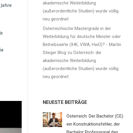
akademische Weiterbildung
 Jahre
(außerordentliche Studien) wurde völlig
neu geordnet
g
Österreichische Mastergrade in der
it
Weiterbildung für deutsche Meister oder
Betriebswirte (IHK, VWA, HwO)? - Martin
ia
Stieger Blog
zu
Österreich: die
akademische Weiterbildung
(außerordentliche Studien) wurde völlig
neu geordnet
nnen
NEUESTE BEITRÄGE
Österreich: Der Bachelor (CE)
ne
ein Konstruktionsfehler, der
lle
Bachelor Professional das