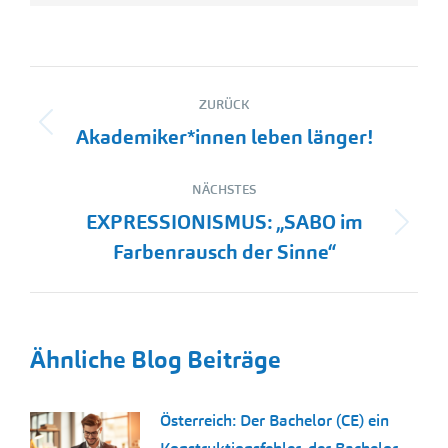
Kommentarnavigation
ZURÜCK
Vorheriger
Akademiker*innen leben länger!
Beitrag:
NÄCHSTES
EXPRESSIONISMUS: „SABO im
Nächster
Farbenrausch der Sinne“
Beitrag:
Ähnliche Blog Beiträge
Österreich: Der Bachelor (CE) ein