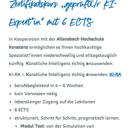
Zertifikatskurs „geprüfte/r KI-
Expert*in“ mit 6 ECTS
In Kooperation mit der
Allensbach Hochschule
Konstanz
ermöglichen es Ihnen hochkarätige
Spezialist*innen niederschwellig und alltagstauglich
künftig
K
ünstliche
I
ntelligenz
r
ichtig
a
nzuwenden:
KI-RA =
K
ünstliche
I
ntelligenz
r
ichtig
a
nwenden:
KI-RA
berufsbegleitend in 4 – 6 Wochen
kein Vorwissen nötig
lebenslanger Zugang auf die Lektionen
6 ECTS
strukturiert, Schritt für Schritt, pragmatisch lernen:
Modul Text
: von der Simulation von