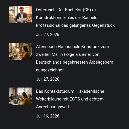
in
in
in
in
in
in
in
in
Österreich: Der Bachelor (CE) ein
new
new
new
new
new
new
new
new
Konstruktionsfehler, der Bachelor
window
window
window
window
window
window
window
window
Professional das gelungenes Gegenstück
Juli 27, 2026
Allensbach Hochschule Konstanz zum
zweiten Mal in Folge als einer von
Deutschlands begehrtesten Arbeitgebern
ausgezeichnet
Juli 27, 2026
Das Kontaktstudium – akademische
Weiterbildung mit ECTS und echtem
Anrechnungswert
Juli 16, 2026