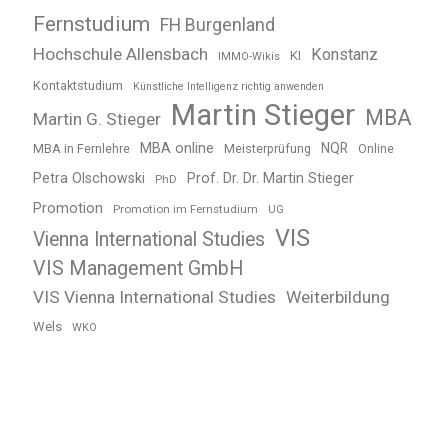
Fernstudium
FH Burgenland
Hochschule Allensbach
Konstanz
KI
IMMO-Wikis
Kontaktstudium
Künstliche Intelligenz richtig anwenden
Martin Stieger
MBA
Martin G. Stieger
MBA online
NQR
MBA in Fernlehre
Meisterprüfung
Online
Petra Olschowski
Prof. Dr. Dr. Martin Stieger
PhD
Promotion
Promotion im Fernstudium
UG
VIS
Vienna International Studies
VIS Management GmbH
VIS Vienna International Studies
Weiterbildung
Wels
WKO