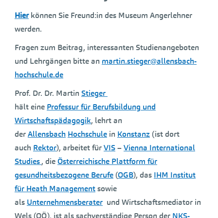
Hier
können Sie Freund:in des Museum Angerlehner
werden.
Fragen zum Beitrag, interessanten Studienangeboten
und Lehrgängen bitte an
martin.stieger@allensbach-
hochschule.de
Prof. Dr. Dr. Martin
Stieger
hält eine
Professur für Berufsbildung und
Wirtschaftspädagogik
, lehrt an
der
Allensbach
Hochschule
in
Konstanz
(ist dort
auch
Rektor
), arbeitet für
VIS
–
Vienna International
Studies
, die
Österreichische Plattform für
gesundheitsbezogene Berufe
(
OGB
), das
IHM Institut
für Heath Management
sowie
als
Unternehmensberater
und Wirtschaftsmediator in
Wels (OÖ), ist als sachverständige Person der
NKS-