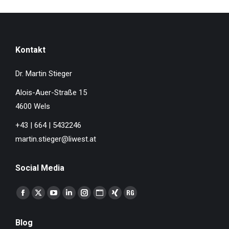
Kontakt
Dr. Martin Stieger
Alois-Auer-Straße 15
4600 Wels
+43 | 664 | 5432246
martin.stieger@liwest.at
Social Media
Finden Sie uns auf:
Facebook
X
YouTube
Linkedin
Instagram
Website
XING
ResearchGate
page
page
page
page
page
page
page
page
Blog
opens
opens
opens
opens
opens
opens
opens
opens