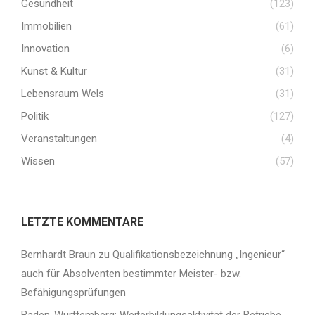
Gesundheit
(123)
Immobilien
(61)
Innovation
(6)
Kunst & Kultur
(31)
Lebensraum Wels
(31)
Politik
(127)
Veranstaltungen
(4)
Wissen
(57)
LETZTE KOMMENTARE
Bernhardt Braun
zu
Qualifikationsbezeichnung „Ingenieur“
auch für Absolventen bestimmter Meister- bzw.
Befähigungsprüfungen
Baden-Württemberg: Weiterbildungsaktivität der Betriebe