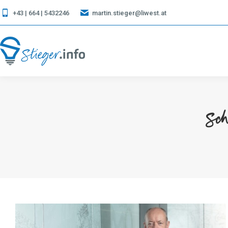
+43 | 664 | 5432246
martin.stieger@liwest.at
Sch