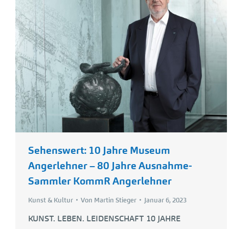
Sehenswert: 10 Jahre Museum
Angerlehner – 80 Jahre Ausnahme-
Sammler KommR Angerlehner
Kunst & Kultur
Von
Martin Stieger
Januar 6, 2023
KUNST. LEBEN. LEIDENSCHAFT 10 JAHRE