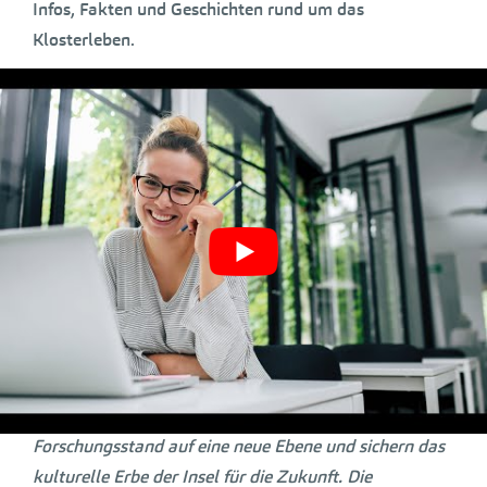
Infos, Fakten und Geschichten rund um das
Klosterleben.
Prof. Dr. Eckart Köhne sagte: „
So wie das Kloster
Reichenau das Wissen der damaligen Welt vernetzte,
stehen auch wir heute mit zahlreichen Institutionen im
engen fachlichen Austausch: Das Badische
Landesmuseum kooperiert mit
dem
Generallandesarchiv
, der
Badischen
Landesbibliothek
und dem
Archäologischen
Landesmuseum Baden-Württemberg
. Darüber hinaus
sind zahlreiche Leihgeber und die Universitäten von
Konstanz, Freiburg, Heidelberg und Tübingen im
Rahmen des wissenschaftlichen Beirats eng
eingebunden. Gemeinsam heben wir den aktuellen
Forschungsstand auf eine neue Ebene und sichern das
kulturelle Erbe der Insel für die Zukunft. Die