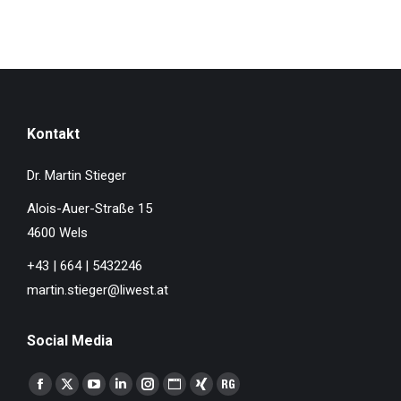
Kontakt
Dr. Martin Stieger
Alois-Auer-Straße 15
4600 Wels
+43 | 664 | 5432246
martin.stieger@liwest.at
Social Media
Finden Sie uns auf:
Facebook
X
YouTube
Linkedin
Instagram
Website
XING
ResearchGate