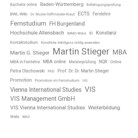
Baden-Württemberg
Bachelor online
Befähigungsprüfung
ECTS
BWL-Wiki
Fernlehre
Dr. Nicole Hoffmeister-Kraut
Fernstudium
FH Burgenland
Hochschule Allensbach
Konstanz
KI
IMMO-Wikis
Kontaktstudium
Künstliche Intelligenz richtig anwenden
Martin Stieger
MBA
Martin G. Stieger
MBA online
NQR
MBA in Fernlehre
Meisterprüfung
Online
Petra Olschowski
Prof. Dr. Dr. Martin Stieger
PhD
Promotion
Promotion im Fernstudium
UG
VIS
Vienna International Studies
VIS Management GmbH
VIS Vienna International Studies
Weiterbildung
Wels
WKO