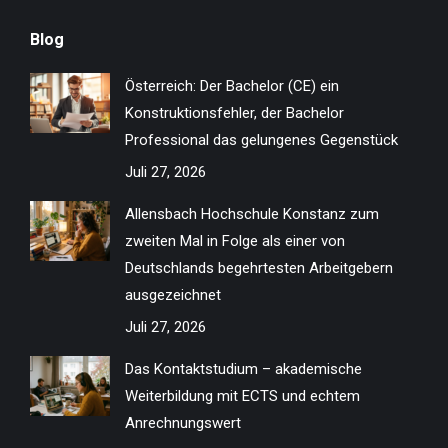
page
page
page
page
page
page
page
page
Blog
opens
opens
opens
opens
opens
opens
opens
opens
in
in
in
in
in
in
in
in
Österreich: Der Bachelor (CE) ein
new
new
new
new
new
new
new
new
Konstruktionsfehler, der Bachelor
window
window
window
window
window
window
window
window
Professional das gelungenes Gegenstück
Juli 27, 2026
Allensbach Hochschule Konstanz zum
zweiten Mal in Folge als einer von
Deutschlands begehrtesten Arbeitgebern
ausgezeichnet
Juli 27, 2026
Das Kontaktstudium – akademische
Weiterbildung mit ECTS und echtem
Anrechnungswert