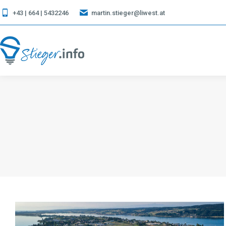
+43 | 664 | 5432246
martin.stieger@liwest.at