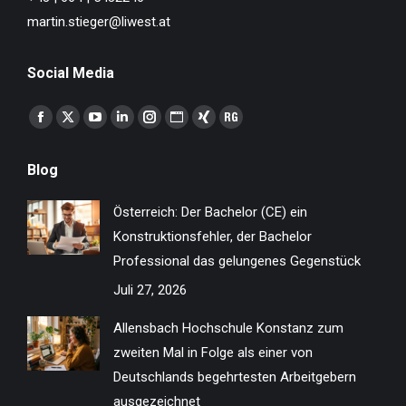
martin.stieger@liwest.at
Social Media
Finden Sie uns auf:
Facebook
X
YouTube
Linkedin
Instagram
Website
XING
ResearchGate
page
page
page
page
page
page
page
page
Blog
opens
opens
opens
opens
opens
opens
opens
opens
in
in
in
in
in
in
in
in
Österreich: Der Bachelor (CE) ein
new
new
new
new
new
new
new
new
Konstruktionsfehler, der Bachelor
window
window
window
window
window
window
window
window
Professional das gelungenes Gegenstück
Juli 27, 2026
Allensbach Hochschule Konstanz zum
zweiten Mal in Folge als einer von
Deutschlands begehrtesten Arbeitgebern
ausgezeichnet