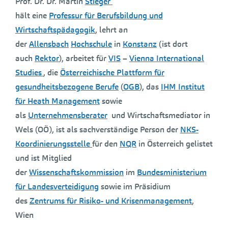
Prof. Dr. Dr. Martin
Stieger
hält eine
Professur für Berufsbildung und
Wirtschaftspädagogik
, lehrt an
der
Allensbach
Hochschule
in
Konstanz
(ist dort
auch
Rektor
), arbeitet für
VIS
–
Vienna International
Studies
, die
Österreichische Plattform für
gesundheitsbezogene Berufe
(
OGB
), das
IHM Institut
für Heath Management
sowie
als
Unternehmensberater
und Wirtschaftsmediator in
Wels (OÖ), ist als sachverständige Person der
NKS-
Koordinierungsstelle
für den
NQR
in Österreich gelistet
und ist Mitglied
der
Wissenschaftskommission
im
Bundesministerium
für Landesverteidigung
sowie im Präsidium
des
Zentrums für Risiko- und Krisenmanagement
,
Wien