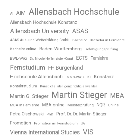
Allensbach Hochschule
AIM
AI
Allensbach Hochschule Konstanz
Allensbach University
ASAS
ASAS Aus- und Weiterbildung GmbH
Bachelor
Bachelor in Fernlehre
Baden-Württemberg
Bachelor online
Befähigungsprüfung
ECTS
BWL-Wiki
Fernlehre
Dr. Nicole Hoffmeister-Kraut
Fernstudium
FH Burgenland
Hochschule Allensbach
Konstanz
KI
IMMO-Wikis
Kontaktstudium
Künstliche Intelligenz richtig anwenden
Martin Stieger
MBA
Martin G. Stieger
MBA online
NQR
MBA in Fernlehre
Meisterprüfung
Online
Petra Olschowski
Prof. Dr. Dr. Martin Stieger
PhD
Promotion
Promotion im Fernstudium
UG
VIS
Vienna International Studies