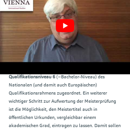
Seit 2018 wurden 54 Meister-und
Befähigungsprüfungsordnungen (34 Meister- und 20
Befähigungsprüfungsordnungen) gemeinsam mit den
Fachverbänden der Wirtschaftskammer Österreich
lernergebnisorientiert neu gestaltet, vom
Wirtschaftsministerium approbiert und kundgemacht,
davon allein 17 neue Prüfungsordnungen (10 Meister-
und 7 Befähigungsprüfungen) im heurigen Jahr.
Im September 2018 wurde die Meisterprüfung dem
Qualifikationsniveau 6
(=Bachelor-Niveau) des
Nationalen (und damit auch Europäischen)
Qualifikationsrahmens zugeordnet. Ein weiterer
wichtiger Schritt zur Aufwertung der Meisterprüfung
ist die Möglichkeit, den Meistertitel auch in
öffentlichen Urkunden, vergleichbar einem
akademischen Grad, eintragen zu lassen. Damit sollen