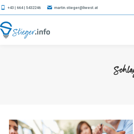
+43 | 664 | 5432246
martin.stieger@liwest.at
Schla