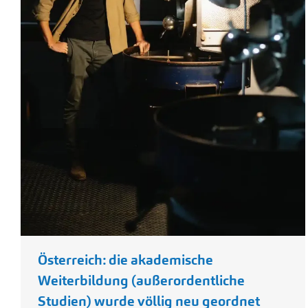
Österreich: die akademische
Weiterbildung (außerordentliche
Studien) wurde völlig neu geordnet