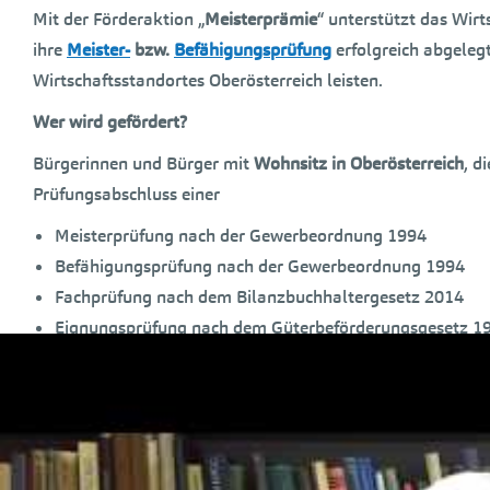
Mit der Förderaktion „
Meisterprämie
“ unterstützt das Wirt
ihre
Meister-
bzw.
Befähigungsprüfung
erfolgreich abgeleg
Wirtschaftsstandortes Oberösterreich leisten.
Wer wird gefördert?
Bürgerinnen und Bürger mit
Wohnsitz in Oberösterreich
, d
Prüfungsabschluss einer
Meisterprüfung nach der Gewerbeordnung 1994
Befähigungsprüfung nach der Gewerbeordnung 1994
Fachprüfung nach dem Bilanzbuchhaltergesetz 2014
Eignungsprüfung nach dem Güterbeförderungsgesetz 1
Eignungsprüfung nach dem Gelegenheitsverkehrsgesetz
mittels
Gesamtprüfungszertifikat
vorweisen können.
Ausgenommen von der Förderung sind z.B. AbsolventInnen
Land- und ForstwirtschaftsmeisterInnen.