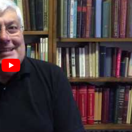
nd abgelegt worden sein.
g über den gesamten Zeitraum der Förderaktion (seit 2020) in
Meldezettel nicht älter als drei Monate, Kopie des Gesamt-
ungsdatum des Gesamtprüfungszeugnisses einzubringen.
icht für Teilprüfungen wie z.B. einzelne Module,
hrt.