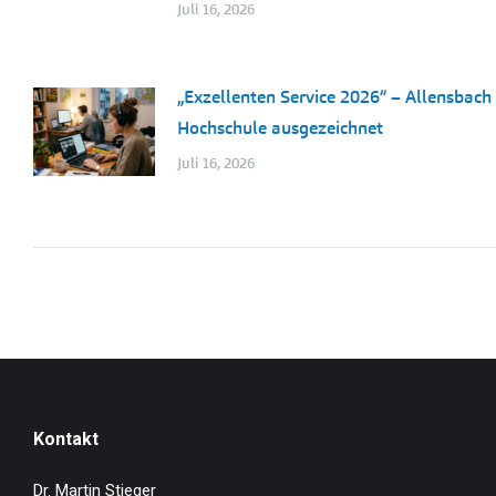
Juli 16, 2026
„Exzellenten Service 2026“ – Allensbach
Hochschule ausgezeichnet
Juli 16, 2026
Kontakt
Dr. Martin Stieger