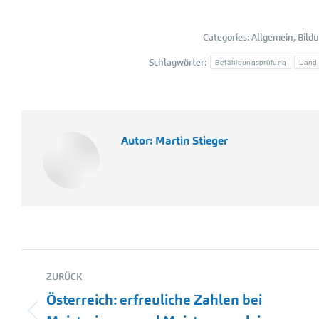
Categories:
Allgemein
,
Bild
Schlagwörter:
Befähigungsprüfung
Land 
Autor:
Martin Stieger
Kommentarnavigation
ZURÜCK
Österreich: erfreuliche Zahlen bei
Vorheriger