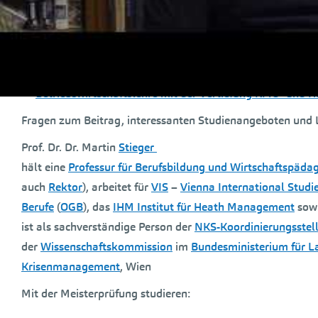
Allenfalls auch interessant für Sie:
Österreich: erfreuliche Zahlen bei Meisterinnen und Meis
Österreichische Handwerksmeister können in Deutschlan
Betriebswirtschaftslehre mit der Vertiefung KMU- un
Fragen zum Beitrag, interessanten Studienangeboten und 
Prof. Dr. Dr. Martin
Stieger
hält eine
Professur für Berufsbildung und Wirtschaftspäda
auch
Rektor
), arbeitet für
VIS
–
Vienna International Studi
Berufe
(
OGB
), das
IHM Institut für Heath Management
sowi
ist als sachverständige Person der
NKS-Koordinierungsstel
der
Wissenschaftskommission
im
Bundesministerium für L
Krisenmanagement
, Wien
Mit der Meisterprüfung studieren: