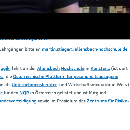
tern auch in schwierigen Zeiten
d auch ohne Matura ein Regelstudium beginnen – z.B. den B.A
d Handwerksmanagement
Lehrgängen bitte an
martin.stieger@allensbach-hochschule.de
gogik
, lehrt an der
Allensbach
Hochschule
in
Konstanz
(ist dort
es
, die
Österreichische Plattform für gesundheitsbezogene
e als
Unternehmensberater
und Wirtschaftsmediator in Wels (
le
für den
NQR
in Österreich gelistet und ist Mitglied
andesverteidigung
sowie im Präsidium des
Zentrums für Risiko-