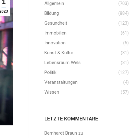
1
Allgemein
(703)
2023
Bildung
(884)
Gesundheit
(123)
Immobilien
(61)
Innovation
(6)
Kunst & Kultur
(31)
Lebensraum Wels
(31)
Politik
(127)
Veranstaltungen
(4)
Wissen
(57)
LETZTE KOMMENTARE
Bernhardt Braun
zu