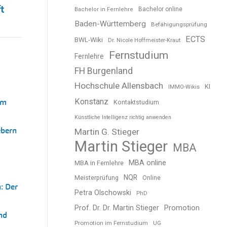
t
Bachelor online
Bachelor in Fernlehre
Baden-Württemberg
Befähigungsprüfung
ECTS
BWL-Wiki
Dr. Nicole Hoffmeister-Kraut
Fernstudium
Fernlehre
FH Burgenland
Hochschule Allensbach
KI
IMMO-Wikis
um
Konstanz
Kontaktstudium
Künstliche Intelligenz richtig anwenden
ebern
Martin G. Stieger
Martin Stieger
MBA
MBA online
MBA in Fernlehre
NQR
Meisterprüfung
Online
: Der
Petra Olschowski
PhD
Prof. Dr. Dr. Martin Stieger
Promotion
nd
Promotion im Fernstudium
UG