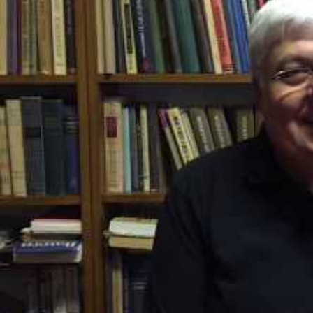
Die Prüfungsteile können auch in einem anderen Bundesla
Wie wird gefördert?
Die
Prämie beträgt 1.000 Euro
und kann pro Person einmali
Anspruch genommen werden.
Abwicklung / Antragstellung
Der beiliegende Antrag ist auszufüllen und samt Beilagen (
Prüfungszertifikates) zu übermitteln.
Der Antrag ist spätestens drei Monate nach dem Ausstell
Die Prämie wird ausschließlich für die
Gesamtprüfung
und n
Unternehmerprüfung oder Lehrlingsausbilderprüfung gewä
Formular
Meisterprämie
(LWLD-Wi/E-86)
Richtlinie