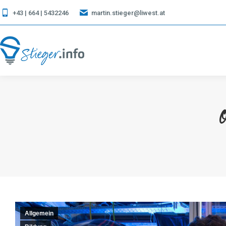
+43 | 664 | 5432246
martin.stieger@liwest.at
O
Allgemein