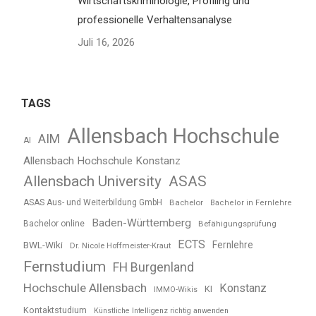
Wirtschaftskriminologie, Profiling und
professionelle Verhaltensanalyse
Juli 16, 2026
TAGS
Allensbach Hochschule
AIM
AI
Allensbach Hochschule Konstanz
Allensbach University
ASAS
ASAS Aus- und Weiterbildung GmbH
Bachelor
Bachelor in Fernlehre
Baden-Württemberg
Bachelor online
Befähigungsprüfung
ECTS
BWL-Wiki
Fernlehre
Dr. Nicole Hoffmeister-Kraut
Fernstudium
FH Burgenland
Hochschule Allensbach
Konstanz
KI
IMMO-Wikis
Kontaktstudium
Künstliche Intelligenz richtig anwenden