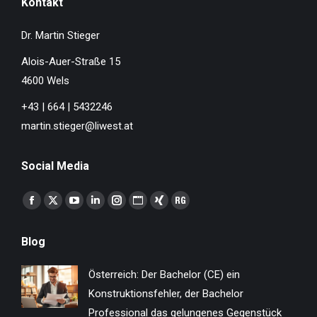
Kontakt
Dr. Martin Stieger
Alois-Auer-Straße 15
4600 Wels
+43 | 664 | 5432246
martin.stieger@liwest.at
Social Media
Finden Sie uns auf:
Facebook
X
YouTube
Linkedin
Instagram
Website
XING
ResearchGate
page
page
page
page
page
page
page
page
Blog
opens
opens
opens
opens
opens
opens
opens
opens
in
in
in
in
in
in
in
in
Österreich: Der Bachelor (CE) ein
new
new
new
new
new
new
new
new
Konstruktionsfehler, der Bachelor
window
window
window
window
window
window
window
window
Professional das gelungenes Gegenstück