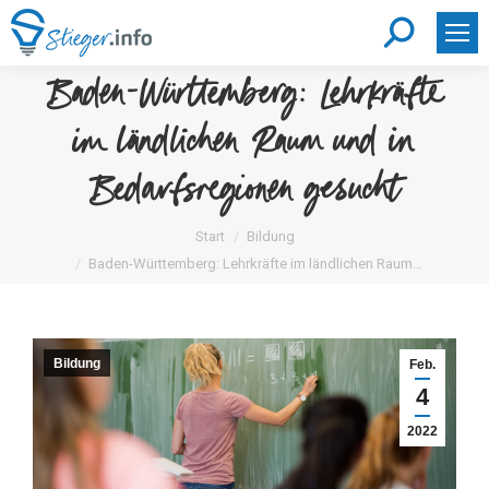
Search:
Baden-Württemberg: Lehrkräfte
im ländlichen Raum und in
Bedarfsregionen gesucht
Sie befinden sich hier:
Start
Bildung
Baden-Württemberg: Lehrkräfte im ländlichen Raum…
Bildung
Feb.
4
2022