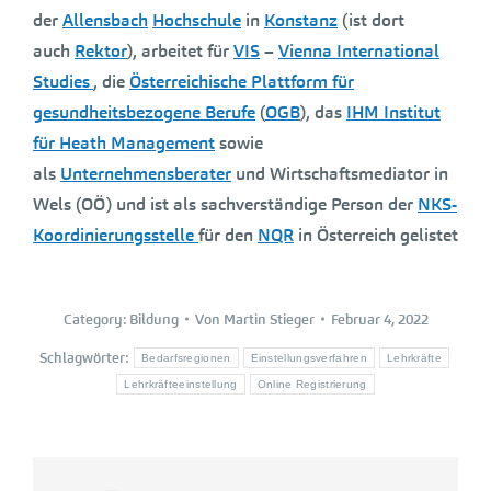
der
Allensbach
Hochschule
in
Konstanz
(ist dort
auch
Rektor
), arbeitet für
VIS
–
Vienna International
Studies
, die
Österreichische Plattform für
gesundheitsbezogene Berufe
(
OGB
), das
IHM Institut
für Heath Management
sowie
als
Unternehmensberater
und Wirtschaftsmediator in
Wels (OÖ) und ist als sachverständige Person der
NKS-
Koordinierungsstelle
für den
NQR
in Österreich gelistet
Category:
Bildung
Von
Martin Stieger
Februar 4, 2022
Schlagwörter:
Bedarfsregionen
Einstellungsverfahren
Lehrkräfte
Lehrkräfteeinstellung
Online Registrierung