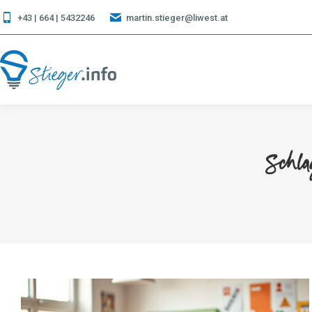
+43 | 664 | 5432246
martin.stieger@liwest.at
Schla