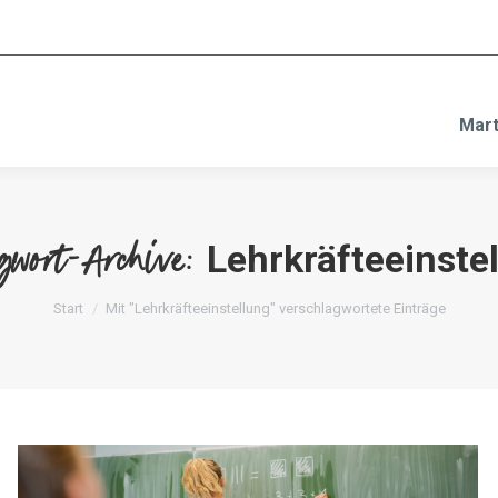
Mart
Lehrkräfteeinste
gwort-Archive:
Sie befinden sich hier:
Start
Mit "Lehrkräfteeinstellung" verschlagwortete Einträge