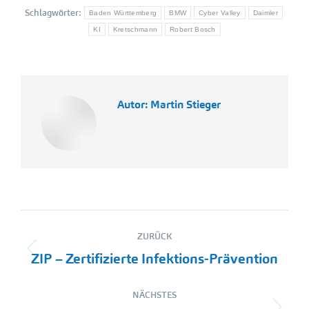
Schlagwörter:
Baden Württemberg
BMW
Cyber Valley
Daimler
KI
Kretschmann
Robert Bosch
Autor:
Martin Stieger
Kommentarnavigation
ZURÜCK
Vorheriger
ZIP – Zertifizierte Infektions-Prävention
Beitrag:
NÄCHSTES