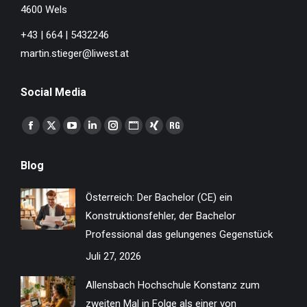
4600 Wels
+43 | 664 | 5432246
martin.stieger@liwest.at
Social Media
Finden Sie uns auf:
Facebook
X
YouTube
Linkedin
Instagram
Website
XING
ResearchGate
page
page
page
page
page
page
page
page
Blog
opens
opens
opens
opens
opens
opens
opens
opens
in
in
in
in
in
in
in
in
Österreich: Der Bachelor (CE) ein
new
new
new
new
new
new
new
new
Konstruktionsfehler, der Bachelor
window
window
window
window
window
window
window
window
Professional das gelungenes Gegenstück
Juli 27, 2026
Allensbach Hochschule Konstanz zum
zweiten Mal in Folge als einer von