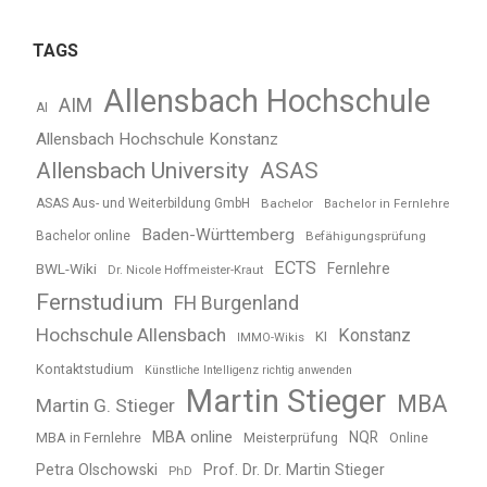
TAGS
Allensbach Hochschule
AIM
AI
Allensbach Hochschule Konstanz
Allensbach University
ASAS
ASAS Aus- und Weiterbildung GmbH
Bachelor
Bachelor in Fernlehre
Baden-Württemberg
Bachelor online
Befähigungsprüfung
ECTS
BWL-Wiki
Fernlehre
Dr. Nicole Hoffmeister-Kraut
Fernstudium
FH Burgenland
Hochschule Allensbach
Konstanz
KI
IMMO-Wikis
Kontaktstudium
Künstliche Intelligenz richtig anwenden
Martin Stieger
MBA
Martin G. Stieger
MBA online
NQR
MBA in Fernlehre
Meisterprüfung
Online
Petra Olschowski
Prof. Dr. Dr. Martin Stieger
PhD