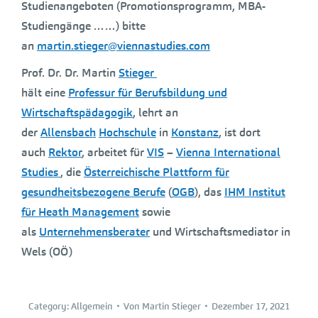
Studienangeboten (Promotionsprogramm, MBA-
Studiengänge ……) bitte
an
martin.stieger@viennastudies.com
Prof. Dr. Dr. Martin
Stieger
hält eine
Professur für Berufsbildung und
Wirtschaftspädagogik
, lehrt an
der
Allensbach
Hochschule
in
Konstanz
, ist dort
auch
Rektor
, arbeitet für
VIS
–
Vienna International
Studies
, die
Österreichische Plattform für
gesundheitsbezogene Berufe
(
OGB
), das
IHM Institut
für Heath Management
sowie
als
Unternehmensberater
und Wirtschaftsmediator in
Wels (OÖ)
Category:
Allgemein
Von
Martin Stieger
Dezember 17, 2021