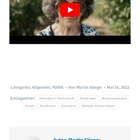
Categories:
Allgemein
,
Politik
Von
Martin Stieger
Mai 16, 2022
Schlagwörter:
Allensbach Hochschule
Bodensee
Bodenseeregion
Forum
Konferenz
Konstanz
Winfried Kretschmann
Autor:
Martin Stieger