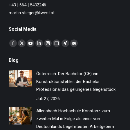
+43 | 664 | 5432246
martin.stieger@liwest.at
Social Media
Finden Sie uns auf:
Facebook
X
YouTube
Linkedin
Instagram
Website
XING
ResearchGate
page
page
page
page
page
page
page
page
Blog
opens
opens
opens
opens
opens
opens
opens
opens
in
in
in
in
in
in
in
in
Österreich: Der Bachelor (CE) ein
new
new
new
new
new
new
new
new
Konstruktionsfehler, der Bachelor
window
window
window
window
window
window
window
window
Professional das gelungenes Gegenstück
Juli 27, 2026
Allensbach Hochschule Konstanz zum
zweiten Mal in Folge als einer von
Deutschlands begehrtesten Arbeitgebern