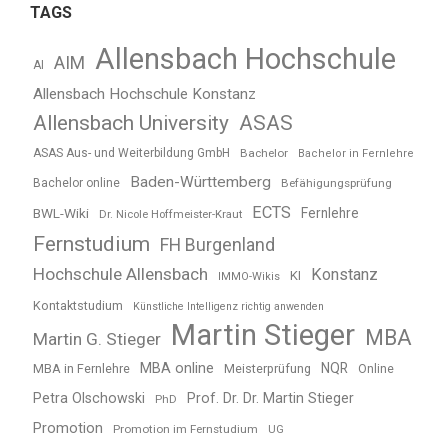
TAGS
Allensbach Hochschule
AIM
AI
Allensbach Hochschule Konstanz
Allensbach University
ASAS
ASAS Aus- und Weiterbildung GmbH
Bachelor
Bachelor in Fernlehre
Baden-Württemberg
Bachelor online
Befähigungsprüfung
ECTS
BWL-Wiki
Fernlehre
Dr. Nicole Hoffmeister-Kraut
Fernstudium
FH Burgenland
Hochschule Allensbach
Konstanz
KI
IMMO-Wikis
Kontaktstudium
Künstliche Intelligenz richtig anwenden
Martin Stieger
MBA
Martin G. Stieger
MBA online
NQR
MBA in Fernlehre
Meisterprüfung
Online
Petra Olschowski
Prof. Dr. Dr. Martin Stieger
PhD
Promotion
Promotion im Fernstudium
UG