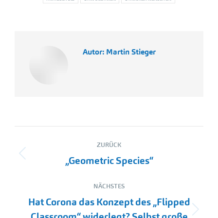
Autor:
Martin Stieger
Kommentarnavigation
ZURÜCK
Vorheriger
„Geometric Species“
Beitrag:
NÄCHSTES
Hat Corona das Konzept des „Flipped
Nächster
Classroom“ widerlegt? Selbst große