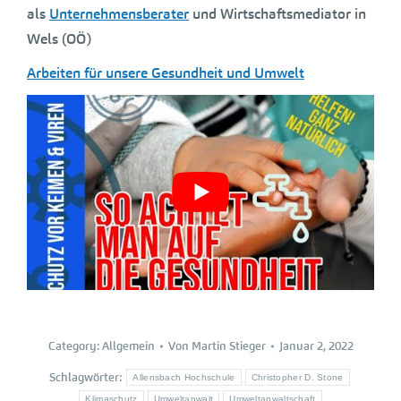
als
Unternehmensberater
und Wirtschaftsmediator in
Wels (OÖ)
Arbeiten für unsere Gesundheit und Umwelt
Category:
Allgemein
Von
Martin Stieger
Januar 2, 2022
Schlagwörter:
Allensbach Hochschule
Christopher D. Stone
Klimaschutz
Umweltanwalt
Umweltanwaltschaft