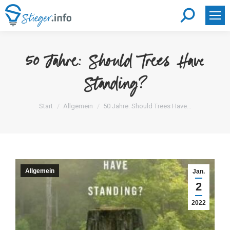
Search:
50 Jahre: Should Trees Have
Standing?
Sie befinden sich hier:
Start
Allgemein
50 Jahre: Should Trees Have…
Allgemein
Jan.
2
2022