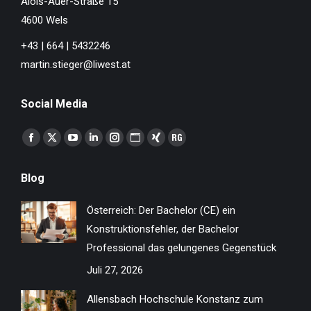
Alois-Auer-Straße 15
4600 Wels
+43 | 664 | 5432246
martin.stieger@liwest.at
Social Media
Finden Sie uns auf:
Facebook
X
YouTube
Linkedin
Instagram
Website
XING
ResearchGate
page
page
page
page
page
page
page
page
Blog
opens
opens
opens
opens
opens
opens
opens
opens
in
in
in
in
in
in
in
in
Österreich: Der Bachelor (CE) ein
new
new
new
new
new
new
new
new
Konstruktionsfehler, der Bachelor
window
window
window
window
window
window
window
window
Professional das gelungenes Gegenstück
Juli 27, 2026
Allensbach Hochschule Konstanz zum