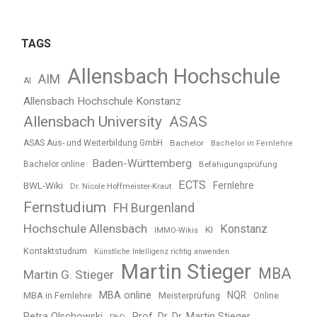
TAGS
Allensbach Hochschule
AIM
AI
Allensbach Hochschule Konstanz
Allensbach University
ASAS
ASAS Aus- und Weiterbildung GmbH
Bachelor
Bachelor in Fernlehre
Baden-Württemberg
Bachelor online
Befähigungsprüfung
ECTS
BWL-Wiki
Fernlehre
Dr. Nicole Hoffmeister-Kraut
Fernstudium
FH Burgenland
Hochschule Allensbach
Konstanz
KI
IMMO-Wikis
Kontaktstudium
Künstliche Intelligenz richtig anwenden
Martin Stieger
MBA
Martin G. Stieger
MBA online
NQR
MBA in Fernlehre
Meisterprüfung
Online
Petra Olschowski
Prof. Dr. Dr. Martin Stieger