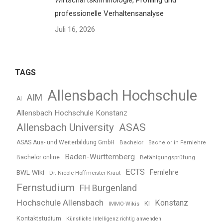
Wirtschaftskriminologie, Profiling und
professionelle Verhaltensanalyse
Juli 16, 2026
TAGS
Allensbach Hochschule
AIM
AI
Allensbach Hochschule Konstanz
Allensbach University
ASAS
ASAS Aus- und Weiterbildung GmbH
Bachelor
Bachelor in Fernlehre
Baden-Württemberg
Bachelor online
Befähigungsprüfung
ECTS
BWL-Wiki
Fernlehre
Dr. Nicole Hoffmeister-Kraut
Fernstudium
FH Burgenland
Hochschule Allensbach
Konstanz
KI
IMMO-Wikis
Kontaktstudium
Künstliche Intelligenz richtig anwenden