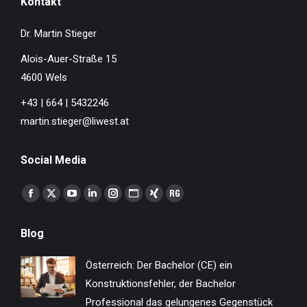
Kontakt
Dr. Martin Stieger
Alois-Auer-Straße 15
4600 Wels
+43 | 664 | 5432246
martin.stieger@liwest.at
Social Media
Finden Sie uns auf:
Facebook
X
YouTube
Linkedin
Instagram
Website
XING
ResearchGate
page
page
page
page
page
page
page
page
Blog
opens
opens
opens
opens
opens
opens
opens
opens
in
in
in
in
in
in
in
in
Österreich: Der Bachelor (CE) ein
new
new
new
new
new
new
new
new
Konstruktionsfehler, der Bachelor
window
window
window
window
window
window
window
window
Professional das gelungenes Gegenstück