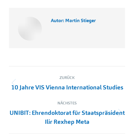
Autor:
Martin Stieger
Kommentarnavigation
ZURÜCK
Vorheriger
10 Jahre VIS Vienna International Studies
Beitrag:
NÄCHSTES
UNIBIT: Ehrendoktorat für Staatspräsident
Nächster
Ilir Rexhep Meta
Beitrag: