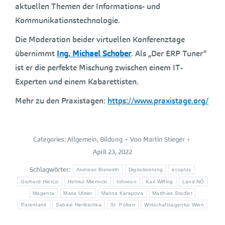
aktuellen Themen der Informations- und
Kommunikationstechnologie.
Die Moderation beider virtuellen Konferenztage
übernimmt
Ing. Michael Schober
. Als „Der ERP Tuner“
ist er die perfekte Mischung zwischen einem IT-
Experten und einem Kabarettisten.
Mehr zu den Praxistagen:
https://www.praxistage.org/
Categories:
Allgemein
,
Bildung
Von
Martin Stieger
April 23, 2022
Schlagwörter:
Andreas Bierwirth
Digitalisierung
ecoplus
Gerhard Hierczi
Helmut Miernicki
Infineon
Karl Wilfing
Land NÖ
Magenta
Maria Ulmer
Marina Karepova
Matthias Stadler
Patentamt
Sabine Herlitschka
St. Pölten
Wirtschaftsagentur Wien