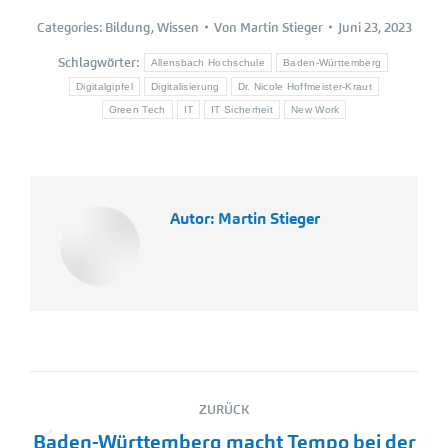
Categories:
Bildung
,
Wissen
Von
Martin Stieger
Juni 23, 2023
Schlagwörter:
Allensbach Hochschule
Baden-Württemberg
Digitalgipfel
Digitalisierung
Dr. Nicole Hoffmeister-Kraut
Green Tech
IT
IT Sicherheit
New Work
Autor:
Martin Stieger
Kommentarnavigation
ZURÜCK
Baden-Württemberg macht Tempo bei der