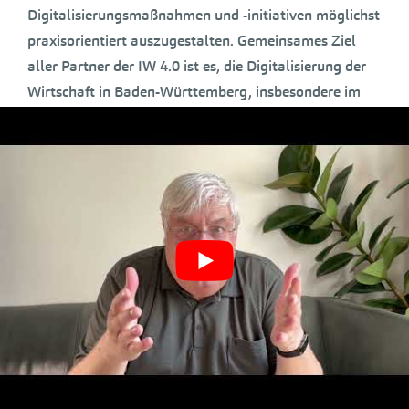
Digitalisierungsmaßnahmen und -initiativen möglichst
praxisorientiert auszugestalten. Gemeinsames Ziel
aller Partner der IW 4.0 ist es, die Digitalisierung der
Wirtschaft in Baden-Württemberg, insbesondere im
Hinblick auf kleine und mittlere Unternehmen,
branchenübergreifend und in der gesamten Fläche des
Landes voranzutreiben. Hierzu wurden seit 2017
Projekte und Maßnahmen mit einem Umfang von rund
einer halben Milliarde Euro bewilligt. Die IW4.0 stellt
einen zentralen Baustein der ressortübergreifenden
Digitalisierungsstrategie des Landes
digital.LÄND
dar.
Der Live-Stream der Veranstaltung ist von 9 Uhr bis
circa 19 Uhr und im Nachgang noch bis zu einer
Woche einsehbar:
Digitalgipfel 2023: Livestream