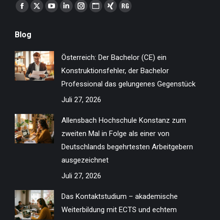
Finden Sie uns auf:
Facebook
X
YouTube
Linkedin
Instagram
Website
XING
ResearchGate
page
page
page
page
page
page
page
page
Blog
opens
opens
opens
opens
opens
opens
opens
opens
in
in
in
in
in
in
in
in
Österreich: Der Bachelor (CE) ein
new
new
new
new
new
new
new
new
Konstruktionsfehler, der Bachelor
window
window
window
window
window
window
window
window
Professional das gelungenes Gegenstück
Juli 27, 2026
Allensbach Hochschule Konstanz zum
zweiten Mal in Folge als einer von
Deutschlands begehrtesten Arbeitgebern
ausgezeichnet
Juli 27, 2026
Das Kontaktstudium – akademische
Weiterbildung mit ECTS und echtem