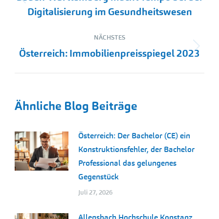
Vorheriger
Digitalisierung im Gesundheitswesen
Beitrag:
NÄCHSTES
Nächster
Österreich: Immobilienpreisspiegel 2023
Beitrag:
Ähnliche Blog Beiträge
Österreich: Der Bachelor (CE) ein
Konstruktionsfehler, der Bachelor
Professional das gelungenes
Gegenstück
Juli 27, 2026
Allensbach Hochschule Konstanz