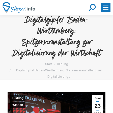
Search:
Digitalgipfel Baden-
Württemberg:
Spitzenveranstaltung zur
Digitalisierung der Wirtschaft
Sie befinden sich hier:
Start
Bildung
Digitalgipfel Baden-Württemberg: Spitzenveranstaltung zur
Digitalisierung…
Bildung
Juni
23
Wissen