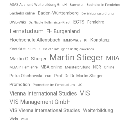
ASAS Aus- und Weiterbildung GmbH
Bachelor
Bachelor in Fernlehre
Baden-Württemberg
Bachelor online
Befähigungsprüfung
ECTS
BWL-Wiki
Fernlehre
Dr. Nicole Hoffmeister-Kraut
Fernstudium
FH Burgenland
Hochschule Allensbach
Konstanz
KI
IMMO-Wikis
Kontaktstudium
Künstliche Intelligenz richtig anwenden
Martin Stieger
MBA
Martin G. Stieger
MBA online
NQR
MBA in Fernlehre
Meisterprüfung
Online
Petra Olschowski
Prof. Dr. Dr. Martin Stieger
PhD
Promotion
Promotion im Fernstudium
UG
VIS
Vienna International Studies
VIS Management GmbH
VIS Vienna International Studies
Weiterbildung
Wels
WKO