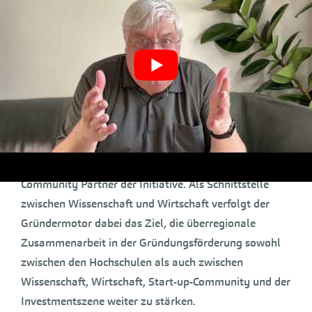
des Mittelstands. Seit Beginn der Initiative konnten
bereits mehr als 700 hochschulnahe Start-up-Projekte
und Start-ups in verschiedenen Formaten und
Angeboten weiterentwickelt und auf einen
erfolgreichen Markteintritt vorbereitet werden.
Mit Unterstützung durch das Land und der Wirtschaft
sind mittlerweile drei Viertel aller baden-
württembergischen Hochschulen und mehr als 160
Akteure aus Wissenschaft, Wirtschaft und Start-up-
Community Partner der Initiative. Als Schnittstelle
zwischen Wissenschaft und Wirtschaft verfolgt der
Gründermotor dabei das Ziel, die überregionale
Zusammenarbeit in der Gründungsförderung sowohl
zwischen den Hochschulen als auch zwischen
Wissenschaft, Wirtschaft, Start-up-Community und der
Investmentszene weiter zu stärken.