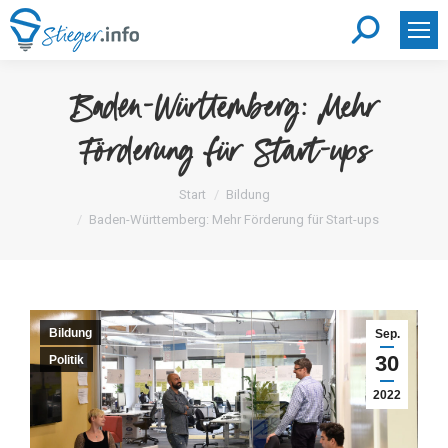
Search:
Baden-Württemberg: Mehr
Förderung für Start-ups
Sie befinden sich hier:
Start
Bildung
Baden-Württemberg: Mehr Förderung für Start-ups
Bildung
Sep.
30
Politik
2022