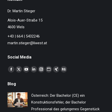
Dr. Martin Stieger
Alois-Auer-Straße 15
4600 Wels
+43 | 664 | 5432246
martin.stieger@liwest.at
Social Media
Finden Sie uns auf:
Facebook
X
YouTube
Linkedin
Instagram
Website
XING
ResearchGate
page
page
page
page
page
page
page
page
Blog
opens
opens
opens
opens
opens
opens
opens
opens
in
in
in
in
in
in
in
in
Österreich: Der Bachelor (CE) ein
new
new
new
new
new
new
new
new
Konstruktionsfehler, der Bachelor
window
window
window
window
window
window
window
window
Professional das gelungenes Gegenstück