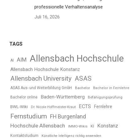
professionelle Verhaltensanalyse
Juli 16, 2026
TAGS
Allensbach Hochschule
AIM
AI
Allensbach Hochschule Konstanz
Allensbach University
ASAS
ASAS Aus- und Weiterbildung GmbH
Bachelor
Bachelor in Fernlehre
Baden-Württemberg
Bachelor online
Befähigungsprüfung
ECTS
BWL-Wiki
Fernlehre
Dr. Nicole Hoffmeister-Kraut
Fernstudium
FH Burgenland
Hochschule Allensbach
Konstanz
KI
IMMO-Wikis
Kontaktstudium
Künstliche Intelligenz richtig anwenden