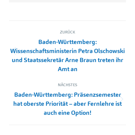
Kommentarnavigation
ZURÜCK
Baden-Württemberg:
Wissenschaftsministerin Petra Olschowski
Vorheriger
und Staatssekretär Arne Braun treten ihr
Beitrag:
Amt an
NÄCHSTES
Baden-Württemberg: Präsenzsemester
Nächster
hat oberste Priorität – aber Fernlehre ist
Beitrag:
auch eine Option!