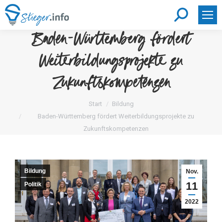
Search:
Baden-Württemberg fördert
Weiterbildungsprojekte zu
Zukunftskompetenzen
Sie befinden sich hier:
Start
Bildung
Baden-Württemberg fördert Weiterbildungsprojekte zu
Zukunftskompetenzen
Bildung
Nov.
11
Politik
2022