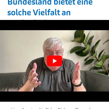
Bundesland bietet eine
solche Vielfalt an
Hochschulen:
Baden-Württemberg bietet mit seiner differenzierten
Hochschullandschaft eine Fülle von
Studienmöglichkeiten.
Die Studierenden haben die Wahl zwischen
Universitäten,
Pädagogischen Hochschulen,
Kunst- und Musikhochschulen,
Hochschulen für angewandte Wissenschaften sowie
der
Dualen Hochschule