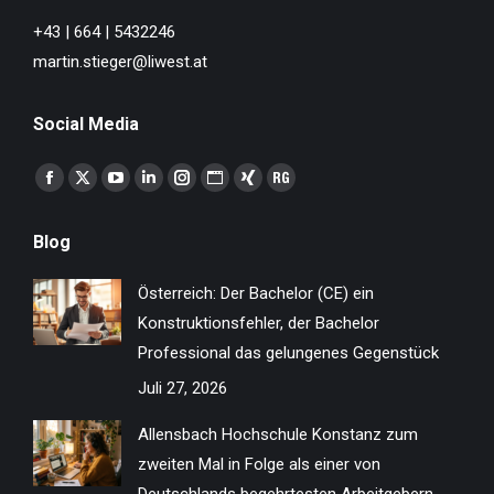
+43 | 664 | 5432246
martin.stieger@liwest.at
Social Media
Finden Sie uns auf:
Facebook
X
YouTube
Linkedin
Instagram
Website
XING
ResearchGate
page
page
page
page
page
page
page
page
Blog
opens
opens
opens
opens
opens
opens
opens
opens
in
in
in
in
in
in
in
in
Österreich: Der Bachelor (CE) ein
new
new
new
new
new
new
new
new
Konstruktionsfehler, der Bachelor
window
window
window
window
window
window
window
window
Professional das gelungenes Gegenstück
Juli 27, 2026
Allensbach Hochschule Konstanz zum
zweiten Mal in Folge als einer von
Deutschlands begehrtesten Arbeitgebern