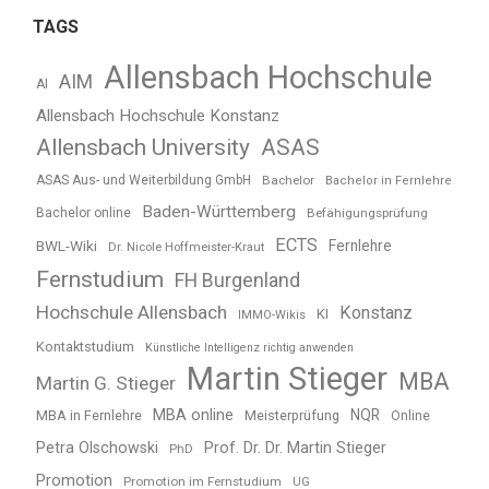
TAGS
Allensbach Hochschule
AIM
AI
Allensbach Hochschule Konstanz
Allensbach University
ASAS
ASAS Aus- und Weiterbildung GmbH
Bachelor
Bachelor in Fernlehre
Baden-Württemberg
Bachelor online
Befähigungsprüfung
ECTS
BWL-Wiki
Fernlehre
Dr. Nicole Hoffmeister-Kraut
Fernstudium
FH Burgenland
Hochschule Allensbach
Konstanz
KI
IMMO-Wikis
Kontaktstudium
Künstliche Intelligenz richtig anwenden
Martin Stieger
MBA
Martin G. Stieger
MBA online
NQR
MBA in Fernlehre
Meisterprüfung
Online
Petra Olschowski
Prof. Dr. Dr. Martin Stieger
PhD
Promotion
Promotion im Fernstudium
UG