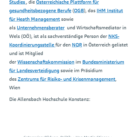
Studies
, die
Österreichische Plattform für
gesundheitsbezogene Berufe
(
OGB
), das
IHM Institut
für Heath Management
sowie
als
Unternehmensberater
und Wirtschaftsmediator in
Wels (OÖ), ist als sachverständige Person der
NKS-
Koordinierungsstelle
für den
NQR
in Österreich gelistet
und ist Mitglied
der
Wissenschaftskommission
im
Bundesministerium
für Landesverteidigung
sowie im Präsidium
des
Zentrums für Risiko- und Krisenmanagement
,
Wien
Die Allensbach Hochschule Konstanz: