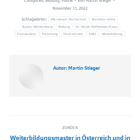
Categories:
Bildung
,
Politik
Von
Martin Stieger
November 11, 2022
Schlagwörter:
Allensbach Hochschule
Bachelor online
Baden-Württemberg
Bildung
Dr. Nicole Hoffmeister-Kraut
Fernstudium
Forschung
Hochschulen
KMU
Weiterbildung
Autor:
Martin Stieger
Kommentarnavigation
ZURÜCK
Weiterbildungsmaster in Österreich und in