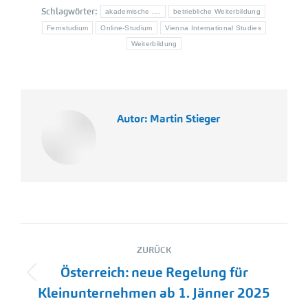
Schlagwörter:
akademische ....
betriebliche Weiterbildung
Fernstudium
Online-Studium
Vienna International Studies
Weiterbildung
Autor:
Martin Stieger
Kommentarnavigation
ZURÜCK
Österreich: neue Regelung für
Vorheriger
Kleinunternehmen ab 1. Jänner 2025
Beitrag: