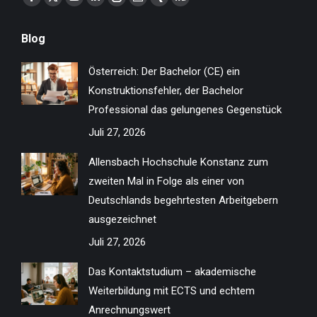
Facebook
X
YouTube
Linkedin
Instagram
Website
XING
ResearchGate
page
page
page
page
page
page
page
page
Blog
opens
opens
opens
opens
opens
opens
opens
opens
in
in
in
in
in
in
in
in
Österreich: Der Bachelor (CE) ein
new
new
new
new
new
new
new
new
Konstruktionsfehler, der Bachelor
window
window
window
window
window
window
window
window
Professional das gelungenes Gegenstück
Juli 27, 2026
Allensbach Hochschule Konstanz zum
zweiten Mal in Folge als einer von
Deutschlands begehrtesten Arbeitgebern
ausgezeichnet
Juli 27, 2026
Das Kontaktstudium – akademische
Weiterbildung mit ECTS und echtem
Anrechnungswert