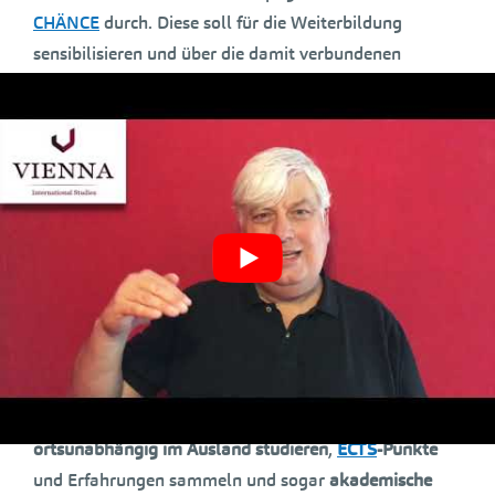
CHÄNCE
durch. Diese soll für die Weiterbildung
sensibilisieren und über die damit verbundenen
beruflichen und persönlichen Chancen informieren.
Akademische
Weiterbildung in
Fernlehre
Am 23. März 2012 ins Firmenbuch eingetragen,
ermöglicht Ihnen
VIS
Vienna International Studies
seither ein
internationales Studium von zu Hause
aus.
Mit Hilfe von
VIS
Vienna International Studies
können
Studierende
neben Beruf und Familie
zeit- und
ortsunabhängig
im Ausland studieren
,
ECTS
-Punkte
und Erfahrungen sammeln und sogar
akademische