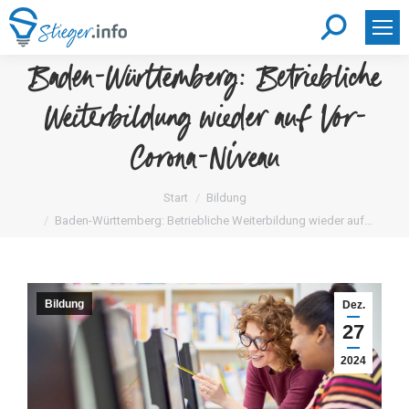
Search:
Baden-Württemberg: Betriebliche
Weiterbildung wieder auf Vor-
Corona-Niveau
Sie befinden sich hier:
Start
Bildung
Baden-Württemberg: Betriebliche Weiterbildung wieder auf…
Bildung
Dez.
27
2024