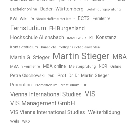
ASAS Aus- und Weiterbildung GmbH
Bachelor
Bachelor in Fernlehre
Baden-Württemberg
Bachelor online
Befähigungsprüfung
ECTS
BWL-Wiki
Fernlehre
Dr. Nicole Hoffmeister-Kraut
Fernstudium
FH Burgenland
Hochschule Allensbach
Konstanz
KI
IMMO-Wikis
Kontaktstudium
Künstliche Intelligenz richtig anwenden
Martin Stieger
MBA
Martin G. Stieger
MBA online
NQR
MBA in Fernlehre
Meisterprüfung
Online
Petra Olschowski
Prof. Dr. Dr. Martin Stieger
PhD
Promotion
Promotion im Fernstudium
UG
VIS
Vienna International Studies
VIS Management GmbH
VIS Vienna International Studies
Weiterbildung
Wels
WKO