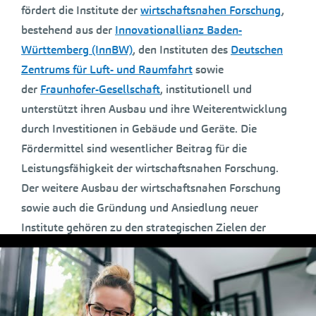
fördert die Institute der
wirtschaftsnahen Forschung
,
bestehend aus der
Innovationallianz Baden-
Württemberg (InnBW)
, den Instituten des
Deutschen
Zentrums für Luft- und Raumfahrt
sowie
der
Fraunhofer-Gesellschaft
, institutionell und
unterstützt ihren Ausbau und ihre Weiterentwicklung
durch Investitionen in Gebäude und Geräte. Die
Fördermittel sind wesentlicher Beitrag für die
Leistungsfähigkeit der wirtschaftsnahen Forschung.
Der weitere Ausbau der wirtschaftsnahen Forschung
sowie auch die Gründung und Ansiedlung neuer
Institute gehören zu den strategischen Zielen der
Landesregierung in der Innovationspolitik.
Kein anderes deutsches