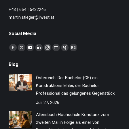
+43 | 664 | 5432246
martin.stieger@liwest.at
Social Media
Finden Sie uns auf:
Facebook
X
YouTube
Linkedin
Instagram
Website
XING
ResearchGate
page
page
page
page
page
page
page
page
Blog
opens
opens
opens
opens
opens
opens
opens
opens
in
in
in
in
in
in
in
in
Österreich: Der Bachelor (CE) ein
new
new
new
new
new
new
new
new
Konstruktionsfehler, der Bachelor
window
window
window
window
window
window
window
window
Professional das gelungenes Gegenstück
Juli 27, 2026
Allensbach Hochschule Konstanz zum
zweiten Mal in Folge als einer von