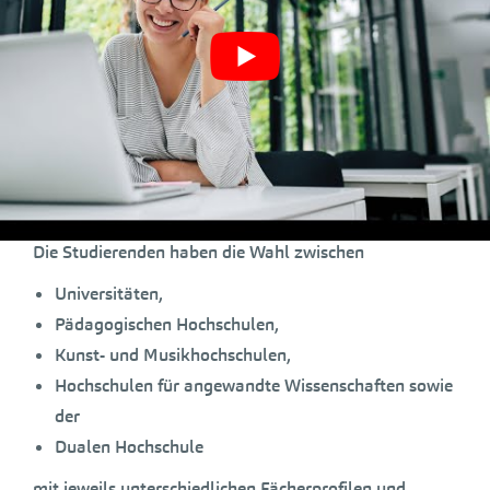
Bundesland bietet eine derartige
Vielfalt an Hochschulen:
Baden-Württemberg bietet mit seiner differenzierten
Hochschullandschaft eine Fülle von
Studienmöglichkeiten.
Die Studierenden haben die Wahl zwischen
Universitäten,
Pädagogischen Hochschulen,
Kunst- und Musikhochschulen,
Hochschulen für angewandte Wissenschaften sowie
der
Dualen Hochschule
mit jeweils unterschiedlichen Fächerprofilen und