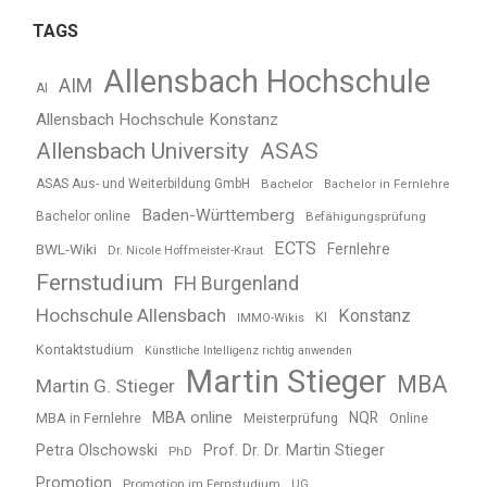
TAGS
Allensbach Hochschule
AIM
AI
Allensbach Hochschule Konstanz
Allensbach University
ASAS
ASAS Aus- und Weiterbildung GmbH
Bachelor
Bachelor in Fernlehre
Baden-Württemberg
Bachelor online
Befähigungsprüfung
ECTS
BWL-Wiki
Fernlehre
Dr. Nicole Hoffmeister-Kraut
Fernstudium
FH Burgenland
Hochschule Allensbach
Konstanz
KI
IMMO-Wikis
Kontaktstudium
Künstliche Intelligenz richtig anwenden
Martin Stieger
MBA
Martin G. Stieger
MBA online
NQR
MBA in Fernlehre
Meisterprüfung
Online
Petra Olschowski
Prof. Dr. Dr. Martin Stieger
PhD
Promotion
Promotion im Fernstudium
UG