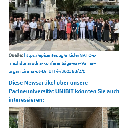
Quelle:
https://epicenter.bg/article/NATO-s-
mezhdunarodna-konferentsiya-vav-Varna–
organizirana-ot-UniBIT-i-/360368/2/0
Diese Newsartikel über unsere
Partneuniversität
UNIBIT
könnten Sie auch
interessieren: