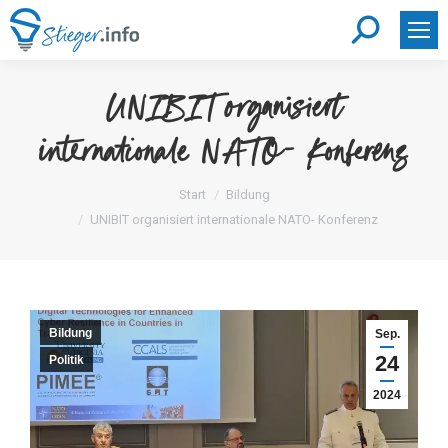
Search:
UNIBIT organisiert
internationale NATO- Konferenz
Sie befinden sich hier:
Start
Bildung
UNIBIT organisiert internationale NATO- Konferenz
Bildung
Sep.
24
Politik
2024