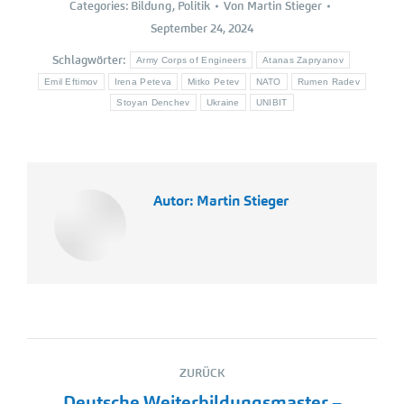
Categories:
Bildung
,
Politik
Von
Martin Stieger
September 24, 2024
Schlagwörter:
Army Corps of Engineers
Atanas Zapryanov
Emil Eftimov
Irena Peteva
Mitko Petev
NATO
Rumen Radev
Stoyan Denchev
Ukraine
UNIBIT
Autor:
Martin Stieger
Kommentarnavigation
ZURÜCK
Deutsche Weiterbildungsmaster –