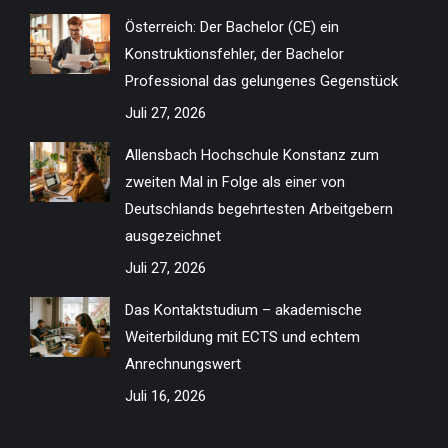
in
in
in
in
in
in
in
in
Österreich: Der Bachelor (CE) ein
new
new
new
new
new
new
new
new
Konstruktionsfehler, der Bachelor
window
window
window
window
window
window
window
window
Professional das gelungenes Gegenstück
Juli 27, 2026
Allensbach Hochschule Konstanz zum
zweiten Mal in Folge als einer von
Deutschlands begehrtesten Arbeitgebern
ausgezeichnet
Juli 27, 2026
Das Kontaktstudium – akademische
Weiterbildung mit ECTS und echtem
Anrechnungswert
Juli 16, 2026