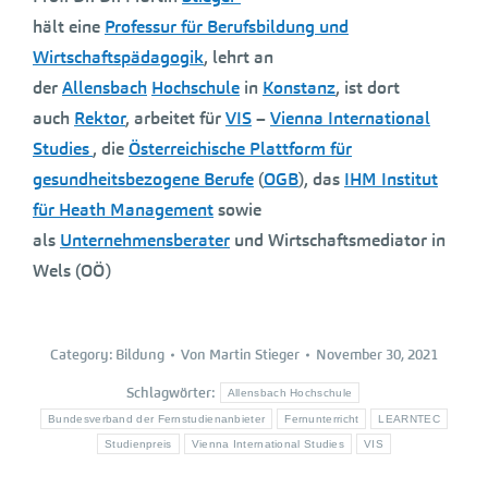
hält eine
Professur für Berufsbildung und
Wirtschaftspädagogik
, lehrt an
der
Allensbach
Hochschule
in
Konstanz
, ist dort
auch
Rektor
, arbeitet für
VIS
–
Vienna International
Studies
, die
Österreichische Plattform für
gesundheitsbezogene Berufe
(
OGB
), das
IHM Institut
für Heath Management
sowie
als
Unternehmensberater
und Wirtschaftsmediator in
Wels (OÖ)
Category:
Bildung
Von
Martin Stieger
November 30, 2021
Schlagwörter:
Allensbach Hochschule
Bundesverband der Fernstudienanbieter
Fernunterricht
LEARNTEC
Studienpreis
Vienna International Studies
VIS