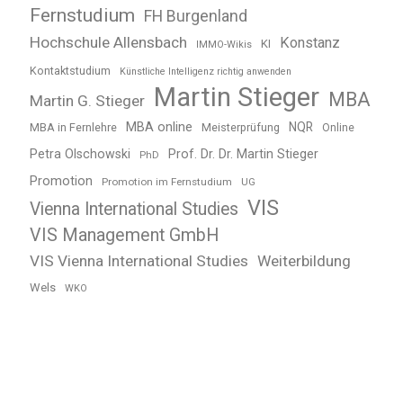
Fernstudium
FH Burgenland
Hochschule Allensbach
Konstanz
KI
IMMO-Wikis
Kontaktstudium
Künstliche Intelligenz richtig anwenden
Martin Stieger
MBA
Martin G. Stieger
MBA online
NQR
MBA in Fernlehre
Meisterprüfung
Online
Petra Olschowski
Prof. Dr. Dr. Martin Stieger
PhD
Promotion
Promotion im Fernstudium
UG
VIS
Vienna International Studies
VIS Management GmbH
VIS Vienna International Studies
Weiterbildung
Wels
WKO