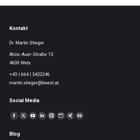
Kontakt
Dr. Martin Stieger
Alois-Auer-Straße 15
4600 Wels
+43 | 664 | 5432246
martin.stieger@liwest.at
Social Media
Finden Sie uns auf:
Facebook
X
YouTube
Linkedin
Instagram
Website
XING
ResearchGate
page
page
page
page
page
page
page
page
Blog
opens
opens
opens
opens
opens
opens
opens
opens