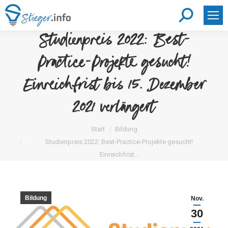
Search:
Studienpreis 2022: Best-
Practice-Projekte gesucht!
Einreichfrist bis 15. Dezember
2021 verlängert
Sie befinden sich hier:
Start
Bildung
Studienpreis 2022: Best-Practice-Projekte gesucht!
Einreichfrist…
Bildung
Nov.
30