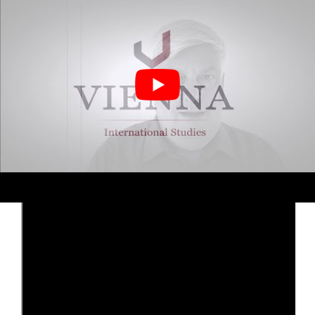
FAQ Fragen und Antworten
Fragen zum Beitrag, interessanten Studienangeboten
und Lehrgängen bitte
an
martin.stieger@viennastudies.com
Prof. Dr. Dr. Martin
Stieger
YouTubeProfessor