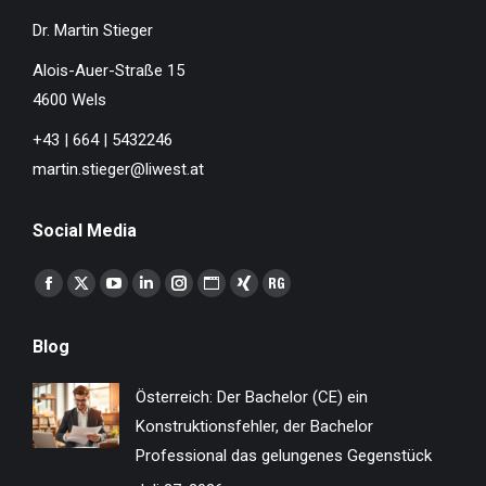
Dr. Martin Stieger
Alois-Auer-Straße 15
4600 Wels
+43 | 664 | 5432246
martin.stieger@liwest.at
Social Media
Finden Sie uns auf:
Facebook
X
YouTube
Linkedin
Instagram
Website
XING
ResearchGate
page
page
page
page
page
page
page
page
Blog
opens
opens
opens
opens
opens
opens
opens
opens
in
in
in
in
in
in
in
in
Österreich: Der Bachelor (CE) ein
new
new
new
new
new
new
new
new
Konstruktionsfehler, der Bachelor
window
window
window
window
window
window
window
window
Professional das gelungenes Gegenstück