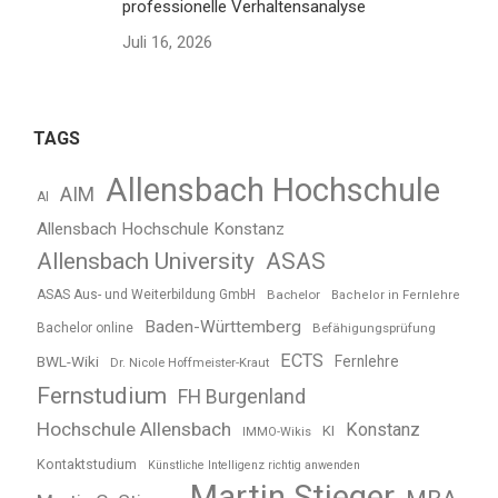
professionelle Verhaltensanalyse
Juli 16, 2026
TAGS
Allensbach Hochschule
AIM
AI
Allensbach Hochschule Konstanz
Allensbach University
ASAS
ASAS Aus- und Weiterbildung GmbH
Bachelor
Bachelor in Fernlehre
Baden-Württemberg
Bachelor online
Befähigungsprüfung
ECTS
BWL-Wiki
Fernlehre
Dr. Nicole Hoffmeister-Kraut
Fernstudium
FH Burgenland
Hochschule Allensbach
Konstanz
KI
IMMO-Wikis
Kontaktstudium
Künstliche Intelligenz richtig anwenden
Martin Stieger