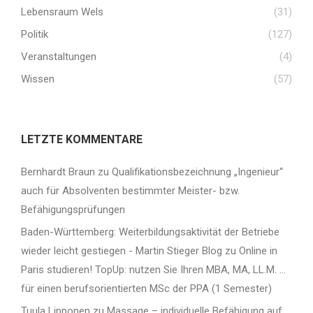
Lebensraum Wels
(31)
Politik
(127)
Veranstaltungen
(4)
Wissen
(57)
LETZTE KOMMENTARE
Bernhardt Braun
zu
Qualifikationsbezeichnung „Ingenieur“
auch für Absolventen bestimmter Meister- bzw.
Befähigungsprüfungen
Baden-Württemberg: Weiterbildungsaktivität der Betriebe
wieder leicht gestiegen - Martin Stieger Blog
zu
Online in
Paris studieren! TopUp: nutzen Sie Ihren MBA, MA, LL.M. …
für einen berufsorientierten MSc der PPA (1 Semester)
Tuula Lipponen
zu
Massage – individuelle Befähigung auf