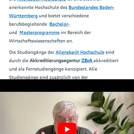
anerkannte Hochschule des
Bundeslandes Baden-
Württemberg
und bietet verschiedene
berufsbegleitende
Bachelor-
und
Masterprogramme
im Bereich der
Wirtschaftswissenschaften an.
Die Studiengänge der
Allensbach Hochschule
sind
durch die
Akkreditierungsagentur
ZEvA
akkreditiert
und als Fernstudiengänge konzipiert. Alle
Studiengänge sind zusätzlich von der
Staatlichen
Zentralstelle für Fernunterricht
(
ZFU
)
zugelassen.
Die
Allensbach Hochschule
hat sich voll der
Digitalisierung verschrieben und setzt bei ihren
Programmen auf vollständig
online-basierte
Vorlesungen
, die in geschützten Räumen stattfinden