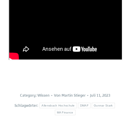
Category:
Wissen
Von
Martin Stieger
Juli 11, 2023
Schlagwörter:
Allensbach Hochschule
DMAF
Gunnar Stark
MA Finance