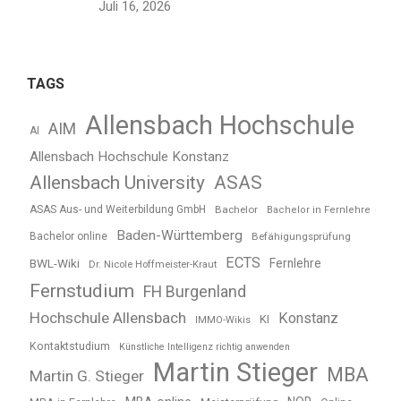
Juli 16, 2026
TAGS
Allensbach Hochschule
AIM
AI
Allensbach Hochschule Konstanz
Allensbach University
ASAS
ASAS Aus- und Weiterbildung GmbH
Bachelor
Bachelor in Fernlehre
Baden-Württemberg
Bachelor online
Befähigungsprüfung
ECTS
BWL-Wiki
Fernlehre
Dr. Nicole Hoffmeister-Kraut
Fernstudium
FH Burgenland
Hochschule Allensbach
Konstanz
KI
IMMO-Wikis
Kontaktstudium
Künstliche Intelligenz richtig anwenden
Martin Stieger
MBA
Martin G. Stieger