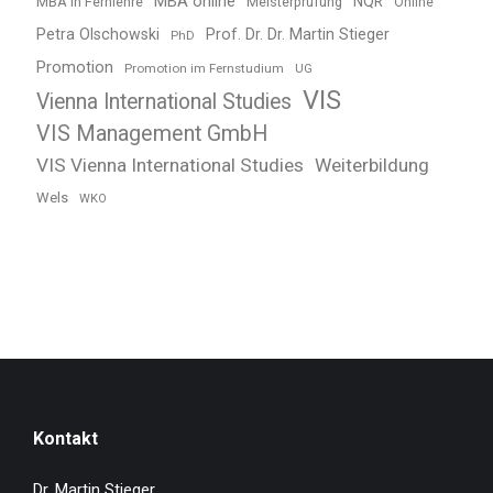
MBA online
NQR
MBA in Fernlehre
Meisterprüfung
Online
Petra Olschowski
Prof. Dr. Dr. Martin Stieger
PhD
Promotion
Promotion im Fernstudium
UG
VIS
Vienna International Studies
VIS Management GmbH
VIS Vienna International Studies
Weiterbildung
Wels
WKO
Kontakt
Dr. Martin Stieger