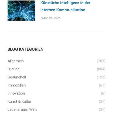
Künstliche Intelligenz in der
internen Kommunikation
März 19, 2025
BLOG KATEGORIEN
Allgemein
(703)
Bildung
(884)
Gesundheit
(123)
Immobilien
(61)
Innovation
(6)
Kunst & Kultur
(31)
Lebensraum Wels
(31)