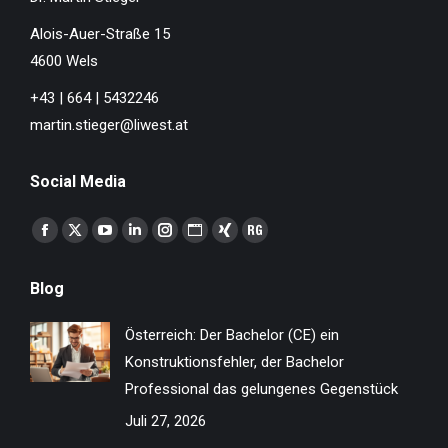
Alois-Auer-Straße 15
4600 Wels
+43 | 664 | 5432246
martin.stieger@liwest.at
Social Media
Finden Sie uns auf:
Facebook
X
YouTube
Linkedin
Instagram
Website
XING
ResearchGate
page
page
page
page
page
page
page
page
Blog
opens
opens
opens
opens
opens
opens
opens
opens
in
in
in
in
in
in
in
in
Österreich: Der Bachelor (CE) ein
new
new
new
new
new
new
new
new
Konstruktionsfehler, der Bachelor
window
window
window
window
window
window
window
window
Professional das gelungenes Gegenstück
Juli 27, 2026