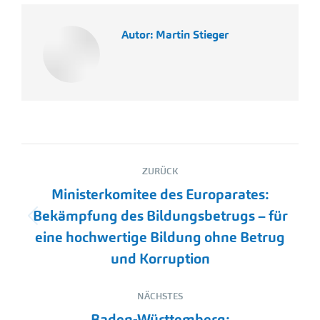
Autor:
Martin Stieger
Kommentarnavigation
ZURÜCK
Ministerkomitee des Europarates:
Bekämpfung des Bildungsbetrugs – für
Vorheriger
eine hochwertige Bildung ohne Betrug
Beitrag:
und Korruption
NÄCHSTES
Baden-Württemberg: