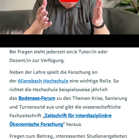
und aufgezeichnet werden. Das digitale Lernen wird
durch didaktisch hochwertig aufbereitete
Studienmaterialien unterstützt, welche die
Studierenden in ihrem eigenen Lerntempo bearbeiten
können.
Bei Fragen steht jederzeit ein/e Tutor/in oder
Dozent/in zur Verfügung.
Neben der Lehre spielt die Forschung an
der
Allensbach Hochschule
eine wichtige Rolle. So
richtet die Hochschule beispielsweise jährlich
das
Bodensee-Forum
zu den Themen Krise, Sanierung
und Turnaround aus und gibt die wissenschaftliche
Fachzeitschrift „
Zeitschrift für Interdisziplinäre
Ökonomische Forschung
“ heraus.
Fragen zum Beitrag, interessanten Studienangeboten