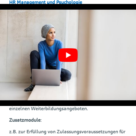
HR Management und Psychologie
Management und Innovation
Mathematik, Statistik und Informatik
Volkswirtschaftslehre
Wirtschaftspädagogik
Marketing und Kommunikation
Wichtig zu wissen:
Für die Zulassung zu einem Hochschulzertifikat ist
i.d.R. keine
Hochschulzugangsberechtigung
und kein
Erststudium erforderlich. Details finden Sie bei den
einzelnen Weiterbildungsangeboten.
Zusatzmodule
:
z.B. zur Erfüllung von Zulassungsvoraussetzungen für