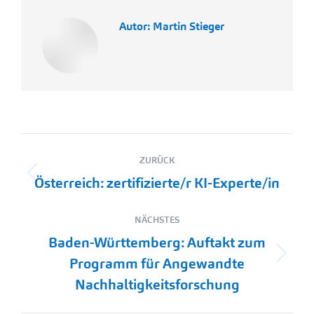
Autor:
Martin Stieger
Kommentarnavigation
ZURÜCK
Vorheriger
Österreich: zertifizierte/r KI-Experte/in
Beitrag:
NÄCHSTES
Baden-Württemberg: Auftakt zum
Nächster
Programm für Angewandte
Beitrag:
Nachhaltigkeitsforschung