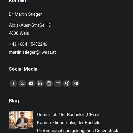
Kontakt
Dr. Martin Stieger
Alois-Auer-Straße 15
4600 Wels
+43 | 664 | 5432246
martin.stieger@liwest.at
Social Media
Finden Sie uns auf:
Facebook
X
YouTube
Linkedin
Instagram
Website
XING
ResearchGate
page
page
page
page
page
page
page
page
Blog
opens
opens
opens
opens
opens
opens
opens
opens
in
in
in
in
in
in
in
in
Österreich: Der Bachelor (CE) ein
new
new
new
new
new
new
new
new
Konstruktionsfehler, der Bachelor
window
window
window
window
window
window
window
window
Professional das gelungenes Gegenstück