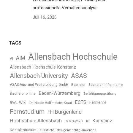
professionelle Verhaltensanalyse
Juli 16, 2026
TAGS
Allensbach Hochschule
AIM
AI
Allensbach Hochschule Konstanz
Allensbach University
ASAS
ASAS Aus- und Weiterbildung GmbH
Bachelor
Bachelor in Fernlehre
Baden-Württemberg
Bachelor online
Befähigungsprüfung
ECTS
BWL-Wiki
Fernlehre
Dr. Nicole Hoffmeister-Kraut
Fernstudium
FH Burgenland
Hochschule Allensbach
Konstanz
KI
IMMO-Wikis
Kontaktstudium
Künstliche Intelligenz richtig anwenden