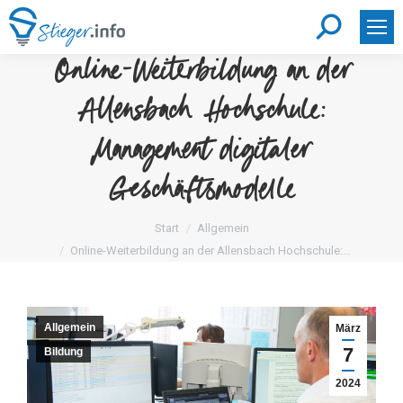
Search:
Online-Weiterbildung an der
Allensbach Hochschule:
Management digitaler
Geschäftsmodelle
Sie befinden sich hier:
Start
Allgemein
Online-Weiterbildung an der Allensbach Hochschule:…
Allgemein
März
7
Bildung
2024