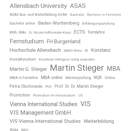
Allensbach University
ASAS
ASAS Aus- und Weiterbildung GmbH
Bachelor
Bachelor in Fernlehre
Baden-Württemberg
Bachelor online
Befähigungsprüfung
ECTS
BWL-Wiki
Fernlehre
Dr. Nicole Hoffmeister-Kraut
Fernstudium
FH Burgenland
Hochschule Allensbach
Konstanz
KI
IMMO-Wikis
Kontaktstudium
Künstliche Intelligenz richtig anwenden
Martin Stieger
MBA
Martin G. Stieger
MBA online
NQR
MBA in Fernlehre
Meisterprüfung
Online
Petra Olschowski
Prof. Dr. Dr. Martin Stieger
PhD
Promotion
Promotion im Fernstudium
UG
VIS
Vienna International Studies
VIS Management GmbH
VIS Vienna International Studies
Weiterbildung
Wels
WKO