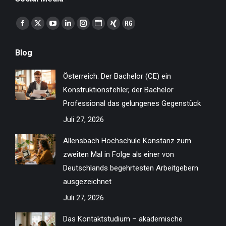
Finden Sie uns auf:
Facebook
X
YouTube
Linkedin
Instagram
Website
XING
ResearchGate
page
page
page
page
page
page
page
page
Blog
opens
opens
opens
opens
opens
opens
opens
opens
in
in
in
in
in
in
in
in
Österreich: Der Bachelor (CE) ein
new
new
new
new
new
new
new
new
Konstruktionsfehler, der Bachelor
window
window
window
window
window
window
window
window
Professional das gelungenes Gegenstück
Juli 27, 2026
Allensbach Hochschule Konstanz zum
zweiten Mal in Folge als einer von
Deutschlands begehrtesten Arbeitgebern
ausgezeichnet
Juli 27, 2026
Das Kontaktstudium – akademische