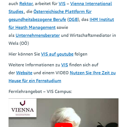
auch
Rektor
, arbeitet für
VIS
–
Vienna International
Studies
, die
Österreichische Plattform für
gesundheitsbezogene Berufe
(
OGB
), das
IHM Institut
für Heath Management
sowie
als
Unternehmensberater
und Wirtschaftsmediator in
Wels (OÖ)
Hier können Sie
VIS auf youtube
folgen
Weitere Informationen zu
VIS
finden sich auf
der
Website
und einem VIDEO
Nutzen Sie Ihre Zeit zu
Hause für ein Fernstudium
Fernlehrangebot – VIS Campus: