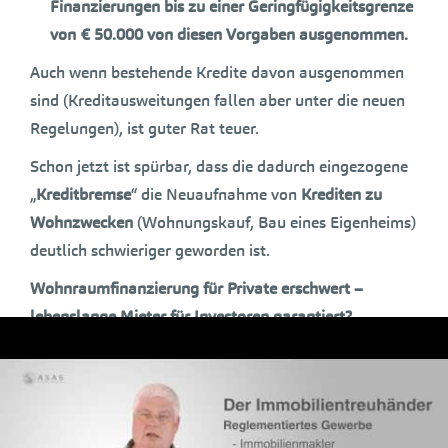
Finanzierungen bis zu einer Geringfügigkeitsgrenze
von € 50.000 von diesen Vorgaben ausgenommen.
Auch wenn bestehende Kredite davon ausgenommen
sind (Kreditausweitungen fallen aber unter die neuen
Regelungen), ist guter Rat teuer.
Schon jetzt ist spürbar, dass die dadurch eingezogene
„
Kreditbremse
“ die Neuaufnahme von
Krediten zu
Wohnzwecken
(Wohnungskauf, Bau eines Eigenheims)
deutlich schwieriger geworden ist.
Wohnraumfinanzierung für Private erschwert –
lebenslange Mieter für Investoren garantiert?
Dadurch, dass die gewerbliche Wohnbaufinanzierung
von der FMA-Verordnung nicht berührt wird, also
Investoren Wohnungen weiterhin kreditfinanziert
errichten können, um sie jenen zu vermieten, die die