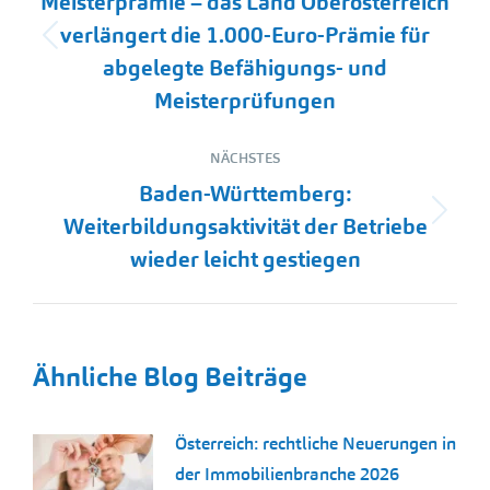
Meisterprämie – das Land Oberösterreich
verlängert die 1.000-Euro-Prämie für
Vorheriger
abgelegte Befähigungs- und
Beitrag:
Meisterprüfungen
NÄCHSTES
Baden-Württemberg:
Nächster
Weiterbildungsaktivität der Betriebe
Beitrag:
wieder leicht gestiegen
Ähnliche Blog Beiträge
Österreich: rechtliche Neuerungen in
der Immobilienbranche 2026