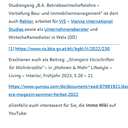
Studiengang „B.A. Betriebswirtschaftslehre –
Vertiefung Bau- und Immobilienmanagement“ ist dort
auch
Rektor
, arbeitet für
VIS
–
Vienna International
Studies
sowie als
Unternehmensberater
und
Wirtschaftsmediator in Wels (OÖ)
[1]
https://www.ris.bka.gv.at/eli/bgbl/II/2022/230
Erschienen auch als Beitrag:
„Strengere Vorschriften
für Wohnkredite“
– in „Wohnen & Mehr“ Lifestyle –
Living – Interior; Frühjahr 2023, S 20 – 21
https://www.yumpu.com/de/document/read/67091921/das
era-magazin-sommer-herbst-2022
allenfalls auch interessant für Sie, die
Immo Wiki
auf
YouTube: