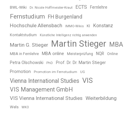
ECTS
BWL-Wiki
Fernlehre
Dr. Nicole Hoffmeister-Kraut
Fernstudium
FH Burgenland
Hochschule Allensbach
Konstanz
KI
IMMO-Wikis
Kontaktstudium
Künstliche Intelligenz richtig anwenden
Martin Stieger
MBA
Martin G. Stieger
MBA online
NQR
MBA in Fernlehre
Meisterprüfung
Online
Petra Olschowski
Prof. Dr. Dr. Martin Stieger
PhD
Promotion
Promotion im Fernstudium
UG
VIS
Vienna International Studies
VIS Management GmbH
VIS Vienna International Studies
Weiterbildung
Wels
WKO