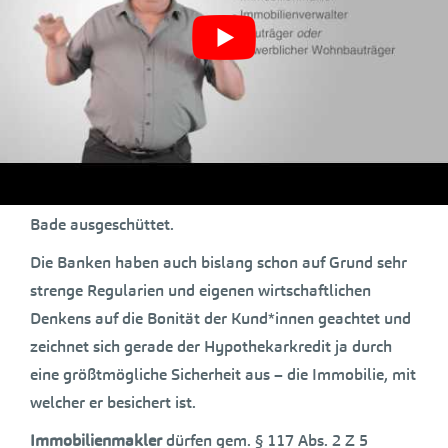
Finanzierung nun nicht mehr schaffen, werden
potentielle, künftige Eigentümer in lebenslange Mieter
verwandelt und die Idee eines Volkes von Eigentümern
(das dadurch wirtschaftliche Krisen deutlich besser
meistern könnte) verhindert.
Die gute Idee Familien vor Kreditabenteuern zu
bewahren und Banken zu sichern, wurde mit dem
Bade ausgeschüttet.
Die Banken haben auch bislang schon auf Grund sehr
strenge Regularien und eigenen wirtschaftlichen
Denkens auf die Bonität der Kund*innen geachtet und
zeichnet sich gerade der Hypothekarkredit ja durch
eine größtmögliche Sicherheit aus – die Immobilie, mit
welcher er besichert ist.
Immobilienmakler
dürfen gem. § 117 Abs. 2 Z 5