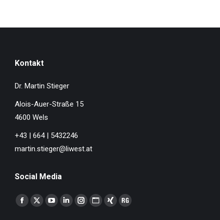
Kontakt
Dr. Martin Stieger
Alois-Auer-Straße 15
4600 Wels
+43 | 664 | 5432246
martin.stieger@liwest.at
Social Media
Finden Sie uns auf:
Facebook
X
YouTube
Linkedin
Instagram
Website
XING
ResearchGate
page
page
page
page
page
page
page
page