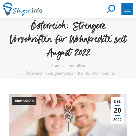
Search:
Österreich: Strengere
Vorschriften für Wohnkredite seit
August 2022
Sie befinden sich hier:
Start
Immobilien
Österreich: Strengere Vorschriften für Wohnkredite…
Immobilien
Dez.
20
2022