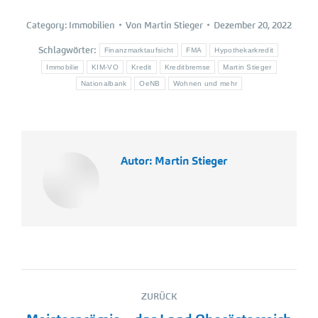
Category:
Immobilien
Von
Martin Stieger
Dezember 20, 2022
Schlagwörter:
Finanzmarktaufsicht
FMA
Hypothekarkredit
Immobilie
KIM-VO
Kredit
Kreditbremse
Martin Stieger
Nationalbank
OeNB
Wohnen und mehr
Autor:
Martin Stieger
Kommentarnavigation
ZURÜCK