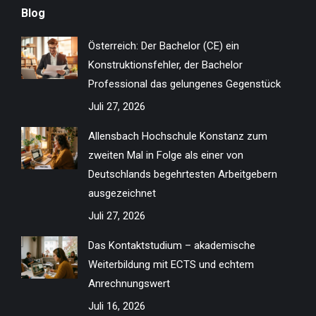
Blog
opens
opens
opens
opens
opens
opens
opens
opens
in
in
in
in
in
in
in
in
Österreich: Der Bachelor (CE) ein
new
new
new
new
new
new
new
new
Konstruktionsfehler, der Bachelor
window
window
window
window
window
window
window
window
Professional das gelungenes Gegenstück
Juli 27, 2026
Allensbach Hochschule Konstanz zum
zweiten Mal in Folge als einer von
Deutschlands begehrtesten Arbeitgebern
ausgezeichnet
Juli 27, 2026
Das Kontaktstudium – akademische
Weiterbildung mit ECTS und echtem
Anrechnungswert
Juli 16, 2026