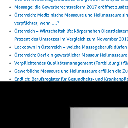
Massage: die Gewerberechtsreform 2017 eröffnet zusätz
Österreich: Medizinische Masseure und Heilmasseure sin
verpflichtet, wenn ….?
Österreich – Wirtschaftshilfe: körpernahen Dienstleiste
Prozent des Umsatzes im Vergleich zum November 2019 
Lockdown in Österreich – welche Massageberufe dürfen 
Österreich: Darf ein gewerblicher Masseur Heilmasseure
Verpflichtendes Qualitätsmanagement (Fortbildung!) 
Gewerbliche Masseure und Heilmasseure erfüllen die Zu
Endlich: Berufsregister für Gesundheits- und Krankenpfl
Heilmasseure dürfen med. Masseure nicht anstellen!
Abgrenzung Medizinischer Masseur/Heilmasseur/Gewer
Österreich: wie üben die vormaligen Heilbademeister ih
Österreich: Massage(leistungen) ist Beherbergungsbetri
Österreich: neue Ausbildungsordnungen für neu abgesch
Kosmetik (Kosmetologie)