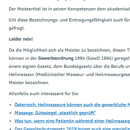
Der Meistertitel ist in seinen Kompetenzen dem akademisc
Gilt diese Bezeichnungs- und Eintragungsfähigkeit auch fü
gefragt.
Leider nein!
Da die Möglichkeit sich als Meister zu bezeichnen, diesen T
können in der
Gewerbeordnung
1994 (GewO 1994) geregelt
einem eignen Gesetz, dem Bundesgesetz über die Berufe 
Heilmasseur (Medizinischer Masseur- und Heilmasseurgesetz
Meister bezeichnen.
Allenfalls auch interessant für Sie:
Österreich: Heilmasseure können auch die gewerbliche
Massage: Gütesiegel „staatlich geprüft“
Was tun, wenn eine Patientin während einer Heilmassag
Das Gewaltschutzgesetz 2019 bringt auch eine spezielle