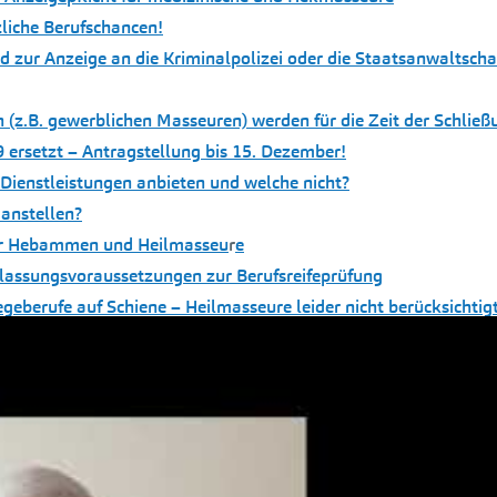
liche Berufschancen!
d zur Anzeige an die Kriminalpolizei oder die Staatsanwaltscha
rn (z.B. gewerblichen Masseuren) werden für die Zeit der Schlie
ersetzt – Antragstellung bis 15. Dezember!
Dienstleistungen anbieten und welche nicht?
 anstellen?
für Hebammen und Heilmasseu
r
e
lassungsvoraussetzungen zur Berufsreifeprüfung
egeberufe auf Schiene – Heilmasseure leider nicht berücksichtig
blichen Masseur
ren Massageberuf heute aus?
eben durch facheinschlägig ausgebildete Fachkräfte
lossene Lehrverträge in den Bereichen Fußpflege (Podologie) u