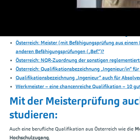
Österreich: Die Bezeichnung „Meisterin“ bzw. „Meister“
werden. Wie? Vor oder nach dem Namen?
Österreich: erfreulicher Anstieg bei den Meisterprüfunge
Österreich: Landwirtschaftsmeister/in – Einstufung im
Österreich: Meister (mit Befähigungsprüfung aus einem 
anderen Befähigungsprüfungen („Bef.“)?
Österreich: NQR-Zuordnung der sonstigen reglementiert
Österreich: Qualifikationsbezeichnung „Ingenieur/in“ für
Qualifikationsbezeichnung „Ingenieur“ auch für Absolv
Werkmeister – eine chancenreiche Qualifikation – 10 gu
Mit der Meisterprüfung au
studieren:
Auch eine berufliche Qualifikation aus Österreich wie die
Me
Hochschulzugang
.