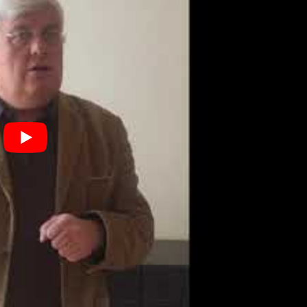
vertrag für ArbeiterInnen des Fußpflege-, Kosmetik- und
ege – Fachfußpflegerin – medizinische Fußpflegerin – podologisc
eich möglich?
nzen der Drogisten in den Bereichen wie Ernährung, Kosmetik un
tig, erlaubt die Zulassung zu Studien und zur Führung des
 PhD …….?
be
2024 kostenlos
eutschland: Meister sind auch „Bachelor Professional“ Österrei