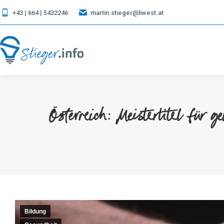
+43 | 664 | 5432246
martin.stieger@liwest.at
Österreich: Meistertitel für 
Bildung