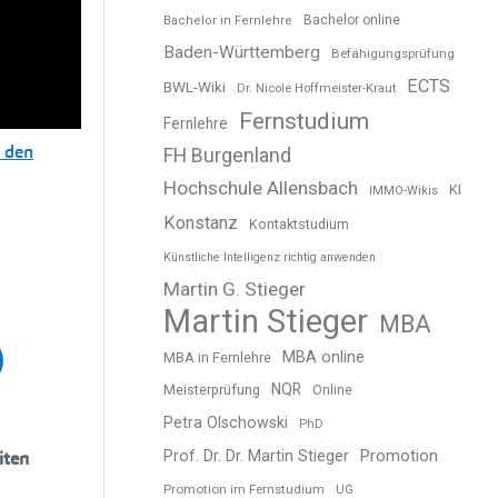
Bachelor online
Bachelor in Fernlehre
ragen
Baden-Württemberg
Befähigungsprüfung
ECTS
BWL-Wiki
Dr. Nicole Hoffmeister-Kraut
Fernstudium
EISTER
Fernlehre
t den
FH Burgenland
Hochschule Allensbach
KI
IMMO-Wikis
Konstanz
Kontaktstudium
Künstliche Intelligenz richtig anwenden
Martin G. Stieger
Martin Stieger
MBA
)
MBA online
MBA in Fernlehre
NQR
Meisterprüfung
Online
Petra Olschowski
PhD
Prof. Dr. Dr. Martin Stieger
Promotion
iten
Promotion im Fernstudium
UG