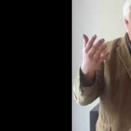
Österreich: zukunftsweisende Einigung – neuer Kollektiv
Massagegewerbes
Fußpflege in den Räumen einer Arztpraxis?
Berufsrechtliches zur Fußpflege: Fachinstitut für Fußpfl
Fußpfleger – welche Berufsbezeichnungen sind in Österr
Österreich: das neue Berufsbild integriert die Kompete
Gesundheitsvorsorge nun besser
Die Meisterprüfung ist dem Bachelorabschluss gleichwer
Gütesiegels „Meisterbetrieb“
EQR – Europäischer Qualifikationsrahmen
EQR, DQR, NQR, me, Ing., Msr., Bachelor Professional,
Gütesiegel „staatlich geprüft“ für reglementierte Gewer
Mit der Meisterprüfung studieren
Österreich: Meister- und Befähigungsprüfung ab 01.01.
Aufwertung der Meister in Deutschland und Österreich! D
Meister wird als „Msr“ eintragungsfähiger Titel