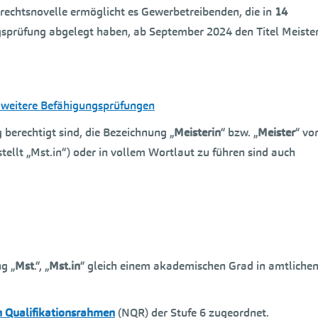
rechtsnovelle ermöglicht es Gewerbetreibenden, die in
14
gsprüfung abgelegt haben, ab September 2024 den Titel Meiste
4 weitere Befähigungsprüfungen
ig berechtigt sind, die Bezeichnung „
Meisterin
“ bzw. „
Meister
“ vo
tellt „Mst.in“) oder in vollem Wortlaut zu führen sind auch
g „
Mst
.“, „
Mst.in
“ gleich einem akademischen Grad in amtliche
n Qualifikationsrahmen
(NQR) der Stufe 6 zugeordnet.