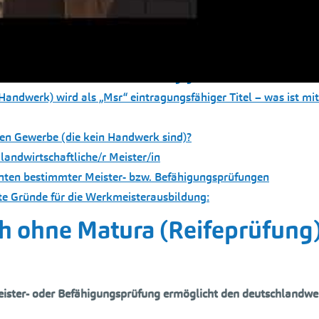
 kann seit dem 21. August 2020 in öffentlichen Urkunden einget
n
 NQR – ein wohlverdientes Geburtstagsgeschenk für die ARGE M
Handwerk) wird als „Msr“ eintragungsfähiger Titel – was ist mi
en Gewerbe (die kein Handwerk sind)?
 landwirtschaftliche/r Meister/in
enten bestimmter Meister- bzw. Befähigungsprüfungen
te Gründe für die Werkmeisterausbildung:
ch ohne Matura (Reifeprüfung
ister- oder Befähigungsprüfung
ermöglicht den deutschlandwe