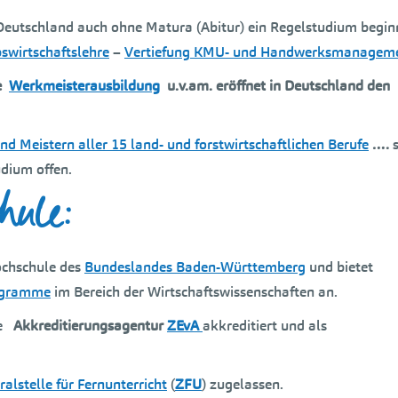
 Deutschland auch ohne Matura (Abitur) ein Regelstudium begin
bswirtschaftslehre
–
Vertiefung KMU- und Handwerksmanagem
e
Werkmeisterausbildung
u.v.am. eröffnet in Deutschland den
nd Meistern aller 15 land- und forstwirtschaftlichen Berufe
….
s
dium offen.
hule:
ochschule des
Bundeslandes Baden-Württemberg
und bietet
ogramme
im Bereich der Wirtschaftswissenschaften an.
ie
Akkreditierungsagentur
ZEvA
akkreditiert und als
ralstelle für Fernunterricht
(
ZFU
) zugelassen.