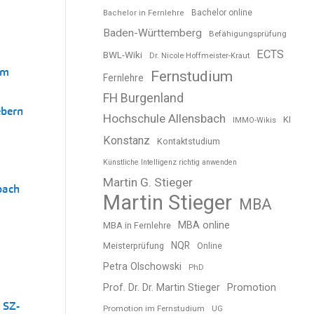
Bachelor online
Bachelor in Fernlehre
Baden-Württemberg
Befähigungsprüfung
ECTS
BWL-Wiki
Dr. Nicole Hoffmeister-Kraut
um
Fernstudium
Fernlehre
FH Burgenland
ebern
Hochschule Allensbach
KI
IMMO-Wikis
Konstanz
Kontaktstudium
Künstliche Intelligenz richtig anwenden
Martin G. Stieger
bach
Martin Stieger
MBA
MBA online
MBA in Fernlehre
NQR
Meisterprüfung
Online
Petra Olschowski
PhD
Prof. Dr. Dr. Martin Stieger
Promotion
 SZ-
Promotion im Fernstudium
UG