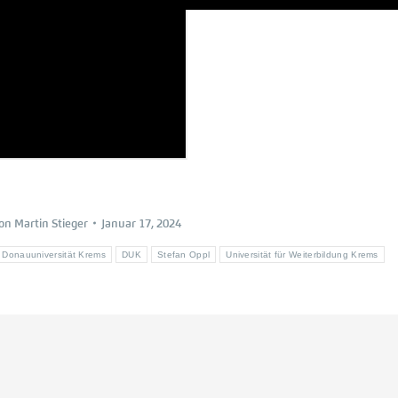
on
Martin Stieger
Januar 17, 2024
Donauuniversität Krems
DUK
Stefan Oppl
Universität für Weiterbildung Krems