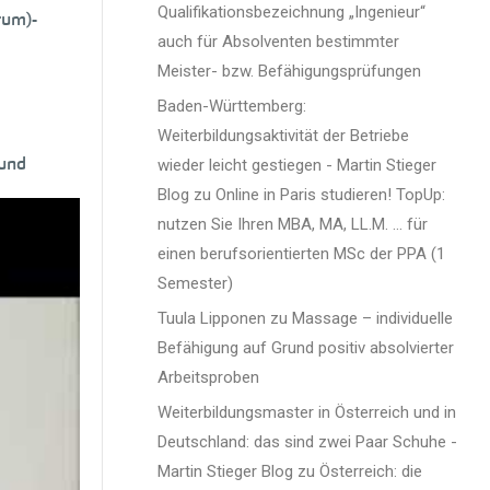
Qualifikationsbezeichnung „Ingenieur“
rum)-
auch für Absolventen bestimmter
Meister- bzw. Befähigungsprüfungen
Baden-Württemberg:
Weiterbildungsaktivität der Betriebe
 und
wieder leicht gestiegen - Martin Stieger
Blog
zu
Online in Paris studieren! TopUp:
nutzen Sie Ihren MBA, MA, LL.M. … für
einen berufsorientierten MSc der PPA (1
Semester)
Tuula Lipponen
zu
Massage – individuelle
ms
Befähigung auf Grund positiv absolvierter
Arbeitsproben
Weiterbildungsmaster in Österreich und in
grund
Deutschland: das sind zwei Paar Schuhe -
d
Martin Stieger Blog
zu
Österreich: die