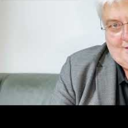
unabhängig von Bildungsabschluss und individuellen Rah
Umfeld zufrieden und handlungsfähig zu bleiben. Sowohl d
Weiterbildung Krems verstehen sich in diesem Sinne als B
individuelle Lern- und Entwicklungsperspektiven, passend 
Mehr zu über diese Kooperation finden Sie
hier
.
Fragen zum Beitrag, interessanten Studienangeboten und 
Prof. Dr. Dr. Martin
Stieger
YouTubeProfessor