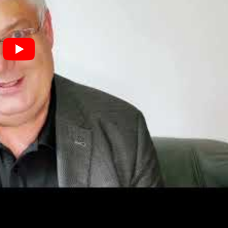
menbedingungen die Mittel der Wahl, um in diesem dynamische
ie Unternehmen der BBRZ-Gruppe als auch die Universität für
egleiterinnen auf dem Lebens- und Bildungsweg und entwickeln
zu den jeweiligen Lebenssituationen der Menschen.
Lehrgängen bitte an
martin.stieger@viennastudies.com