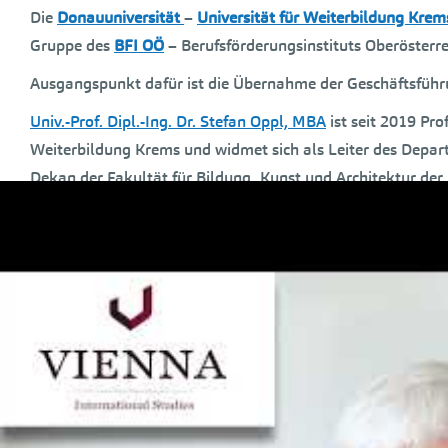
Die
Donauuniversität
–
Universität für Weiterbildung Krem
Gruppe des
BFI OÖ
– Berufsförderungsinstituts Oberösterre
Ausgangspunkt dafür ist die Übernahme der Geschäftsfüh
Univ.-Prof. Dipl.-Ing. Dr. Stefan Oppl, MBA
ist seit 2019 Pro
Weiterbildung Krems und widmet sich als Leiter des Depa
Dekan der Fakultät für
Bildung, Kunst und Architektur de
Berufstätige.
Ab 1. März 2024 übernimmt er zusätzlich die Geschäftsführ
Geschäftsbereichs „Berufliche Bildung“ der BBRZ-Gruppe
.
Dieser Brückenschlag bildet den Auftakt für eine strategis
und der BBRZ-Gruppe
, die zahlreiche neue Möglichkeiten f
Qualitätsentwicklung der beruflichen Bildung, Rehabilitatio
Die zukünftige Zusammenarbeit der Universität für Weite
einer sich immer rascher wandelnden Arbeitswelt. Lebensb