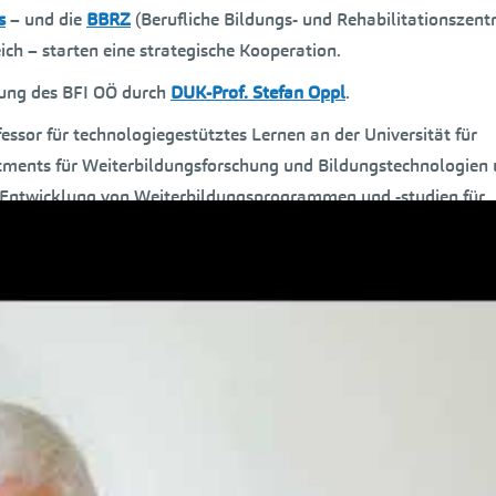
s
– und die
BBRZ
(Berufliche Bildungs- und Rehabilitationszent
ich – starten eine strategische Kooperation.
rung des BFI OÖ durch
DUK-Prof. Stefan Oppl
.
fessor für technologiegestütztes Lernen an der Universität für
rtments für Weiterbildungsforschung und Bildungstechnologien
r Entwicklung von Weiterbildungsprogrammen und -studien für
ung des BFI Oberösterreich und die Leitung des strategischen
che Kooperation zwischen der Universität für Weiterbildung Kre
ür attraktive und durchlässige Bildungspfade und für die
n und Integration in Österreich eröffnet.
rbildung Krems und der BBRZ-Gruppe geschieht vor dem Hinter
egleitendes Lernen und bedarfsgerechte Weiterentwicklung sin