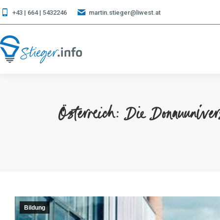
+43 | 664 | 5432246
martin.stieger@liwest.at
Österreich: Die Donauuniver
Bildung