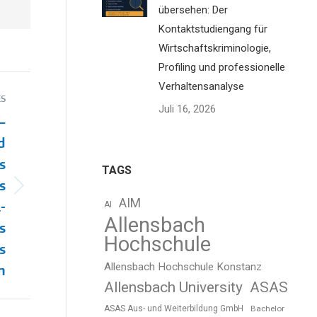
übersehen: Der
Kontaktstudiengang für
Wirtschaftskriminologie,
Profiling und professionelle
Verhaltensanalyse
S
Juli 16, 2026
–
d
s
TAGS
s
AIM
-
AI
Allensbach
s
Hochschule
s
Allensbach Hochschule Konstanz
n
Allensbach University
ASAS
ASAS Aus- und Weiterbildung GmbH
Bachelor