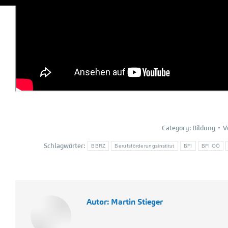
Category:
Bildung
V
Schlagwörter:
BBRZ
Berufsförderungsinstitut
BFI
BFI OÖ
Autor:
Martin Stieger