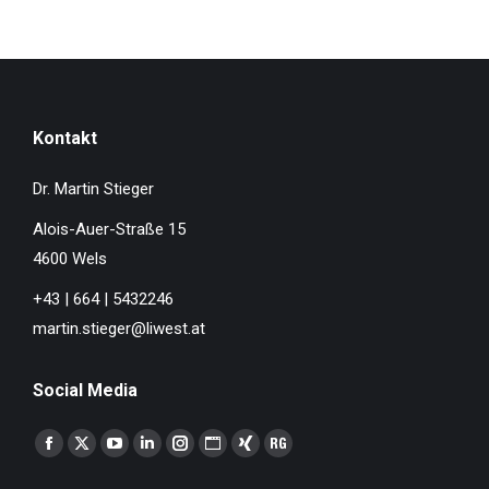
Kontakt
Dr. Martin Stieger
Alois-Auer-Straße 15
4600 Wels
+43 | 664 | 5432246
martin.stieger@liwest.at
Social Media
Finden Sie uns auf:
Facebook
X
YouTube
Linkedin
Instagram
Website
XING
ResearchGate
page
page
page
page
page
page
page
page