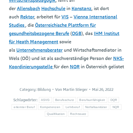
Wirtschaftspädagogik
, lehrt an
der
Allensbach
Hochschule
in
Konstanz
, ist dort
auch
Rektor
, arbeitet für
VIS
–
Vienna International
Studies
, die
Österreichische Plattform für
gesundheitsbezogene Berufe
(
OGB
), das
IHM Institut
für Heath Management
sowie
als
Unternehmensberater
und Wirtschaftsmediator in
Wels (OÖ) und ist als sachverständige Person der
NKS-
Koordinierungsstelle
für den
NQR
in Österreich gelistet
Category:
Bildung
Von
Martin Stieger
Mai 26, 2022
Schlagwörter:
ASVG
Berufsschutz
Berufsunfähigkeit
DQR
erlernter Beruf
Kompetenzen
Lehrberuf
Notfallsanitäter
NQR
Qualifikation
Rechtssatz