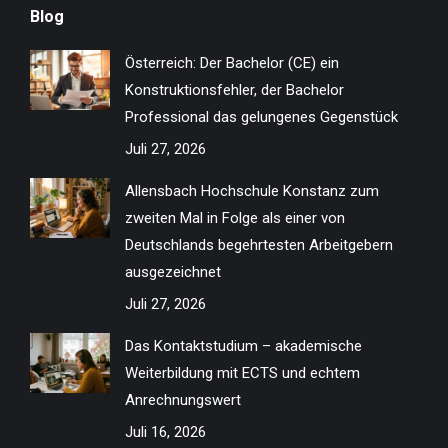
Blog
opens
opens
opens
opens
opens
opens
opens
opens
in
in
in
in
in
in
in
in
Österreich: Der Bachelor (CE) ein
new
new
new
new
new
new
new
new
Konstruktionsfehler, der Bachelor
window
window
window
window
window
window
window
window
Professional das gelungenes Gegenstück
Juli 27, 2026
Allensbach Hochschule Konstanz zum
zweiten Mal in Folge als einer von
Deutschlands begehrtesten Arbeitgebern
ausgezeichnet
Juli 27, 2026
Das Kontaktstudium – akademische
Weiterbildung mit ECTS und echtem
Anrechnungswert
Juli 16, 2026