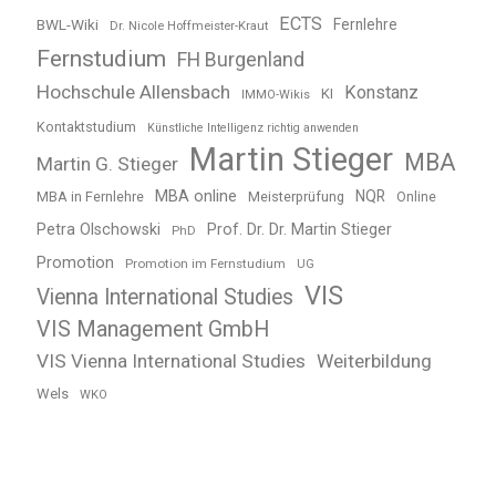
ECTS
BWL-Wiki
Fernlehre
Dr. Nicole Hoffmeister-Kraut
Fernstudium
FH Burgenland
Hochschule Allensbach
Konstanz
KI
IMMO-Wikis
Kontaktstudium
Künstliche Intelligenz richtig anwenden
Martin Stieger
MBA
Martin G. Stieger
MBA online
NQR
MBA in Fernlehre
Meisterprüfung
Online
Petra Olschowski
Prof. Dr. Dr. Martin Stieger
PhD
Promotion
Promotion im Fernstudium
UG
VIS
Vienna International Studies
VIS Management GmbH
VIS Vienna International Studies
Weiterbildung
Wels
WKO