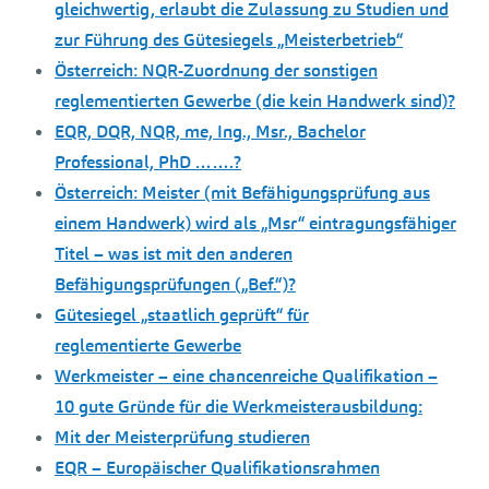
gleichwertig, erlaubt die Zulassung zu Studien und
zur Führung des Gütesiegels „Meisterbetrieb“
Österreich: NQR-Zuordnung der sonstigen
reglementierten Gewerbe (die kein Handwerk sind)?
EQR, DQR, NQR, me, Ing., Msr., Bachelor
Professional, PhD …….?
Österreich: Meister (mit Befähigungsprüfung aus
einem Handwerk) wird als „Msr“ eintragungsfähiger
Titel – was ist mit den anderen
Befähigungsprüfungen („Bef.“)?
Gütesiegel „staatlich geprüft“ für
reglementierte Gewerbe
Werkmeister – eine chancenreiche Qualifikation –
10 gute Gründe für die Werkmeisterausbildung:
Mit der Meisterprüfung studieren
EQR – Europäischer Qualifikationsrahmen