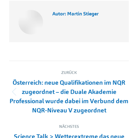
Autor:
Martin Stieger
Kommentarnavigation
ZURÜCK
Österreich: neue Qualifikationen im NQR
zugeordnet – die Duale Akademie
Vorheriger
Professional wurde dabei im Verbund dem
Beitrag:
NQR-Niveau V zugeordnet
NÄCHSTES
Science Talk > Wetterextreme das neue