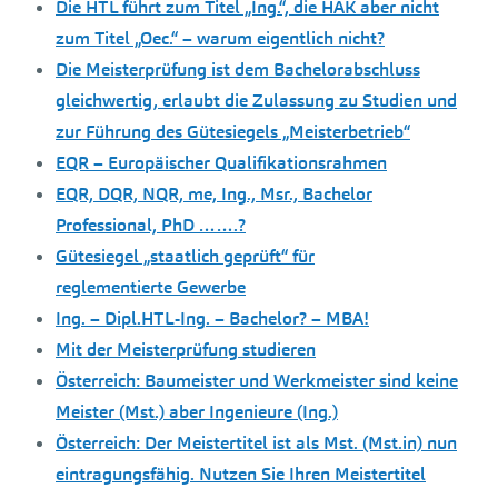
Die HTL führt zum Titel „Ing.“, die HAK aber nicht
zum Titel „Oec.“ – warum eigentlich nicht?
Die Meisterprüfung ist dem Bachelorabschluss
gleichwertig, erlaubt die Zulassung zu Studien und
zur Führung des Gütesiegels „Meisterbetrieb“
EQR – Europäischer Qualifikationsrahmen
EQR, DQR, NQR, me, Ing., Msr., Bachelor
Professional, PhD …….?
Gütesiegel „staatlich geprüft“ für
reglementierte Gewerbe
Ing. – Dipl.HTL-Ing. – Bachelor? – MBA!
Mit der Meisterprüfung studieren
Österreich: Baumeister und Werkmeister sind keine
Meister (Mst.) aber Ingenieure (Ing.)
Österreich: Der Meistertitel ist als Mst. (Mst.in) nun
eintragungsfähig. Nutzen Sie Ihren Meistertitel