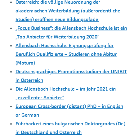
Österreich: die völlige Neuordnung der
akademischen Weiterbildung (außerordentliche
Studien) eröffnen neue Bildungspfade
„Focus Business“: die Allensbach Hochschule ist ein
„Top Anbieter für Weiterbildung 2020“
Allensbach Hochschule: Eignungsprüfung für
Beruflich Qualifizierte – Studieren ohne Abitur
(Matura)
Deutschsprachiges Promotionsstudium der UNIBIT
in Österreich
Die Allensbach Hochschule – im Jahr 2021 ein
„exzellenter Anbieter“
European Cross-border (distant) PhD – in English
or German
Führbarkeit eines bulgarischen Doktorgrades (Dr.)
in Deutschland und Österreich