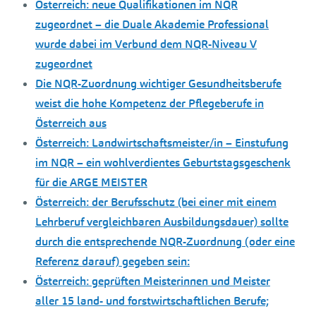
Österreich: neue Qualifikationen im NQR
zugeordnet – die Duale Akademie Professional
wurde dabei im Verbund dem NQR-Niveau V
zugeordnet
Die NQR-Zuordnung wichtiger Gesundheitsberufe
weist die hohe Kompetenz der Pflegeberufe in
Österreich aus
Österreich: Landwirtschaftsmeister/in – Einstufung
im NQR – ein wohlverdientes Geburtstagsgeschenk
für die ARGE MEISTER
Österreich: der Berufsschutz (bei einer mit einem
Lehrberuf vergleichbaren Ausbildungsdauer) sollte
durch die entsprechende NQR-Zuordnung (oder eine
Referenz darauf) gegeben sein:
Österreich: geprüften Meisterinnen und Meister
aller 15 land- und forstwirtschaftlichen Berufe;