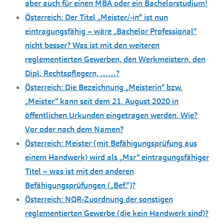
aber auch für einen MBA oder ein Bachelorstudium!
Österreich: Der Titel „Meister/-in“ ist nun
eintragungsfähig – wäre „Bachelor Professional“
nicht besser? Was ist mit den weiteren
reglementierten Gewerben, den Werkmeistern, den
Dipl. Rechtspflegern, ……?
Österreich: Die Bezeichnung „Meisterin“ bzw.
„Meister“ kann seit dem 21. August 2020 in
öffentlichen Urkunden eingetragen werden. Wie?
Vor oder nach dem Namen?
Österreich: Meister (mit Befähigungsprüfung aus
einem Handwerk) wird als „Msr“ eintragungsfähiger
Titel – was ist mit den anderen
Befähigungsprüfungen („Bef.“)?
Österreich: NQR-Zuordnung der sonstigen
reglementierten Gewerbe (die kein Handwerk sind)?