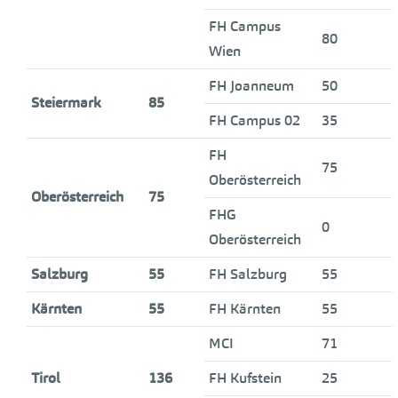
FH Campus
80
Wien
FH Joanneum
50
Steiermark
85
FH Campus 02
35
FH
75
Oberösterreich
Oberösterreich
75
FHG
0
Oberösterreich
Salzburg
55
FH Salzburg
55
Kärnten
55
FH Kärnten
55
MCI
71
Tirol
136
FH Kufstein
25