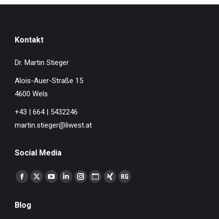
Kontakt
Dr. Martin Stieger
Alois-Auer-Straße 15
4600 Wels
+43 | 664 | 5432246
martin.stieger@liwest.at
Social Media
Finden Sie uns auf:
Facebook
X
YouTube
Linkedin
Instagram
Website
XING
ResearchGate
page
page
page
page
page
page
page
page
Blog
opens
opens
opens
opens
opens
opens
opens
opens