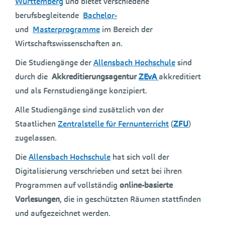
Württemberg
und bietet verschiedene
berufsbegleitende
Bachelor-
und
Masterprogramme
im Bereich der
Wirtschaftswissenschaften an.
Die Studiengänge der
Allensbach Hochschule
sind
durch die
Akkreditierungsagentur
ZEvA
akkreditiert
und als Fernstudiengänge konzipiert.
Alle Studiengänge sind zusätzlich von der
Staatlichen
Zentralstelle für Fernunterricht
(
ZFU
)
zugelassen.
Die
Allensbach Hochschule
hat sich voll der
Digitalisierung verschrieben und setzt bei ihren
Programmen auf vollständig
online-basierte
Vorlesungen
, die in geschützten Räumen stattfinden
und aufgezeichnet werden.