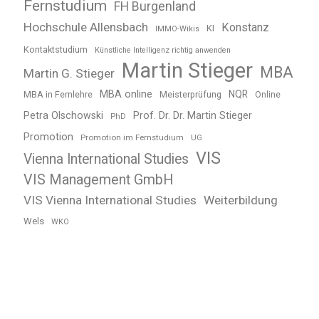
Fernstudium
FH Burgenland
Hochschule Allensbach
Konstanz
KI
IMMO-Wikis
Kontaktstudium
Künstliche Intelligenz richtig anwenden
Martin Stieger
MBA
Martin G. Stieger
MBA online
NQR
MBA in Fernlehre
Meisterprüfung
Online
Petra Olschowski
Prof. Dr. Dr. Martin Stieger
PhD
Promotion
Promotion im Fernstudium
UG
VIS
Vienna International Studies
VIS Management GmbH
VIS Vienna International Studies
Weiterbildung
Wels
WKO