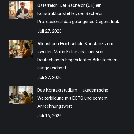
in
in
in
in
in
in
in
in
Österreich: Der Bachelor (CE) ein
new
new
new
new
new
new
new
new
Konstruktionsfehler, der Bachelor
window
window
window
window
window
window
window
window
Professional das gelungenes Gegenstück
Juli 27, 2026
Allensbach Hochschule Konstanz zum
zweiten Mal in Folge als einer von
Deutschlands begehrtesten Arbeitgebern
ausgezeichnet
Juli 27, 2026
Das Kontaktstudium – akademische
Weiterbildung mit ECTS und echtem
Anrechnungswert
Juli 16, 2026