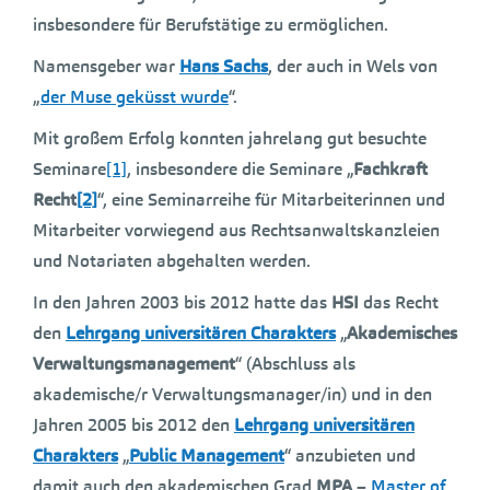
insbesondere für Berufstätige zu ermöglichen.
Namensgeber war
Hans Sachs
, der auch in Wels von
„
der Muse geküsst wurde
“.
Mit großem Erfolg konnten jahrelang gut besuchte
Seminare
[1]
, insbesondere die Seminare „
Fachkraft
Recht
[2]
“, eine Seminarreihe für Mitarbeiterinnen und
Mitarbeiter vorwiegend aus Rechtsanwaltskanzleien
und Notariaten abgehalten werden.
In den Jahren 2003 bis 2012 hatte das
HSI
das Recht
den
Lehrgang universitären Charakters
„
Akademisches
Verwaltungsmanagement
“ (Abschluss als
akademische/r Verwaltungsmanager/in) und in den
Jahren 2005 bis 2012 den
Lehrgang universitären
Charakters
„
Public Management
“ anzubieten und
damit auch den akademischen Grad
MPA
–
Master of