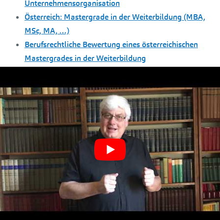
Unternehmensorganisation
Österreich: Mastergrade in der Weiterbildung (MBA,
MSc, MA, …)
Berufsrechtliche Bewertung eines österreichischen
Mastergrades in der Weiterbildung
Wie nutze ich meinen MBA der
Weiterbildung beruflich?
Durch Lehrgänge der Weiterbildung begründete
Berufsrechte in Österreich
Lehrgänge der Weiterbildung befähigen zu
reglementierten Gewerben!
Gastgewerbe(berechtigung) mit einem MBA?
Anrechnung:
Entfall der Unternehmerprüfung – z.B. nach einem
Lehrgang der Weiterbildung
Wissenswertes zur Meister- und