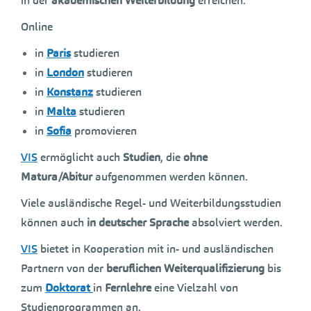
in der
akademischen Weiterbildung
erreichen.
Online
in
Paris
studieren
in
London
studieren
in
Konstanz
studieren
in
Malta
studieren
in
Sofia
promovieren
VIS
ermöglicht auch
Studien
, die
ohne
Matura/Abitur
aufgenommen werden können.
Viele ausländische Regel- und Weiterbildungsstudien
können auch
in deutscher Sprache
absolviert werden.
VIS
bietet in Kooperation mit in- und ausländischen
Partnern von der
beruflichen Weiterqualifizierung
bis
zum
Doktorat
in
Fernlehre
eine Vielzahl von
Studienprogrammen an.