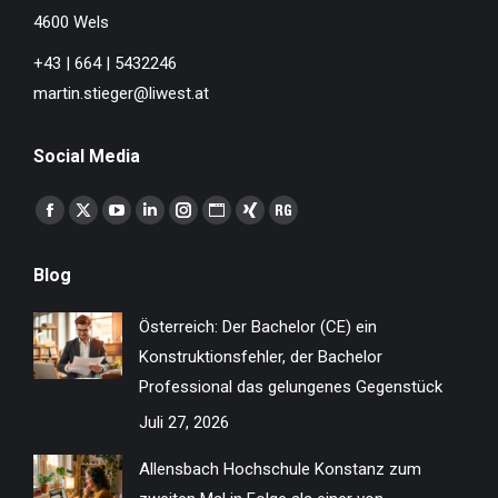
4600 Wels
+43 | 664 | 5432246
martin.stieger@liwest.at
Social Media
Finden Sie uns auf:
Facebook
X
YouTube
Linkedin
Instagram
Website
XING
ResearchGate
page
page
page
page
page
page
page
page
Blog
opens
opens
opens
opens
opens
opens
opens
opens
in
in
in
in
in
in
in
in
Österreich: Der Bachelor (CE) ein
new
new
new
new
new
new
new
new
Konstruktionsfehler, der Bachelor
window
window
window
window
window
window
window
window
Professional das gelungenes Gegenstück
Juli 27, 2026
Allensbach Hochschule Konstanz zum