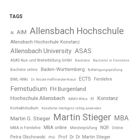
TAGS
Allensbach Hochschule
AIM
AI
Allensbach Hochschule Konstanz
Allensbach University
ASAS
ASAS Aus- und Weiterbildung GmbH
Bachelor
Bachelor in Fernlehre
Baden-Württemberg
Bachelor online
Befähigungsprüfung
ECTS
BWL-Wiki
Fernlehre
Dr. Nicole Hoffmeister-Kraut
Fernstudium
FH Burgenland
Hochschule Allensbach
Konstanz
KI
IMMO-Wikis
Kontaktstudium
Künstliche Intelligenz richtig anwenden
Martin Stieger
MBA
Martin G. Stieger
MBA online
NQR
MBA in Fernlehre
Meisterprüfung
Online
Petra Olschowski
Prof. Dr. Dr. Martin Stieger
PhD