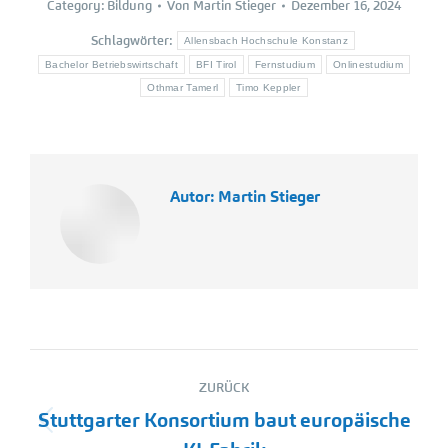
Category:
Bildung
Von
Martin Stieger
Dezember 16, 2024
Schlagwörter:
Allensbach Hochschule Konstanz
Bachelor Betriebswirtschaft
BFI Tirol
Fernstudium
Onlinestudium
Othmar Tamerl
Timo Keppler
Autor:
Martin Stieger
Kommentarnavigation
ZURÜCK
Stuttgarter Konsortium baut europäische
Vorheriger