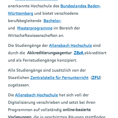
anerkannte Hochschule des
Bundeslandes Baden-
Württemberg
und bietet verschiedene
berufsbegleitende
Bachelor-
und
Masterprogramme
im Bereich der
Wirtschaftswissenschaften an.
Die Studiengänge der
Allensbach Hochschule
sind
durch die
Akkreditierungsagentur
ZEvA
akkreditiert
und als Fernstudiengänge konzipiert.
Alle Studiengänge sind zusätzlich von der
Staatlichen
Zentralstelle für Fernunterricht
(
ZFU
)
zugelassen.
Die
Allensbach Hochschule
hat sich voll der
Digitalisierung verschrieben und setzt bei ihren
Programmen auf vollständig
online-basierte
Vorlesungen
, die in geschützten Räumen stattfinden