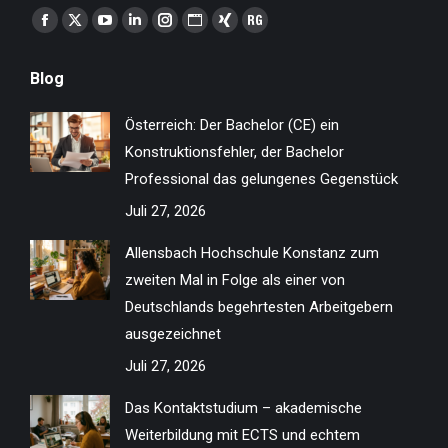
Finden Sie uns auf:
Facebook
X
YouTube
Linkedin
Instagram
Website
XING
ResearchGate
page
page
page
page
page
page
page
page
Blog
opens
opens
opens
opens
opens
opens
opens
opens
in
in
in
in
in
in
in
in
Österreich: Der Bachelor (CE) ein
new
new
new
new
new
new
new
new
Konstruktionsfehler, der Bachelor
window
window
window
window
window
window
window
window
Professional das gelungenes Gegenstück
Juli 27, 2026
Allensbach Hochschule Konstanz zum
zweiten Mal in Folge als einer von
Deutschlands begehrtesten Arbeitgebern
ausgezeichnet
Juli 27, 2026
Das Kontaktstudium – akademische
Weiterbildung mit ECTS und echtem