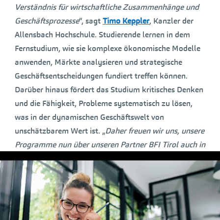
Verständnis für wirtschaftliche Zusammenhänge und
Geschäftsprozesse
“, sagt
Timo Keppler
, Kanzler der
Allensbach Hochschule. Studierende lernen in dem
Fernstudium, wie sie komplexe ökonomische Modelle
anwenden, Märkte analysieren und strategische
Geschäftsentscheidungen fundiert treffen können.
Darüber hinaus fördert das Studium kritisches Denken
und die Fähigkeit, Probleme systematisch zu lösen,
was in der dynamischen Geschäftswelt von
unschätzbarem Wert ist. „
Daher freuen wir uns, unsere
Programme nun über unseren Partner BFI Tirol auch in
Österreich anbieten zu können
“, sagt Timo Keppler
weiter.
Dies betont auch
Othmar Tamerl
, Geschäftsführer des
BFI Tirol: „
Die Kombination von praktischer
Berufserfahrung und akademischer Weiterbildung