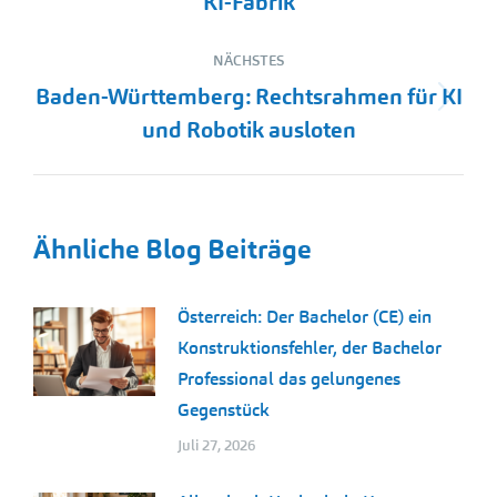
KI-Fabrik
Beitrag:
NÄCHSTES
Baden-Württemberg: Rechtsrahmen für KI
Nächster
und Robotik ausloten
Beitrag:
Ähnliche Blog Beiträge
Österreich: Der Bachelor (CE) ein
Konstruktionsfehler, der Bachelor
Professional das gelungenes
Gegenstück
Juli 27, 2026