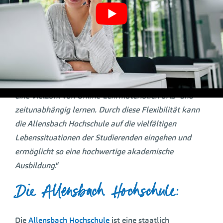
macht Absolventinnen und Absolventen besonders
attraktiv für Arbeitgebende. Ein berufsbegleitendes
Studium an einer Fernhochschule wie der Allensbach
Hochschule ermöglicht eine optimale Balance
zwischen Arbeit, Studium und Leben. Studierende
können durch moderne digitale Lernplattformen und
eine Vielzahl von Online-Lehrmaterialien orts- und
zeitunabhängig lernen. Durch diese Flexibilität kann
die Allensbach Hochschule auf die vielfältigen
Lebenssituationen der Studierenden eingehen und
ermöglicht so eine hochwertige akademische
Ausbildung
.“
Die Allensbach Hochschule:
Die
Allensbach Hochschule
ist eine staatlich