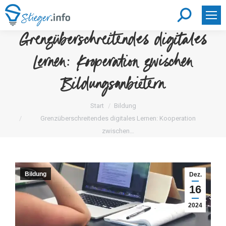
Search:
Grenzüberschreitendes digitales
Lernen: Kooperation zwischen
Bildungsanbietern
Sie befinden sich hier:
Start
Bildung
Grenzüberschreitendes digitales Lernen: Kooperation
zwischen…
Bildung
Dez.
16
2024