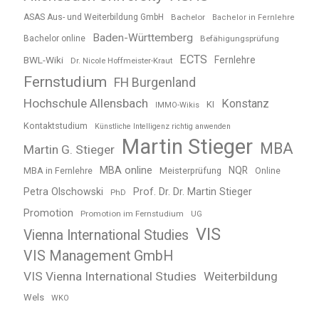
ASAS Aus- und Weiterbildung GmbH
Bachelor
Bachelor in Fernlehre
Baden-Württemberg
Bachelor online
Befähigungsprüfung
ECTS
BWL-Wiki
Fernlehre
Dr. Nicole Hoffmeister-Kraut
Fernstudium
FH Burgenland
Hochschule Allensbach
Konstanz
KI
IMMO-Wikis
Kontaktstudium
Künstliche Intelligenz richtig anwenden
Martin Stieger
MBA
Martin G. Stieger
MBA online
NQR
MBA in Fernlehre
Meisterprüfung
Online
Petra Olschowski
Prof. Dr. Dr. Martin Stieger
PhD
Promotion
Promotion im Fernstudium
UG
VIS
Vienna International Studies
VIS Management GmbH
VIS Vienna International Studies
Weiterbildung
Wels
WKO