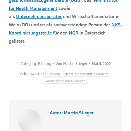
gesundheitsbezogene Berufe
(
OGB
), das
IHM Institut
für Heath Management
sowie
als
Unternehmensberater
und Wirtschaftsmediator in
Wels (OÖ) und ist als sachverständige Person der
NKS-
Koordinierungsstelle
für den
NQR
in Österreich
gelistet.
Category:
Bildung
Von
Martin Stieger
Mai 6, 2022
Schlagwörter:
Gendern
geschlechterneutrale Sprache
Wissenschaftliches Arbeiten
Autor:
Martin Stieger