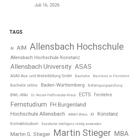
Juli 16, 2026
TAGS
Allensbach Hochschule
AIM
AI
Allensbach Hochschule Konstanz
Allensbach University
ASAS
ASAS Aus- und Weiterbildung GmbH
Bachelor
Bachelor in Fernlehre
Baden-Württemberg
Bachelor online
Befähigungsprüfung
ECTS
BWL-Wiki
Fernlehre
Dr. Nicole Hoffmeister-Kraut
Fernstudium
FH Burgenland
Hochschule Allensbach
Konstanz
KI
IMMO-Wikis
Kontaktstudium
Künstliche Intelligenz richtig anwenden
Martin Stieger
MBA
Martin G. Stieger