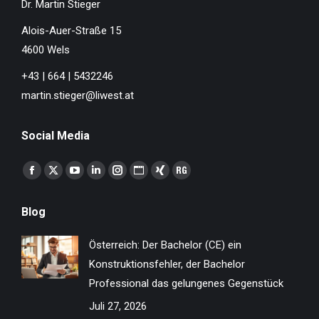
Dr. Martin Stieger
Alois-Auer-Straße 15
4600 Wels
+43 | 664 | 5432246
martin.stieger@liwest.at
Social Media
Finden Sie uns auf:
Facebook
X
YouTube
Linkedin
Instagram
Website
XING
ResearchGate
page
page
page
page
page
page
page
page
Blog
opens
opens
opens
opens
opens
opens
opens
opens
in
in
in
in
in
in
in
in
Österreich: Der Bachelor (CE) ein
new
new
new
new
new
new
new
new
Konstruktionsfehler, der Bachelor
window
window
window
window
window
window
window
window
Professional das gelungenes Gegenstück
Juli 27, 2026