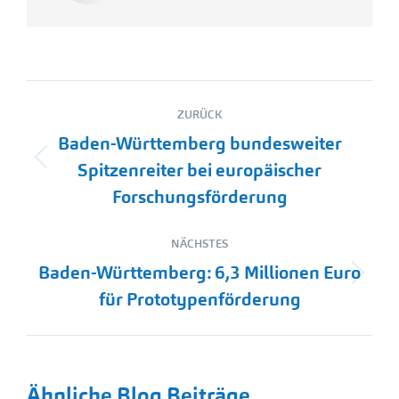
Kommentarnavigation
ZURÜCK
Baden-Württemberg bundesweiter
Vorheriger
Spitzenreiter bei europäischer
Beitrag:
Forschungsförderung
NÄCHSTES
Baden-Württemberg: 6,3 Millionen Euro
Nächster
für Prototypenförderung
Beitrag:
Ähnliche Blog Beiträge