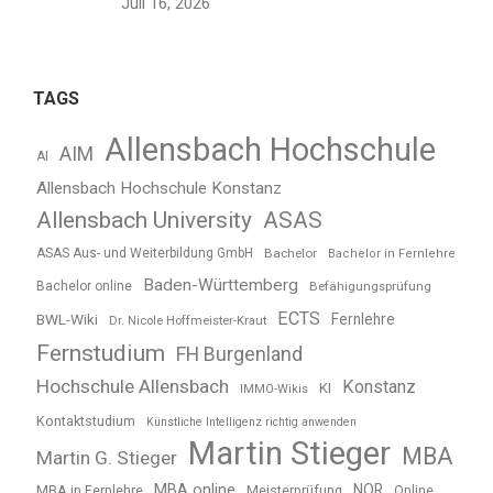
Juli 16, 2026
TAGS
Allensbach Hochschule
AIM
AI
Allensbach Hochschule Konstanz
Allensbach University
ASAS
ASAS Aus- und Weiterbildung GmbH
Bachelor
Bachelor in Fernlehre
Baden-Württemberg
Bachelor online
Befähigungsprüfung
ECTS
BWL-Wiki
Fernlehre
Dr. Nicole Hoffmeister-Kraut
Fernstudium
FH Burgenland
Hochschule Allensbach
Konstanz
KI
IMMO-Wikis
Kontaktstudium
Künstliche Intelligenz richtig anwenden
Martin Stieger
MBA
Martin G. Stieger
MBA online
NQR
MBA in Fernlehre
Meisterprüfung
Online