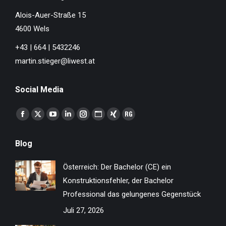
Alois-Auer-Straße 15
4600 Wels
+43 | 664 | 5432246
martin.stieger@liwest.at
Social Media
Finden Sie uns auf:
Facebook
X
YouTube
Linkedin
Instagram
Website
XING
ResearchGate
page
page
page
page
page
page
page
page
Blog
opens
opens
opens
opens
opens
opens
opens
opens
in
in
in
in
in
in
in
in
Österreich: Der Bachelor (CE) ein
new
new
new
new
new
new
new
new
Konstruktionsfehler, der Bachelor
window
window
window
window
window
window
window
window
Professional das gelungenes Gegenstück
Juli 27, 2026