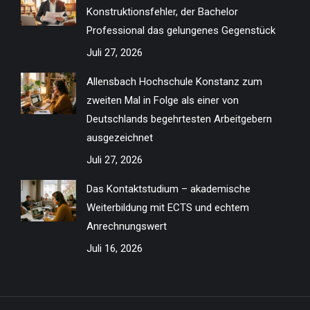
new
new
new
new
new
new
new
new
Konstruktionsfehler, der Bachelor
window
window
window
window
window
window
window
window
Professional das gelungenes Gegenstück
Juli 27, 2026
Allensbach Hochschule Konstanz zum
zweiten Mal in Folge als einer von
Deutschlands begehrtesten Arbeitgebern
ausgezeichnet
Juli 27, 2026
Das Kontaktstudium – akademische
Weiterbildung mit ECTS und echtem
Anrechnungswert
Juli 16, 2026