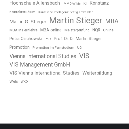
Hochschule Allensbach
Konstanz
KI
IMMO-Wikis
Kontaktstudium
Künstliche Intelligenz richtig anwenden
Martin Stieger
MBA
Martin G. Stieger
MBA online
NQR
MBA in Fernlehre
Meisterprüfung
Online
Petra Olschowski
Prof. Dr. Dr. Martin Stieger
PhD
Promotion
Promotion im Fernstudium
UG
VIS
Vienna International Studies
VIS Management GmbH
VIS Vienna International Studies
Weiterbildung
Wels
WKO