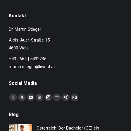
Kontakt
Dr. Martin Stieger
Alois-Auer-Straße 15
4600 Wels
+43 | 664 | 5432246
martin.stieger@liwest.at
Social Media
Finden Sie uns auf:
Facebook
X
YouTube
Linkedin
Instagram
Website
XING
ResearchGate
page
page
page
page
page
page
page
page
Blog
opens
opens
opens
opens
opens
opens
opens
opens
in
in
in
in
in
in
in
in
Österreich: Der Bachelor (CE) ein