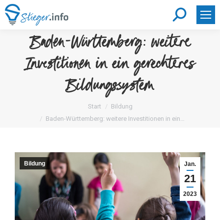
Search:
Baden-Württemberg: weitere
Investitionen in ein gerechteres
Bildungssystem
Sie befinden sich hier:
Start
Bildung
Baden-Württemberg: weitere Investitionen in ein…
Bildung
Jan.
21
2023