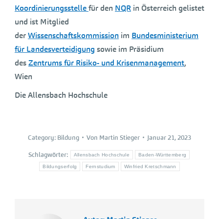
Koordinierungsstelle
für den
NQR
in Österreich gelistet
und ist Mitglied
der
Wissenschaftskommission
im
Bundesministerium
für Landesverteidigung
sowie im Präsidium
des
Zentrums für Risiko- und Krisenmanagement
,
Wien
Die Allensbach Hochschule
Category:
Bildung
Von
Martin Stieger
Januar 21, 2023
Schlagwörter:
Allensbach Hochschule
Baden-Württemberg
Bildungserfolg
Fernstudium
Winfried Kretschmann