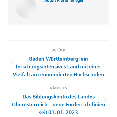
Autor:
Martin Stieger
Kommentarnavigation
ZURÜCK
Baden-Württemberg: ein
Vorheriger
forschungsintensives Land mit einer
Beitrag:
Vielfalt an renommierten Hochschulen
NÄCHSTES
Das Bildungskonto des Landes
Nächster
Oberösterreich – neue Förderrichtlinien
Beitrag:
seit 01. 01. 2023