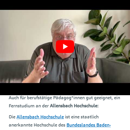
„Die Pädagogischen Assistentinnen und Assistenten
möchten wir vor allem an den Schulen einsetzen, die
vor besonderen Herausforderungen stehen und auch
einen besonderen Bedarf haben“, sagte
Kultusministerin Theresa Schopper. Die Kosten für die
Verdopplung der pädagogischen Assistenz belaufen
sich auf 14,9 Millionen Euro für das Jahr 2023 und auf
16,2 Millionen Euro für das Jahr 2024. Die
Finanzierung erfolgt über Mittel aus dem
Programm
„Lernen mit Rückenwind“
.
Lesen Sie
hier
mehr ….
Auch für berufstätige Pädagog*innen gut geeignet, ein
Fernstudium an der
Allensbach Hochschule:
Die
Allensbach Hochschule
ist eine staatlich
anerkannte Hochschule des
Bundeslandes Baden-