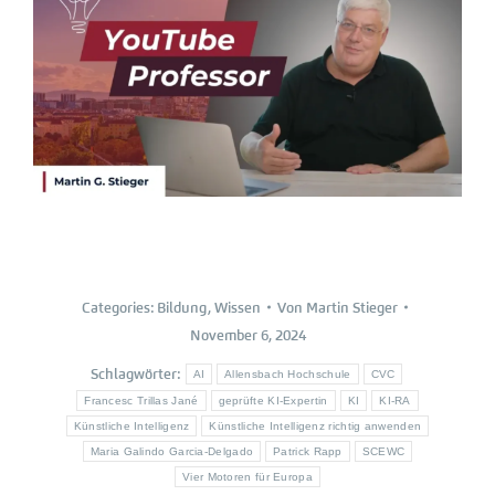
Categories:
Bildung
,
Wissen
Von
Martin Stieger
November 6, 2024
Schlagwörter:
AI
Allensbach Hochschule
CVC
Francesc Trillas Jané
geprüfte KI-Expertin
KI
KI-RA
Künstliche Intelligenz
Künstliche Intelligenz richtig anwenden
Maria Galindo Garcia-Delgado
Patrick Rapp
SCEWC
Vier Motoren für Europa