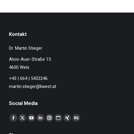
Kontakt
Dr. Martin Stieger
Alois-Auer-Straße 15
4600 Wels
+43 | 664 | 5432246
martin.stieger@liwest.at
Social Media
Finden Sie uns auf:
Facebook
X
YouTube
Linkedin
Instagram
Website
XING
ResearchGate
page
page
page
page
page
page
page
page