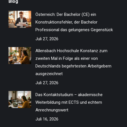
Blog
opens
opens
opens
opens
opens
opens
opens
opens
in
in
in
in
in
in
in
in
Österreich: Der Bachelor (CE) ein
new
new
new
new
new
new
new
new
Konstruktionsfehler, der Bachelor
window
window
window
window
window
window
window
window
Professional das gelungenes Gegenstück
Juli 27, 2026
Allensbach Hochschule Konstanz zum
zweiten Mal in Folge als einer von
Deutschlands begehrtesten Arbeitgebern
ausgezeichnet
Juli 27, 2026
Das Kontaktstudium – akademische
Weiterbildung mit ECTS und echtem
Anrechnungswert
Juli 16, 2026