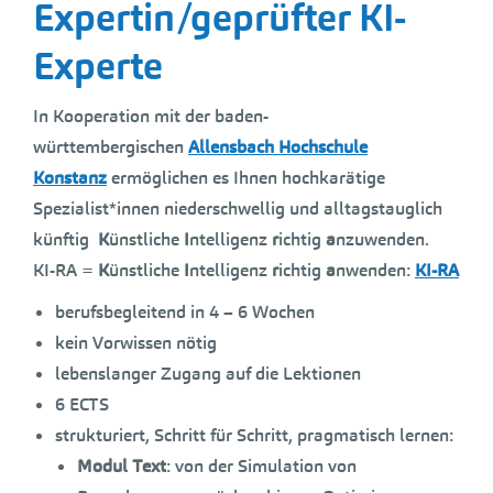
Expertin/geprüfter KI-
Experte
In Kooperation mit der baden-
württembergischen
Allensbach Hochschule
Konstanz
ermöglichen es Ihnen hochkarätige
Spezialist*innen niederschwellig und alltagstauglich
künftig
K
ünstliche
I
ntelligenz
r
ichtig
a
nzuwenden.
KI-RA =
K
ünstliche
I
ntelligenz
r
ichtig
a
nwenden:
KI-RA
berufsbegleitend in 4 – 6 Wochen
kein Vorwissen nötig
lebenslanger Zugang auf die Lektionen
6 ECTS
strukturiert, Schritt für Schritt, pragmatisch lernen:
Modul Text
: von der Simulation von