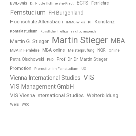
ECTS
BWL-Wiki
Fernlehre
Dr. Nicole Hoffmeister-Kraut
Fernstudium
FH Burgenland
Hochschule Allensbach
Konstanz
KI
IMMO-Wikis
Kontaktstudium
Künstliche Intelligenz richtig anwenden
Martin Stieger
MBA
Martin G. Stieger
MBA online
NQR
MBA in Fernlehre
Meisterprüfung
Online
Petra Olschowski
Prof. Dr. Dr. Martin Stieger
PhD
Promotion
Promotion im Fernstudium
UG
VIS
Vienna International Studies
VIS Management GmbH
VIS Vienna International Studies
Weiterbildung
Wels
WKO