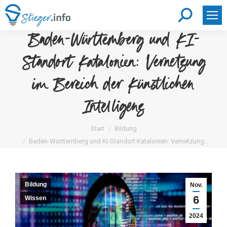
Search:
Baden-Württemberg und KI-
Standort Katalonien: Vernetzung
im Bereich der Künstlichen
Intelligenz
Sie befinden sich hier:
Start
Bildung
Baden-Württemberg und KI-Standort Katalonien: Vernetzung…
Bildung
Nov.
6
Wissen
2024